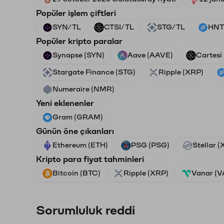
Popüler işlem çiftleri
SYN/TL
CTSI/TL
STG/TL
HNT
Popüler kripto paralar
Synapse (SYN)
Aave (AAVE)
Cartesi
Stargate Finance (STG)
Ripple (XRP)
Numeraire (NMR)
Yeni eklenenler
Gram (GRAM)
Günün öne çıkanları
Ethereum (ETH)
PSG (PSG)
Stellar 
Kripto para fiyat tahminleri
Bitcoin (BTC)
Ripple (XRP)
Vanar (
Sorumluluk reddi