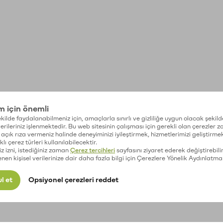
im için önemli
kilde faydalanabilmeniz için, amaçlarla sınırlı ve gizliliğe uygun olacak şekild
 verileriniz işlenmektedir. Bu web sitesinin çalışması için gerekli olan çerezler 
açık rıza vermeniz halinde deneyiminizi iyileştirmek, hizmetlerimizi geliştirmek
lı çerez türleri kullanılabilecektir.
iz izni, istediğiniz zaman
Çerez tercihleri
sayfasını ziyaret ederek değiştirebilir
enen kişisel verilerinize dair daha fazla bilgi için Çerezlere Yönelik Aydınlatma
l et
Opsiyonel çerezleri reddet