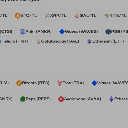
/TL
BTC/TL
XRP/TL
GAL/TL
KITE/TL
 (CTSI)
Ankr (ANKR)
Waves (WAVES)
PSG (P
Helium (HNT)
Galatasaray (GAL)
Ethereum (ETH)
(XLM)
Bitcoin (BTC)
Tron (TRX)
Waves (WAVES
VANRY)
Pepe (PEPE)
Avalanche (AVAX)
Ethere