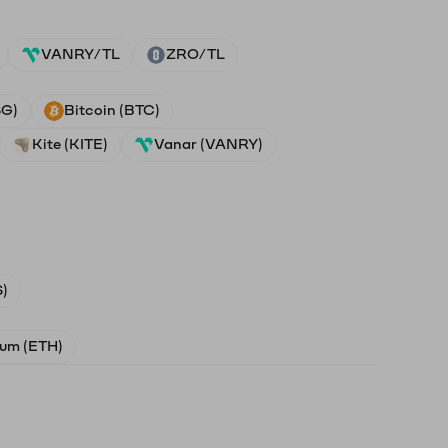
VANRY/TL
ZRO/TL
SG)
Bitcoin (BTC)
Kite (KITE)
Vanar (VANRY)
)
um (ETH)