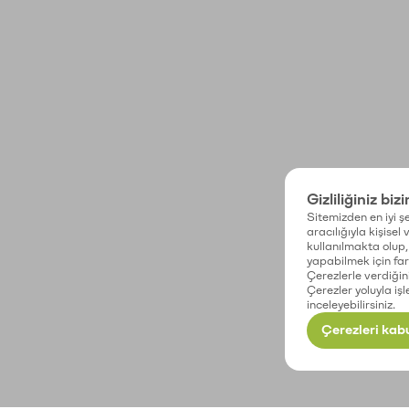
Gizliliğiniz biz
Sitemizden en iyi şe
aracılığıyla kişisel
kullanılmakta olup, 
yapabilmek için fark
Çerezlerle verdiğin
Çerezler yoluyla işl
inceleyebilirsiniz.
Çerezleri kabu