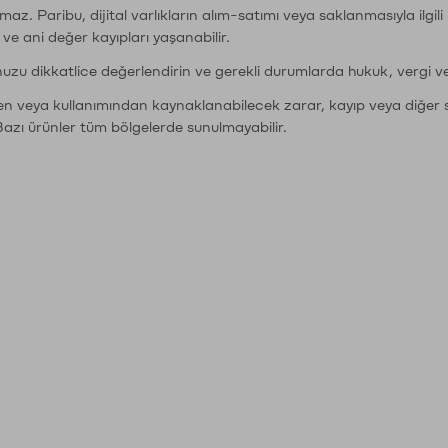
şımaz. Paribu, dijital varlıkların alım-satımı veya saklanmasıyla ilgi
r ve ani değer kayıpları yaşanabilir.
nuzu dikkatlice değerlendirin ve gerekli durumlarda hukuk, vergi v
den veya kullanımından kaynaklanabilecek zarar, kayıp veya diğer 
Bazı ürünler tüm bölgelerde sunulmayabilir.