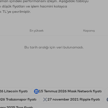
zaman içindeki performansını izleyin. Aşağıdaki tabloyu
n düşük fiyatları ve işlem hacmini kolayca
 TL'ye çevrilmiştir.
En yüksek
Kapanış
Bu tarih aralığı için veri bulunamadı.
6 Litecoin fiyatı
15 Temmuz 2026 Mask Network fiyatı
26 Trabzonspor fiyatı
27 november 2021 Ripple fiyatı
ary 2025 Tron fiyatı