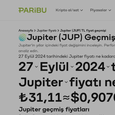
Kripto al/sat
Piyasalar
Anasayfa
Jupiter fiyatı
Jupiter (JUP) TL fiyat geçmişi
Jupiter (JUP) Geçmiş
Jupiter'in yıllar içindeki fiyat değişimini inceleyin. Pe
analiz edin.
27 Eylül 2024 tarihindeki Jupiter fiyatı ne kadar
27
Eylül
2024
Jupiter
fiyatı 
₺31,11
≈
$0,907
Jupiter geçmiş fiyatları