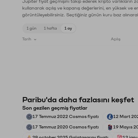
Jupiter fiyat geçmişini takip ederek kripto varlıkların 
kullanarak açılış ve kapanış değerlerini, en yüksek ve e
görüntüleyebilirsiniz. Seçtiğiniz günün kuru baz alınarak
1 gün
1 hafta
1 ay
Tarih
Açılış
Paribu'da daha fazlasını keşfet
Son gezilen geçmiş fiyatlar
17 Temmuz 2022 Cosmos fiyatı
12 Mart 202
17 Temmuz 2020 Cosmos fiyatı
19 Mayıs 20
29 october 2025 Galatasaray fiyatı
12 janu