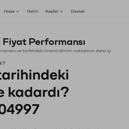
Hisse
Getiri
Keşfet
Destek
 Fiyat Performansı
rformansını ve tarihindeki önemli dönüm noktalarını daha iyi
dı?
tarihindeki
ne kadardı?
04997