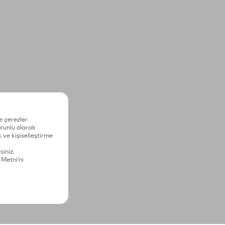
e çerezler
zorunlu olarak
 ve kişiselleştirme
siniz.
 Metni'ni