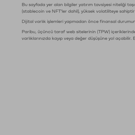
Bu sayfada yer alan bilgiler yatırım tavsiyesi niteliği ta
(stablecoin ve NFT'ler dahil), yüksek volatiliteye sahipti
Dijital varlık işlemleri yapmadan önce finansal durumu
Paribu, üçüncü taraf web sitelerinin (TPW) içeriklerin
varlıklarınızda kayıp veya değer düşüşüne yol açabilir. 