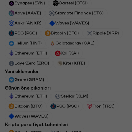
Synapse (SYN)
Cartesi (CTSI)
Aave (AAVE)
Stargate Finance (STG)
Ankr (ANKR)
Waves (WAVES)
PSG (PSG)
Bitcoin (BTC)
Ripple (XRP)
Helium (HNT)
Galatasaray (GAL)
Ethereum (ETH)
Xai (XAI)
LayerZero (ZRO)
Kite (KITE)
Yeni eklenenler
Gram (GRAM)
Günün öne çıkanları
Ethereum (ETH)
Stellar (XLM)
Bitcoin (BTC)
PSG (PSG)
Tron (TRX)
Waves (WAVES)
Kripto para fiyat tahminleri