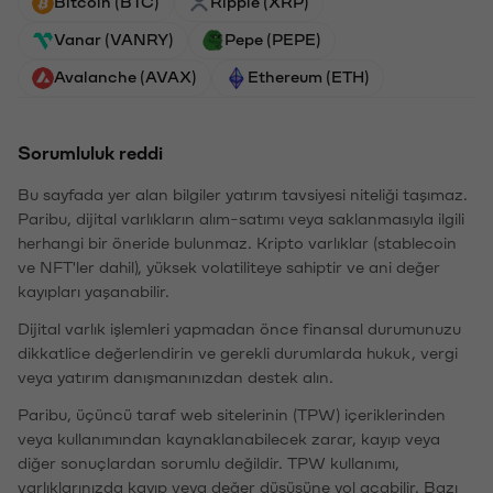
Bitcoin (BTC)
Ripple (XRP)
Vanar (VANRY)
Pepe (PEPE)
Avalanche (AVAX)
Ethereum (ETH)
Sorumluluk reddi
Bu sayfada yer alan bilgiler yatırım tavsiyesi niteliği taşımaz.
Paribu, dijital varlıkların alım-satımı veya saklanmasıyla ilgili
herhangi bir öneride bulunmaz. Kripto varlıklar (stablecoin
ve NFT'ler dahil), yüksek volatiliteye sahiptir ve ani değer
kayıpları yaşanabilir.
Dijital varlık işlemleri yapmadan önce finansal durumunuzu
dikkatlice değerlendirin ve gerekli durumlarda hukuk, vergi
veya yatırım danışmanınızdan destek alın.
Paribu, üçüncü taraf web sitelerinin (TPW) içeriklerinden
veya kullanımından kaynaklanabilecek zarar, kayıp veya
diğer sonuçlardan sorumlu değildir. TPW kullanımı,
varlıklarınızda kayıp veya değer düşüşüne yol açabilir. Bazı