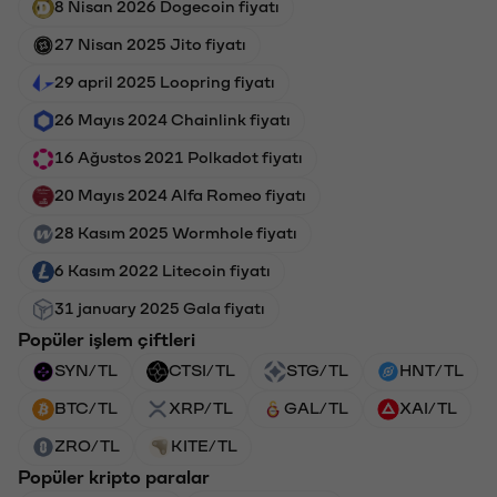
8 Nisan 2026 Dogecoin fiyatı
27 Nisan 2025 Jito fiyatı
29 april 2025 Loopring fiyatı
26 Mayıs 2024 Chainlink fiyatı
16 Ağustos 2021 Polkadot fiyatı
20 Mayıs 2024 Alfa Romeo fiyatı
28 Kasım 2025 Wormhole fiyatı
6 Kasım 2022 Litecoin fiyatı
31 january 2025 Gala fiyatı
Popüler işlem çiftleri
SYN/TL
CTSI/TL
STG/TL
HNT/TL
BTC/TL
XRP/TL
GAL/TL
XAI/TL
ZRO/TL
KITE/TL
Popüler kripto paralar