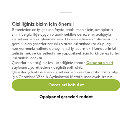
Gizliliğiniz bizim için önemli
Sitemizden en iyi şekilde faydalanabilmeniz için, amaçlarla
sınırlı ve gizliliğe uygun olacak şekilde çerezler aracılığıyla
kişisel verileriniz işlenmektedir. Bu web sitesinin çalışması için
gerekli olan çerezler zorunlu olarak kullanılmakta olup, açık
rıza vermeniz halinde deneyiminizi iyileştirmek, hizmetlerimizi
geliştirmek ve kişiselleştirme yapabilmek için farklı çerez türleri
kullanılabilecektir.
Çerezlerle verdiğiniz izni, istediğiniz zaman
Çerez tercihleri
sayfasını ziyaret ederek değiştirebilirsiniz.
Çerezler yoluyla işlenen kişisel verilerinize dair daha fazla bilgi
için Çerezlere Yönelik Aydınlatma Metni'ni inceleyebilirsiniz.
Çerezleri kabul et
Opsiyonel çerezleri reddet