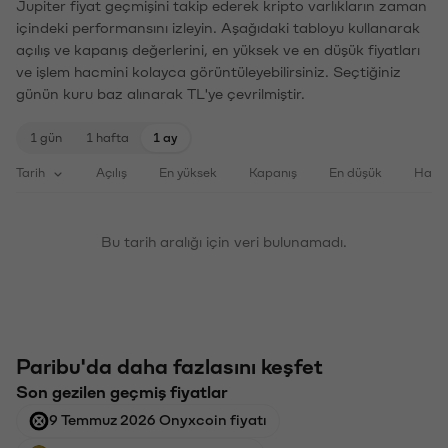
Jupiter fiyat geçmişini takip ederek kripto varlıkların zaman
içindeki performansını izleyin. Aşağıdaki tabloyu kullanarak
açılış ve kapanış değerlerini, en yüksek ve en düşük fiyatları
ve işlem hacmini kolayca görüntüleyebilirsiniz. Seçtiğiniz
günün kuru baz alınarak TL'ye çevrilmiştir.
1 gün
1 hafta
1 ay
Tarih
Açılış
En yüksek
Kapanış
En düşük
Haci
Bu tarih aralığı için veri bulunamadı.
Paribu'da daha fazlasını keşfet
Son gezilen geçmiş fiyatlar
9 Temmuz 2026 Onyxcoin fiyatı