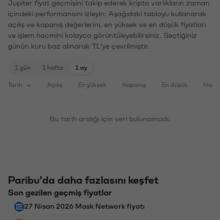
Jupiter fiyat geçmişini takip ederek kripto varlıkların zaman
içindeki performansını izleyin. Aşağıdaki tabloyu kullanarak
açılış ve kapanış değerlerini, en yüksek ve en düşük fiyatları
ve işlem hacmini kolayca görüntüleyebilirsiniz. Seçtiğiniz
günün kuru baz alınarak TL'ye çevrilmiştir.
1 gün
1 hafta
1 ay
Tarih
Açılış
En yüksek
Kapanış
En düşük
Haci
Bu tarih aralığı için veri bulunamadı.
Paribu'da daha fazlasını keşfet
Son gezilen geçmiş fiyatlar
27 Nisan 2026 Mask Network fiyatı