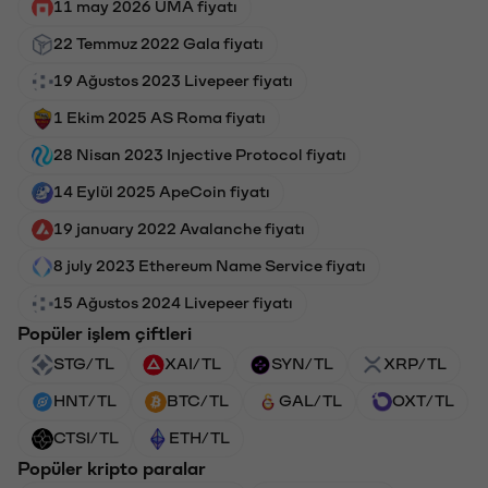
11 may 2026 UMA fiyatı
22 Temmuz 2022 Gala fiyatı
19 Ağustos 2023 Livepeer fiyatı
1 Ekim 2025 AS Roma fiyatı
28 Nisan 2023 Injective Protocol fiyatı
14 Eylül 2025 ApeCoin fiyatı
19 january 2022 Avalanche fiyatı
8 july 2023 Ethereum Name Service fiyatı
15 Ağustos 2024 Livepeer fiyatı
Popüler işlem çiftleri
STG/TL
XAI/TL
SYN/TL
XRP/TL
HNT/TL
BTC/TL
GAL/TL
OXT/TL
CTSI/TL
ETH/TL
Popüler kripto paralar