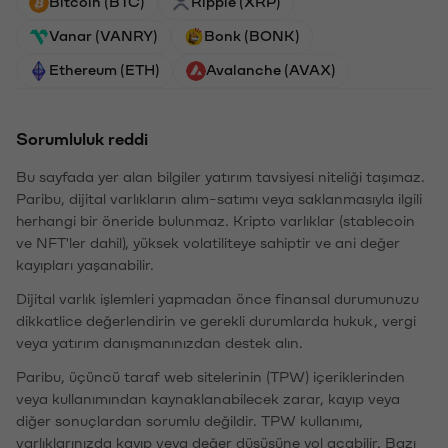
Bitcoin (BTC)
Ripple (XRP)
Vanar (VANRY)
Bonk (BONK)
Ethereum (ETH)
Avalanche (AVAX)
Sorumluluk reddi
Bu sayfada yer alan bilgiler yatırım tavsiyesi niteliği taşımaz.
Paribu, dijital varlıkların alım-satımı veya saklanmasıyla ilgili
herhangi bir öneride bulunmaz. Kripto varlıklar (stablecoin
ve NFT'ler dahil), yüksek volatiliteye sahiptir ve ani değer
kayıpları yaşanabilir.
Dijital varlık işlemleri yapmadan önce finansal durumunuzu
dikkatlice değerlendirin ve gerekli durumlarda hukuk, vergi
veya yatırım danışmanınızdan destek alın.
Paribu, üçüncü taraf web sitelerinin (TPW) içeriklerinden
veya kullanımından kaynaklanabilecek zarar, kayıp veya
diğer sonuçlardan sorumlu değildir. TPW kullanımı,
varlıklarınızda kayıp veya değer düşüşüne yol açabilir. Bazı