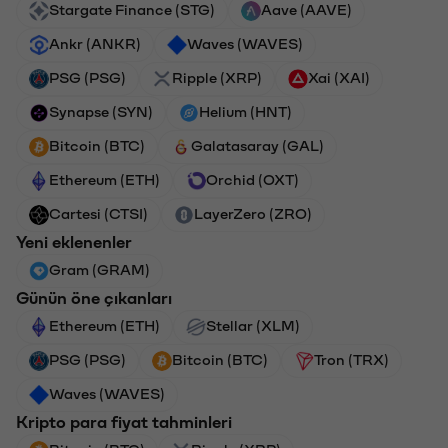
Stargate Finance (STG)
Aave (AAVE)
Ankr (ANKR)
Waves (WAVES)
PSG (PSG)
Ripple (XRP)
Xai (XAI)
Synapse (SYN)
Helium (HNT)
Bitcoin (BTC)
Galatasaray (GAL)
Ethereum (ETH)
Orchid (OXT)
Cartesi (CTSI)
LayerZero (ZRO)
Yeni eklenenler
Gram (GRAM)
Günün öne çıkanları
Ethereum (ETH)
Stellar (XLM)
PSG (PSG)
Bitcoin (BTC)
Tron (TRX)
Waves (WAVES)
Kripto para fiyat tahminleri