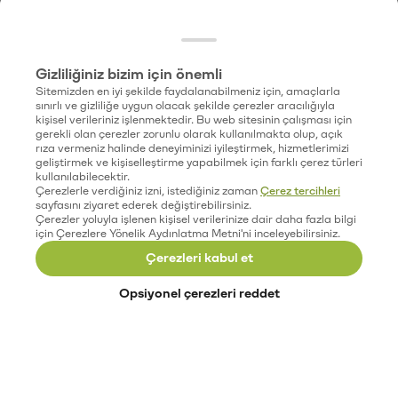
Gizliliğiniz bizim için önemli
Sitemizden en iyi şekilde faydalanabilmeniz için, amaçlarla
sınırlı ve gizliliğe uygun olacak şekilde çerezler aracılığıyla
kişisel verileriniz işlenmektedir. Bu web sitesinin çalışması için
gerekli olan çerezler zorunlu olarak kullanılmakta olup, açık
rıza vermeniz halinde deneyiminizi iyileştirmek, hizmetlerimizi
geliştirmek ve kişiselleştirme yapabilmek için farklı çerez türleri
kullanılabilecektir.
Çerezlerle verdiğiniz izni, istediğiniz zaman
Çerez tercihleri
sayfasını ziyaret ederek değiştirebilirsiniz.
Çerezler yoluyla işlenen kişisel verilerinize dair daha fazla bilgi
için Çerezlere Yönelik Aydınlatma Metni'ni inceleyebilirsiniz.
Çerezleri kabul et
Opsiyonel çerezleri reddet