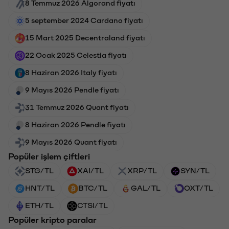
8 Temmuz 2026 Algorand fiyatı
5 september 2024 Cardano fiyatı
15 Mart 2025 Decentraland fiyatı
22 Ocak 2025 Celestia fiyatı
8 Haziran 2026 Italy fiyatı
9 Mayıs 2026 Pendle fiyatı
31 Temmuz 2026 Quant fiyatı
8 Haziran 2026 Pendle fiyatı
9 Mayıs 2026 Quant fiyatı
Popüler işlem çiftleri
STG/TL
XAI/TL
XRP/TL
SYN/TL
HNT/TL
BTC/TL
GAL/TL
OXT/TL
ETH/TL
CTSI/TL
Popüler kripto paralar