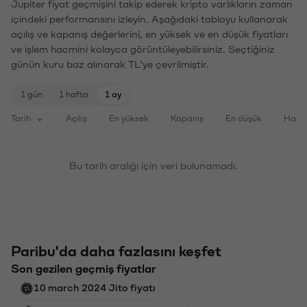
Jupiter fiyat geçmişini takip ederek kripto varlıkların zaman
içindeki performansını izleyin. Aşağıdaki tabloyu kullanarak
açılış ve kapanış değerlerini, en yüksek ve en düşük fiyatları
ve işlem hacmini kolayca görüntüleyebilirsiniz. Seçtiğiniz
günün kuru baz alınarak TL'ye çevrilmiştir.
1 gün
1 hafta
1 ay
Tarih
Açılış
En yüksek
Kapanış
En düşük
Haci
Bu tarih aralığı için veri bulunamadı.
Paribu'da daha fazlasını keşfet
Son gezilen geçmiş fiyatlar
10 march 2024 Jito fiyatı