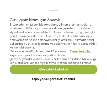
Gizliliğiniz bizim için önemli
Sitemizden en iyi şekilde faydalanabilmeniz için, amaçlarla
sınırlı ve gizliliğe uygun olacak şekilde çerezler aracılığıyla
kişisel verileriniz işlenmektedir. Bu web sitesinin çalışması için
gerekli olan çerezler zorunlu olarak kullanılmakta olup, açık
rıza vermeniz halinde deneyiminizi iyileştirmek, hizmetlerimizi
geliştirmek ve kişiselleştirme yapabilmek için farklı çerez türleri
kullanılabilecektir.
Çerezlerle verdiğiniz izni, istediğiniz zaman
Çerez tercihleri
sayfasını ziyaret ederek değiştirebilirsiniz.
Çerezler yoluyla işlenen kişisel verilerinize dair daha fazla bilgi
için Çerezlere Yönelik Aydınlatma Metni'ni inceleyebilirsiniz.
Çerezleri kabul et
Opsiyonel çerezleri reddet