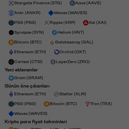
Stargate Finance (STG)
Aave (AAVE)
Ankr (ANKR)
Waves (WAVES)
PSG (PSG)
Ripple (XRP)
Xai (XAI)
Synapse (SYN)
Helium (HNT)
Bitcoin (BTC)
Galatasaray (GAL)
Ethereum (ETH)
Orchid (OXT)
Cartesi (CTSI)
LayerZero (ZRO)
Yeni eklenenler
Gram (GRAM)
Günün öne çıkanları
Ethereum (ETH)
Stellar (XLM)
PSG (PSG)
Bitcoin (BTC)
Tron (TRX)
Waves (WAVES)
Kripto para fiyat tahminleri