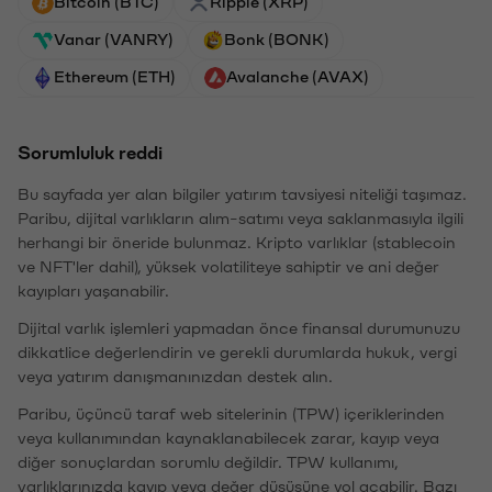
Bitcoin (BTC)
Ripple (XRP)
Vanar (VANRY)
Bonk (BONK)
Ethereum (ETH)
Avalanche (AVAX)
Sorumluluk reddi
Bu sayfada yer alan bilgiler yatırım tavsiyesi niteliği taşımaz.
Paribu, dijital varlıkların alım-satımı veya saklanmasıyla ilgili
herhangi bir öneride bulunmaz. Kripto varlıklar (stablecoin
ve NFT'ler dahil), yüksek volatiliteye sahiptir ve ani değer
kayıpları yaşanabilir.
Dijital varlık işlemleri yapmadan önce finansal durumunuzu
dikkatlice değerlendirin ve gerekli durumlarda hukuk, vergi
veya yatırım danışmanınızdan destek alın.
Paribu, üçüncü taraf web sitelerinin (TPW) içeriklerinden
veya kullanımından kaynaklanabilecek zarar, kayıp veya
diğer sonuçlardan sorumlu değildir. TPW kullanımı,
varlıklarınızda kayıp veya değer düşüşüne yol açabilir. Bazı