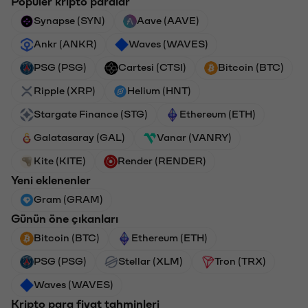
Popüler kripto paralar
Synapse (SYN)
Aave (AAVE)
Ankr (ANKR)
Waves (WAVES)
PSG (PSG)
Cartesi (CTSI)
Bitcoin (BTC)
Ripple (XRP)
Helium (HNT)
Stargate Finance (STG)
Ethereum (ETH)
Galatasaray (GAL)
Vanar (VANRY)
Kite (KITE)
Render (RENDER)
Yeni eklenenler
Gram (GRAM)
Günün öne çıkanları
Bitcoin (BTC)
Ethereum (ETH)
PSG (PSG)
Stellar (XLM)
Tron (TRX)
Waves (WAVES)
Kripto para fiyat tahminleri