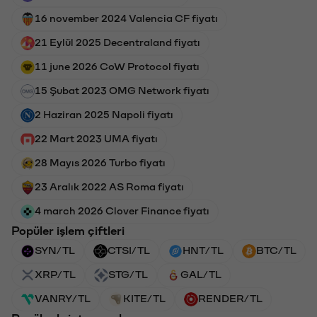
16 november 2024 Valencia CF fiyatı
21 Eylül 2025 Decentraland fiyatı
11 june 2026 CoW Protocol fiyatı
15 Şubat 2023 OMG Network fiyatı
2 Haziran 2025 Napoli fiyatı
22 Mart 2023 UMA fiyatı
28 Mayıs 2026 Turbo fiyatı
23 Aralık 2022 AS Roma fiyatı
4 march 2026 Clover Finance fiyatı
Popüler işlem çiftleri
SYN/TL
CTSI/TL
HNT/TL
BTC/TL
XRP/TL
STG/TL
GAL/TL
VANRY/TL
KITE/TL
RENDER/TL