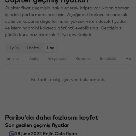
Jupiter geçmiş fiyatları
Jupiter fiyat geçmişini takip ederek kripto varlıkların zaman
içindeki performansını izleyin. Aşağıdaki tabloyu kullanarak
açılış ve kapanış değerlerini, en yüksek ve en düşük fiyatları
ve işlem hacmini kolayca görüntüleyebilirsiniz. Seçtiğiniz
günün kuru baz alınarak TL'ye çevrilmiştir.
1 gün
1 hafta
1 ay
Tarih
Açılış
En yüksek
Kapanış
En düşük
Haci
Bu tarih aralığı için veri bulunamadı.
Paribu'da daha fazlasını keşfet
Son gezilen geçmiş fiyatlar
18 june 2022 Enjin Coin fiyatı