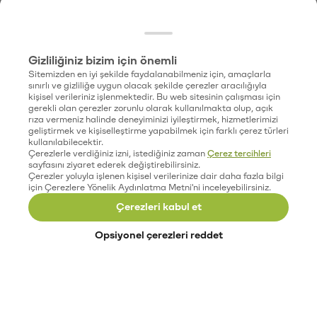
Gizliliğiniz bizim için önemli
Sitemizden en iyi şekilde faydalanabilmeniz için, amaçlarla
sınırlı ve gizliliğe uygun olacak şekilde çerezler aracılığıyla
kişisel verileriniz işlenmektedir. Bu web sitesinin çalışması için
gerekli olan çerezler zorunlu olarak kullanılmakta olup, açık
rıza vermeniz halinde deneyiminizi iyileştirmek, hizmetlerimizi
geliştirmek ve kişiselleştirme yapabilmek için farklı çerez türleri
kullanılabilecektir.
Çerezlerle verdiğiniz izni, istediğiniz zaman
Çerez tercihleri
sayfasını ziyaret ederek değiştirebilirsiniz.
Çerezler yoluyla işlenen kişisel verilerinize dair daha fazla bilgi
için Çerezlere Yönelik Aydınlatma Metni'ni inceleyebilirsiniz.
Çerezleri kabul et
Opsiyonel çerezleri reddet