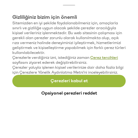
Gizliliğiniz bizim için önemli
Sitemizden en iyi şekilde faydalanabilmeniz için, amaçlarla
sınırlı ve gizliliğe uygun olacak şekilde çerezler aracılığıyla
kişisel verileriniz işlenmektedir. Bu web sitesinin çalışması için
gerekli olan çerezler zorunlu olarak kullanılmakta olup, açık
rıza vermeniz halinde deneyiminizi iyileştirmek, hizmetlerimizi
geliştirmek ve kişiselleştirme yapabilmek için farklı çerez türleri
kullanılabilecektir.
Çerezlerle verdiğiniz izni, istediğiniz zaman
Çerez tercihleri
sayfasını ziyaret ederek değiştirebilirsiniz.
Çerezler yoluyla işlenen kişisel verilerinize dair daha fazla bilgi
için Çerezlere Yönelik Aydınlatma Metni'ni inceleyebilirsiniz.
Çerezleri kabul et
Opsiyonel çerezleri reddet
Paribu’yu keşfet