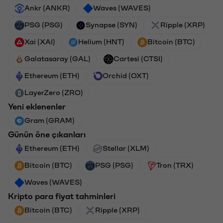
Ankr (ANKR)
Waves (WAVES)
PSG (PSG)
Synapse (SYN)
Ripple (XRP)
Xai (XAI)
Helium (HNT)
Bitcoin (BTC)
Galatasaray (GAL)
Cartesi (CTSI)
Ethereum (ETH)
Orchid (OXT)
LayerZero (ZRO)
Yeni eklenenler
Gram (GRAM)
Günün öne çıkanları
Ethereum (ETH)
Stellar (XLM)
Bitcoin (BTC)
PSG (PSG)
Tron (TRX)
Waves (WAVES)
Kripto para fiyat tahminleri
Bitcoin (BTC)
Ripple (XRP)