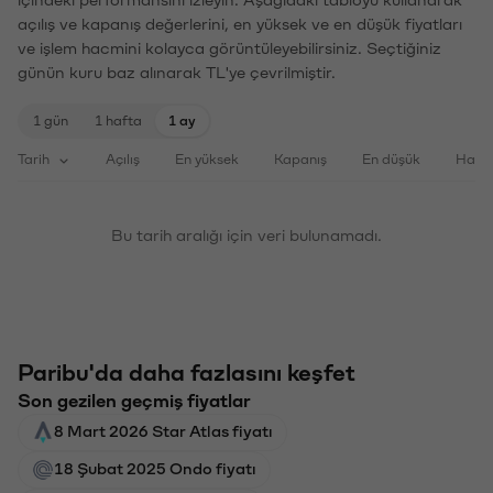
açılış ve kapanış değerlerini, en yüksek ve en düşük fiyatları
ve işlem hacmini kolayca görüntüleyebilirsiniz. Seçtiğiniz
günün kuru baz alınarak TL'ye çevrilmiştir.
1 gün
1 hafta
1 ay
Tarih
Açılış
En yüksek
Kapanış
En düşük
Haci
Bu tarih aralığı için veri bulunamadı.
Paribu'da daha fazlasını keşfet
Son gezilen geçmiş fiyatlar
8 Mart 2026 Star Atlas fiyatı
18 Şubat 2025 Ondo fiyatı