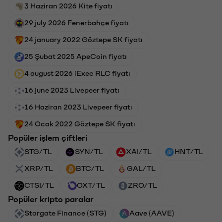
3 Haziran 2026 Kite fiyatı
29 july 2026 Fenerbahçe fiyatı
24 january 2022 Göztepe SK fiyatı
25 Şubat 2025 ApeCoin fiyatı
4 august 2026 iExec RLC fiyatı
16 june 2023 Livepeer fiyatı
16 Haziran 2023 Livepeer fiyatı
24 Ocak 2022 Göztepe SK fiyatı
Popüler işlem çiftleri
STG/TL
SYN/TL
XAI/TL
HNT/TL
XRP/TL
BTC/TL
GAL/TL
CTSI/TL
OXT/TL
ZRO/TL
Popüler kripto paralar
Stargate Finance (STG)
Aave (AAVE)