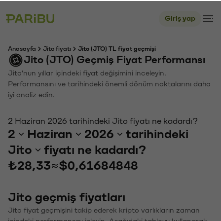
Giriş yap
Anasayfa
Jito fiyatı
Jito (JTO) TL fiyat geçmişi
Jito (JTO) Geçmiş Fiyat Performansı
Jito'nun yıllar içindeki fiyat değişimini inceleyin.
Performansını ve tarihindeki önemli dönüm noktalarını daha
iyi analiz edin.
2 Haziran 2026 tarihindeki Jito fiyatı ne kadardı?
2
Haziran
2026
tarihindeki
Jito
fiyatı ne kadardı?
₺28,33
≈
$0,61684848
Jito geçmiş fiyatları
Jito fiyat geçmişini takip ederek kripto varlıkların zaman
içindeki performansını izleyin. Aşağıdaki tabloyu kullanarak