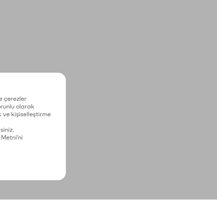
e çerezler
zorunlu olarak
 ve kişiselleştirme
siniz.
 Metni'ni