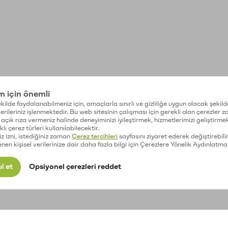
im için önemli
kilde faydalanabilmeniz için, amaçlarla sınırlı ve gizliliğe uygun olacak şekild
 verileriniz işlenmektedir. Bu web sitesinin çalışması için gerekli olan çerezler 
açık rıza vermeniz halinde deneyiminizi iyileştirmek, hizmetlerimizi geliştirmek
lı çerez türleri kullanılabilecektir.
iz izni, istediğiniz zaman
Çerez tercihleri
sayfasını ziyaret ederek değiştirebilir
enen kişisel verilerinize dair daha fazla bilgi için Çerezlere Yönelik Aydınlatma
l et
Opsiyonel çerezleri reddet