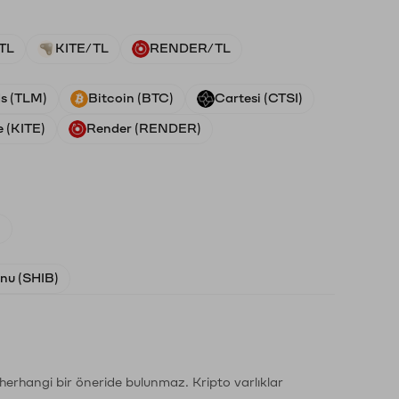
TL
KITE/TL
RENDER/TL
ds (TLM)
Bitcoin (BTC)
Cartesi (CTSI)
e (KITE)
Render (RENDER)
)
Inu (SHIB)
li herhangi bir öneride bulunmaz. Kripto varlıklar