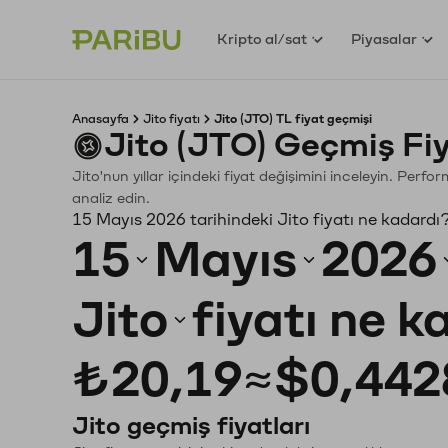
Kripto al/sat
Piyasalar
Anasayfa
Jito fiyatı
Jito (JTO) TL fiyat geçmişi
Jito (JTO) Geçmiş Fi
Jito'nun yıllar içindeki fiyat değişimini inceleyin. Perf
analiz edin.
15 Mayıs 2026 tarihindeki Jito fiyatı ne kadardı
15
Mayıs
2026
Jito
fiyatı ne 
₺20,19
≈
$0,442
Jito geçmiş fiyatları