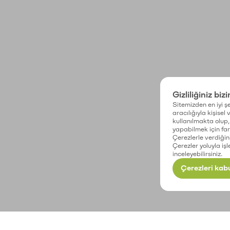
Gizliliğiniz biz
Sitemizden en iyi şe
aracılığıyla kişisel
kullanılmakta olup, 
yapabilmek için fark
Çerezlerle verdiğin
Çerezler yoluyla işl
inceleyebilirsiniz.
Çerezleri kabu