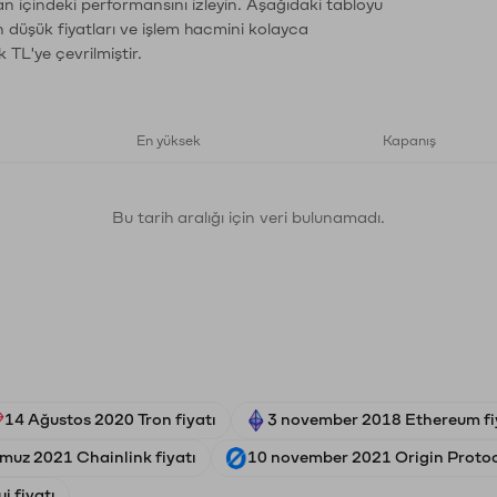
an içindeki performansını izleyin. Aşağıdaki tabloyu
n düşük fiyatları ve işlem hacmini kolayca
 TL'ye çevrilmiştir.
En yüksek
Kapanış
Bu tarih aralığı için veri bulunamadı.
14 Ağustos 2020 Tron fiyatı
3 november 2018 Ethereum fi
muz 2021 Chainlink fiyatı
10 november 2021 Origin Protoco
i fiyatı