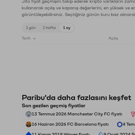
Jito fiyat geçmişini takip ederek kripto varlıkların zam
kullanarak açılış ve kapanış değerlerini, en yüksek ve e
görüntüleyebilirsiniz. Seçtiğiniz günün kuru baz alınarak
1 gün
1 hafta
1 ay
Tarih
Açılış
Paribu'da daha fazlasını keşfet
Son gezilen geçmiş fiyatlar
13 Temmuz 2026 Manchester City FC fiyatı
16 Haziran 2026 FC Barcelona fiyatı
4 Tem
11 Kasım 2019 Waves fiyatı
9 Ocak 2024 Su