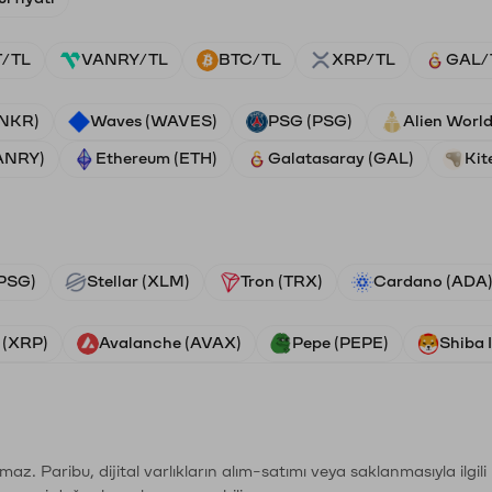
/TL
VANRY/TL
BTC/TL
XRP/TL
GAL/
ANKR)
Waves (WAVES)
PSG (PSG)
Alien Worl
ANRY)
Ethereum (ETH)
Galatasaray (GAL)
Kit
PSG)
Stellar (XLM)
Tron (TRX)
Cardano (ADA
 (XRP)
Avalanche (AVAX)
Pepe (PEPE)
Shiba 
şımaz. Paribu, dijital varlıkların alım-satımı veya saklanmasıyla ilgi