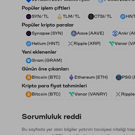
Popüler işlem çiftleri
SYN/TL
TLM/TL
CTSI/TL
HNT
Popüler kripto paralar
Synapse (SYN)
Aave (AAVE)
Ankr (
Helium (HNT)
Ripple (XRP)
Vanar (V
Yeni eklenenler
Gram (GRAM)
Günün öne çıkanları
Bitcoin (BTC)
Ethereum (ETH)
PSG (
Kripto para fiyat tahminleri
Bitcoin (BTC)
Vanar (VANRY)
Ripple
Sorumluluk reddi
Bu sayfada yer alan bilgiler yatırım tavsiyesi niteliği ta