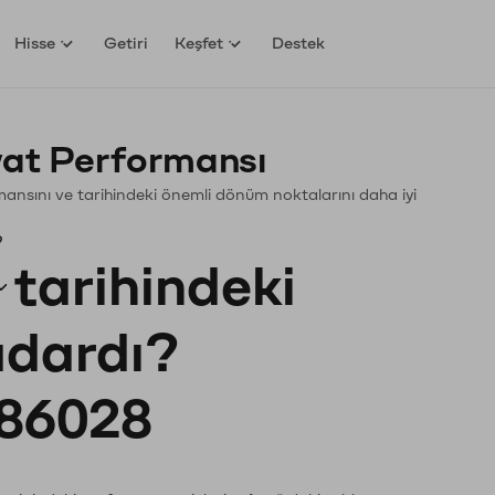
Hisse
Getiri
Keşfet
Destek
yat Performansı
ormansını ve tarihindeki önemli dönüm noktalarını daha iyi
?
tarihindeki
kadardı?
86028