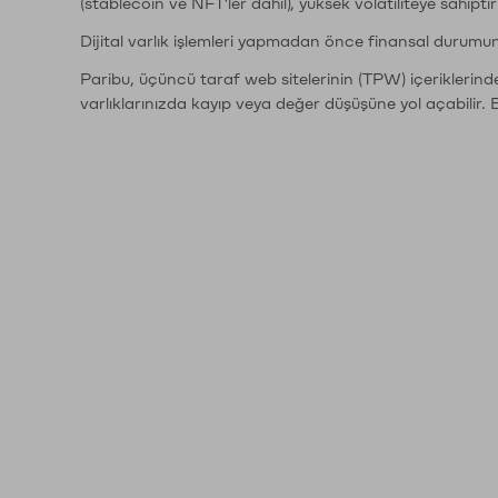
(stablecoin ve NFT'ler dahil), yüksek volatiliteye sahipti
Dijital varlık işlemleri yapmadan önce finansal durumu
Paribu, üçüncü taraf web sitelerinin (TPW) içeriklerin
varlıklarınızda kayıp veya değer düşüşüne yol açabilir. 