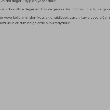
r ve ani değer kayıpları yaşanabilir.
nuzu dikkatlice değerlendirin ve gerekli durumlarda hukuk, vergi v
den veya kullanımından kaynaklanabilecek zarar, kayıp veya diğer 
Bazı ürünler tüm bölgelerde sunulmayabilir.