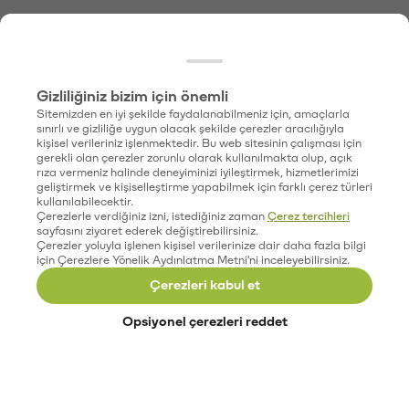
Gizliliğiniz bizim için önemli
Sitemizden en iyi şekilde faydalanabilmeniz için, amaçlarla
sınırlı ve gizliliğe uygun olacak şekilde çerezler aracılığıyla
kişisel verileriniz işlenmektedir. Bu web sitesinin çalışması için
gerekli olan çerezler zorunlu olarak kullanılmakta olup, açık
rıza vermeniz halinde deneyiminizi iyileştirmek, hizmetlerimizi
geliştirmek ve kişiselleştirme yapabilmek için farklı çerez türleri
kullanılabilecektir.
Çerezlerle verdiğiniz izni, istediğiniz zaman
Çerez tercihleri
sayfasını ziyaret ederek değiştirebilirsiniz.
Çerezler yoluyla işlenen kişisel verilerinize dair daha fazla bilgi
için Çerezlere Yönelik Aydınlatma Metni'ni inceleyebilirsiniz.
Çerezleri kabul et
Opsiyonel çerezleri reddet