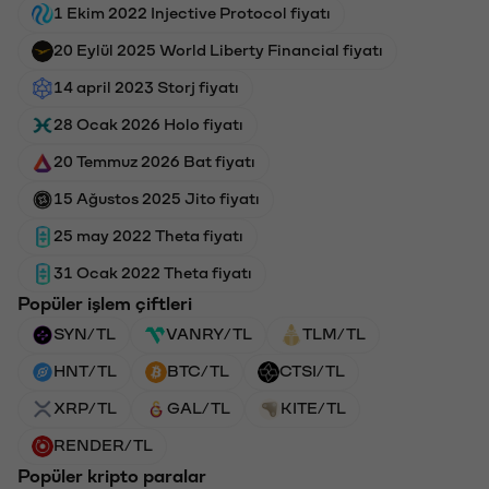
1 Ekim 2022 Injective Protocol fiyatı
20 Eylül 2025 World Liberty Financial fiyatı
14 april 2023 Storj fiyatı
28 Ocak 2026 Holo fiyatı
20 Temmuz 2026 Bat fiyatı
15 Ağustos 2025 Jito fiyatı
25 may 2022 Theta fiyatı
31 Ocak 2022 Theta fiyatı
Popüler işlem çiftleri
SYN/TL
VANRY/TL
TLM/TL
HNT/TL
BTC/TL
CTSI/TL
XRP/TL
GAL/TL
KITE/TL
RENDER/TL
Popüler kripto paralar