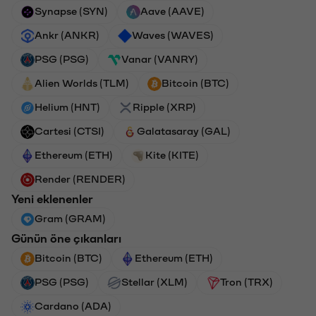
Synapse (SYN)
Aave (AAVE)
Ankr (ANKR)
Waves (WAVES)
PSG (PSG)
Vanar (VANRY)
Alien Worlds (TLM)
Bitcoin (BTC)
Helium (HNT)
Ripple (XRP)
Cartesi (CTSI)
Galatasaray (GAL)
Ethereum (ETH)
Kite (KITE)
Render (RENDER)
Yeni eklenenler
Gram (GRAM)
Günün öne çıkanları
Bitcoin (BTC)
Ethereum (ETH)
PSG (PSG)
Stellar (XLM)
Tron (TRX)
Cardano (ADA)