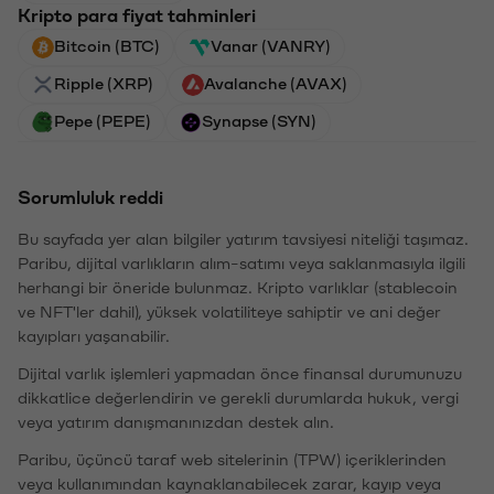
Kripto para fiyat tahminleri
Bitcoin (BTC)
Vanar (VANRY)
Ripple (XRP)
Avalanche (AVAX)
Pepe (PEPE)
Synapse (SYN)
Sorumluluk reddi
Bu sayfada yer alan bilgiler yatırım tavsiyesi niteliği taşımaz.
Paribu, dijital varlıkların alım-satımı veya saklanmasıyla ilgili
herhangi bir öneride bulunmaz. Kripto varlıklar (stablecoin
ve NFT'ler dahil), yüksek volatiliteye sahiptir ve ani değer
kayıpları yaşanabilir.
Dijital varlık işlemleri yapmadan önce finansal durumunuzu
dikkatlice değerlendirin ve gerekli durumlarda hukuk, vergi
veya yatırım danışmanınızdan destek alın.
Paribu, üçüncü taraf web sitelerinin (TPW) içeriklerinden
veya kullanımından kaynaklanabilecek zarar, kayıp veya