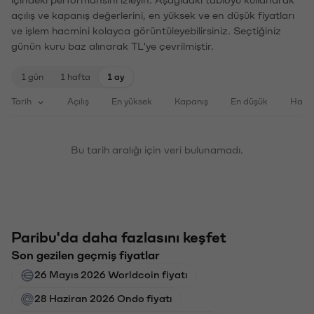
içindeki performansını izleyin. Aşağıdaki tabloyu kullanarak
açılış ve kapanış değerlerini, en yüksek ve en düşük fiyatları
ve işlem hacmini kolayca görüntüleyebilirsiniz. Seçtiğiniz
günün kuru baz alınarak TL'ye çevrilmiştir.
1 gün
1 hafta
1 ay
Tarih
Açılış
En yüksek
Kapanış
En düşük
Haci
Bu tarih aralığı için veri bulunamadı.
Paribu'da daha fazlasını keşfet
Son gezilen geçmiş fiyatlar
26 Mayıs 2026 Worldcoin fiyatı
28 Haziran 2026 Ondo fiyatı