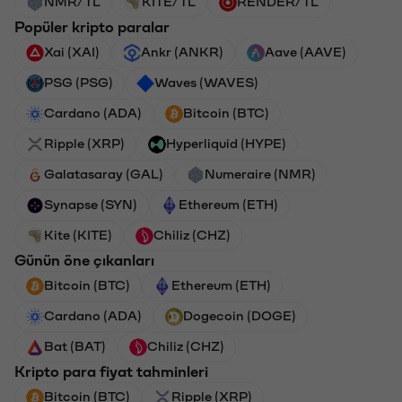
NMR/TL
KITE/TL
RENDER/TL
Popüler kripto paralar
Xai (XAI)
Ankr (ANKR)
Aave (AAVE)
PSG (PSG)
Waves (WAVES)
Cardano (ADA)
Bitcoin (BTC)
Ripple (XRP)
Hyperliquid (HYPE)
Galatasaray (GAL)
Numeraire (NMR)
Synapse (SYN)
Ethereum (ETH)
Kite (KITE)
Chiliz (CHZ)
Günün öne çıkanları
Bitcoin (BTC)
Ethereum (ETH)
Cardano (ADA)
Dogecoin (DOGE)
Bat (BAT)
Chiliz (CHZ)
Kripto para fiyat tahminleri
Bitcoin (BTC)
Ripple (XRP)