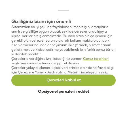
Gizliliğiniz bizim için önemli
Sitemizden en iyi şekilde faydalanabilmeniz için, amaçlarla
sınırlı ve gizliliğe uygun olacak şekilde çerezler aracılığıyla
kişisel verileriniz işlenmektedir. Bu web sitesinin çalışması için
gerekli olan çerezler zorunlu olarak kullanılmakta olup, açık
rıza vermeniz halinde deneyiminizi iyileştirmek, hizmetlerimizi
geliştirmek ve kişiselleştirme yapabilmek için farklı çerez türleri
kullanılabilecektir.
Çerezlerle verdiğiniz izni, istediğiniz zaman
Çerez tercihleri
sayfasını ziyaret ederek değiştirebilirsiniz.
Çerezler yoluyla işlenen kişisel verilerinize dair daha fazla bilgi
için Çerezlere Yönelik Aydınlatma Metni'ni inceleyebilirsiniz.
Çerezleri kabul et
Opsiyonel çerezleri reddet