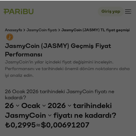
Giriş yap
Anasayfa
JasmyCoin fiyatı
JasmyCoin (JASMY) TL fiyat geçmişi
JasmyCoin (JASMY) Geçmiş Fiyat
Performansı
JasmyCoin'in yıllar içindeki fiyat değişimini inceleyin.
Performansını ve tarihindeki önemli dönüm noktalarını daha
iyi analiz edin.
26 Ocak 2026 tarihindeki JasmyCoin fiyatı ne
kadardı?
26
Ocak
2026
tarihindeki
JasmyCoin
fiyatı ne kadardı?
₺0,2995
≈
$0,00691207