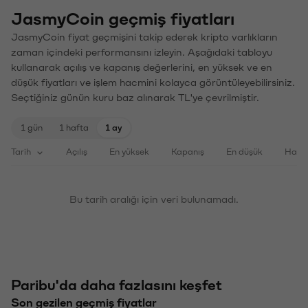
JasmyCoin geçmiş fiyatları
JasmyCoin fiyat geçmişini takip ederek kripto varlıkların
zaman içindeki performansını izleyin. Aşağıdaki tabloyu
kullanarak açılış ve kapanış değerlerini, en yüksek ve en
düşük fiyatları ve işlem hacmini kolayca görüntüleyebilirsiniz.
Seçtiğiniz günün kuru baz alınarak TL'ye çevrilmiştir.
1 gün
1 hafta
1 ay
Tarih
Açılış
En yüksek
Kapanış
En düşük
Haci
Bu tarih aralığı için veri bulunamadı.
Paribu'da daha fazlasını keşfet
Son gezilen geçmiş fiyatlar