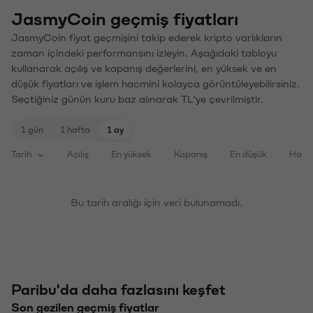
JasmyCoin geçmiş fiyatları
JasmyCoin fiyat geçmişini takip ederek kripto varlıkların
zaman içindeki performansını izleyin. Aşağıdaki tabloyu
kullanarak açılış ve kapanış değerlerini, en yüksek ve en
düşük fiyatları ve işlem hacmini kolayca görüntüleyebilirsiniz.
Seçtiğiniz günün kuru baz alınarak TL'ye çevrilmiştir.
1 gün
1 hafta
1 ay
Tarih
Açılış
En yüksek
Kapanış
En düşük
Haci
Bu tarih aralığı için veri bulunamadı.
Paribu'da daha fazlasını keşfet
Son gezilen geçmiş fiyatlar