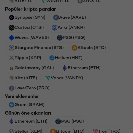
KITE/TL
VANRY/TL
ZRO/TL
Popüler kripto paralar
Synapse (SYN)
Aave (AAVE)
Cartesi (CTSI)
Ankr (ANKR)
Waves (WAVES)
PSG (PSG)
Stargate Finance (STG)
Bitcoin (BTC)
Ripple (XRP)
Helium (HNT)
Galatasaray (GAL)
Ethereum (ETH)
Kite (KITE)
Vanar (VANRY)
LayerZero (ZRO)
Yeni eklenenler
Gram (GRAM)
Günün öne çıkanları
Ethereum (ETH)
PSG (PSG)
Stellar (XLM)
Bitcoin (BTC)
Tron (TRX)