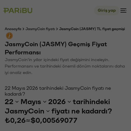
Giriş yap
Anasayfa
JasmyCoin fiyatı
JasmyCoin (JASMY) TL fiyat geçmişi
JasmyCoin (JASMY) Geçmiş Fiyat
Performansı
JasmyCoin'in yıllar içindeki fiyat değişimini inceleyin.
Performansını ve tarihindeki önemli dönüm noktalarını daha
iyi analiz edin.
22 Mayıs 2026 tarihindeki JasmyCoin fiyatı ne
kadardı?
22
Mayıs
2026
tarihindeki
JasmyCoin
fiyatı ne kadardı?
₺0,26
≈
$0,00569077