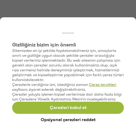
Gizliliğiniz bizim için önemli
Sitemizden en iyi şekilde faydalanabilmeniz için, amaçlarla
sınırlı ve gizliliğe uygun olacak şekilde çerezler aracılığıyla
kişisel verileriniz işlenmektedir. Bu web sitesinin çalışması için
gerekli olan çerezler zorunlu olarak kullanılmakta olup, açık
rıza vermeniz halinde deneyiminizi iyileştirmek, hizmetlerimizi
geliştirmek ve kişiselleştirme yapabilmek için farklı çerez türleri
kullanılabilecektir.
Çerezlerle verdiğiniz izni, istediğiniz zaman
Çerez tercihleri
sayfasını ziyaret ederek değiştirebilirsiniz.
Çerezler yoluyla işlenen kişisel verilerinize dair daha fazla bilgi
için Çerezlere Yönelik Aydınlatma Metni'ni inceleyebilirsiniz.
Çerezleri kabul et
Opsiyonel çerezleri reddet