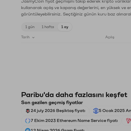
JasmyCoin fiyat geçmişini takip ederek kripto varlıklar
kullanarak açılış ve kapanış değerlerini, en yüksek ve e
görüntüleyebilirsiniz. Seçtiğiniz günün kuru baz alınarak
1 gün
1 hafta
1 ay
Tarih
Açılış
Paribu'da daha fazlasını keşfet
Son gezilen geçmiş fiyatlar
24 july 2026 Beşiktaş fiyatı
5 Ocak 2025 Ank
7 Ekim 2023 Ethereum Name Service fiyatı
12 Nisan 2026 Gram fiyatı