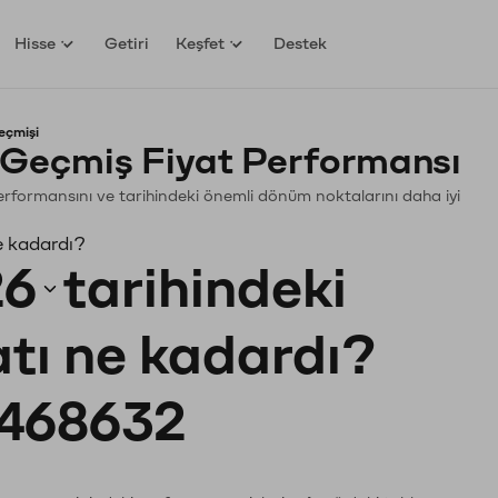
Hisse
Getiri
Keşfet
Destek
eçmişi
eçmiş Fiyat Performansı
 Performansını ve tarihindeki önemli dönüm noktalarını daha iyi
e kadardı?
26
tarihindeki
atı ne kadardı?
468632