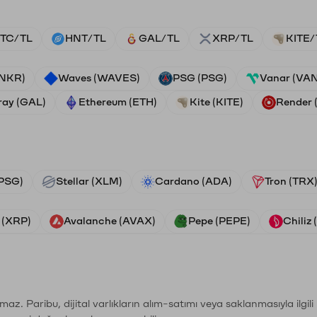
TC/TL
HNT/TL
GAL/TL
XRP/TL
KITE/
ANKR)
Waves (WAVES)
PSG (PSG)
Vanar (VA
ray (GAL)
Ethereum (ETH)
Kite (KITE)
Render
PSG)
Stellar (XLM)
Cardano (ADA)
Tron (TRX
 (XRP)
Avalanche (AVAX)
Pepe (PEPE)
Chiliz
şımaz. Paribu, dijital varlıkların alım-satımı veya saklanmasıyla ilgi