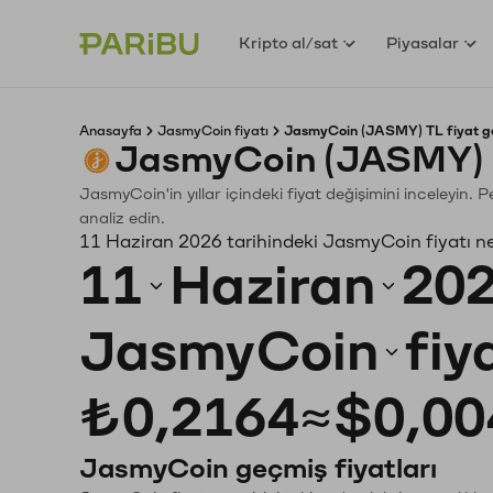
Kripto al/sat
Piyasalar
Anasayfa
JasmyCoin fiyatı
JasmyCoin (JASMY) TL fiyat g
JasmyCoin (JASMY) G
JasmyCoin'in yıllar içindeki fiyat değişimini inceleyin.
analiz edin.
11 Haziran 2026 tarihindeki JasmyCoin fiyatı n
11
Haziran
20
JasmyCoin
fiy
₺0,2164
≈
$0,00
JasmyCoin geçmiş fiyatları