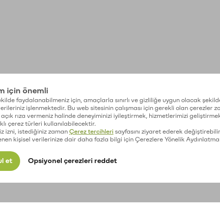
im için önemli
kilde faydalanabilmeniz için, amaçlarla sınırlı ve gizliliğe uygun olacak şekild
 verileriniz işlenmektedir. Bu web sitesinin çalışması için gerekli olan çerezler 
açık rıza vermeniz halinde deneyiminizi iyileştirmek, hizmetlerimizi geliştirmek
lı çerez türleri kullanılabilecektir.
iz izni, istediğiniz zaman
Çerez tercihleri
sayfasını ziyaret ederek değiştirebilir
enen kişisel verilerinize dair daha fazla bilgi için Çerezlere Yönelik Aydınlatma
l et
Opsiyonel çerezleri reddet