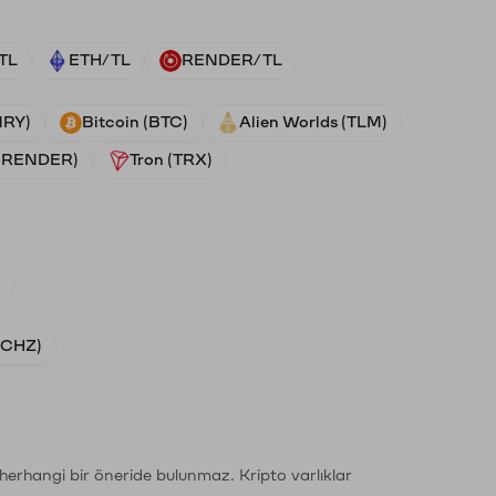
TL
ETH/TL
RENDER/TL
NRY)
Bitcoin (BTC)
Alien Worlds (TLM)
 (RENDER)
Tron (TRX)
)
 (CHZ)
li herhangi bir öneride bulunmaz. Kripto varlıklar