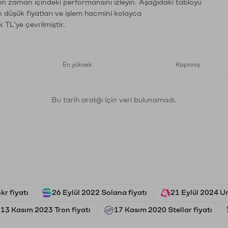
ın zaman içindeki performansını izleyin. Aşağıdaki tabloyu
n düşük fiyatları ve işlem hacmini kolayca
 TL'ye çevrilmiştir.
En yüksek
Kapanış
Bu tarih aralığı için veri bulunamadı.
r fiyatı
26 Eylül 2022 Solana fiyatı
21 Eylül 2024 U
13 Kasım 2023 Tron fiyatı
17 Kasım 2020 Stellar fiyatı