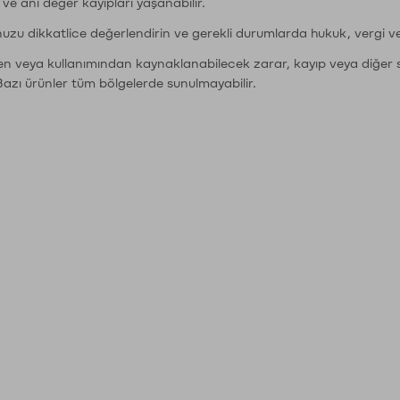
r ve ani değer kayıpları yaşanabilir.
nuzu dikkatlice değerlendirin ve gerekli durumlarda hukuk, vergi v
den veya kullanımından kaynaklanabilecek zarar, kayıp veya diğer 
Bazı ürünler tüm bölgelerde sunulmayabilir.