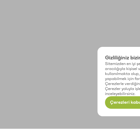
Gizliliğiniz biz
Sitemizden en iyi şe
aracılığıyla kişisel
kullanılmakta olup, 
yapabilmek için fark
Çerezlerle verdiğin
Çerezler yoluyla işl
inceleyebilirsiniz.
Çerezleri kabu