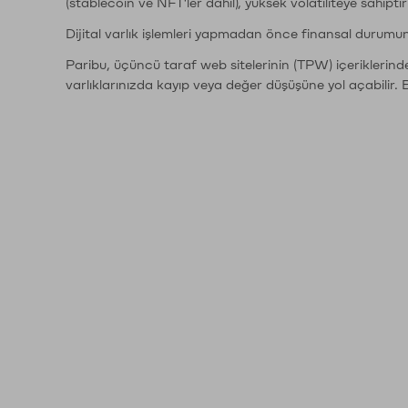
(stablecoin ve NFT'ler dahil), yüksek volatiliteye sahipti
Dijital varlık işlemleri yapmadan önce finansal durumu
Paribu, üçüncü taraf web sitelerinin (TPW) içeriklerin
varlıklarınızda kayıp veya değer düşüşüne yol açabilir. 