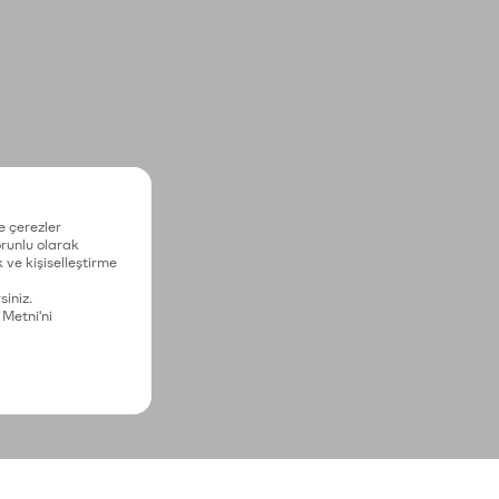
e çerezler
zorunlu olarak
 ve kişiselleştirme
siniz.
 Metni'ni