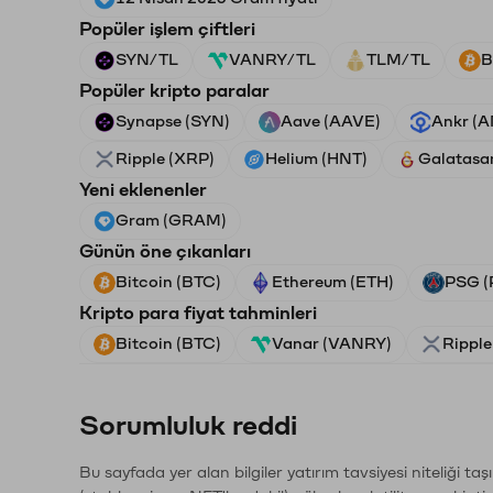
Popüler işlem çiftleri
SYN/TL
VANRY/TL
TLM/TL
B
Popüler kripto paralar
Synapse (SYN)
Aave (AAVE)
Ankr (
Ripple (XRP)
Helium (HNT)
Galatasa
Yeni eklenenler
Gram (GRAM)
Günün öne çıkanları
Bitcoin (BTC)
Ethereum (ETH)
PSG (
Kripto para fiyat tahminleri
Bitcoin (BTC)
Vanar (VANRY)
Ripple
Sorumluluk reddi
Bu sayfada yer alan bilgiler yatırım tavsiyesi niteliği ta