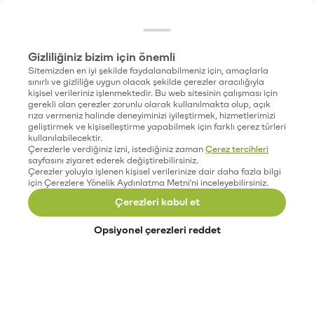
Gizliliğiniz bizim için önemli
Sitemizden en iyi şekilde faydalanabilmeniz için, amaçlarla
sınırlı ve gizliliğe uygun olacak şekilde çerezler aracılığıyla
kişisel verileriniz işlenmektedir. Bu web sitesinin çalışması için
gerekli olan çerezler zorunlu olarak kullanılmakta olup, açık
rıza vermeniz halinde deneyiminizi iyileştirmek, hizmetlerimizi
geliştirmek ve kişiselleştirme yapabilmek için farklı çerez türleri
kullanılabilecektir.
Çerezlerle verdiğiniz izni, istediğiniz zaman
Çerez tercihleri
sayfasını ziyaret ederek değiştirebilirsiniz.
Çerezler yoluyla işlenen kişisel verilerinize dair daha fazla bilgi
için Çerezlere Yönelik Aydınlatma Metni'ni inceleyebilirsiniz.
Çerezleri kabul et
Opsiyonel çerezleri reddet