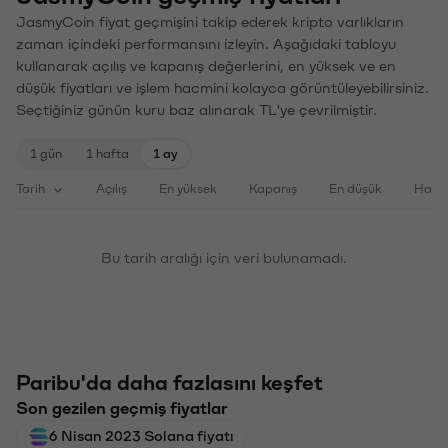
JasmyCoin fiyat geçmişini takip ederek kripto varlıkların
zaman içindeki performansını izleyin. Aşağıdaki tabloyu
kullanarak açılış ve kapanış değerlerini, en yüksek ve en
düşük fiyatları ve işlem hacmini kolayca görüntüleyebilirsiniz.
Seçtiğiniz günün kuru baz alınarak TL'ye çevrilmiştir.
1 gün
1 hafta
1 ay
Tarih
Açılış
En yüksek
Kapanış
En düşük
Haci
Bu tarih aralığı için veri bulunamadı.
Paribu'da daha fazlasını keşfet
Son gezilen geçmiş fiyatlar
6 Nisan 2023 Solana fiyatı