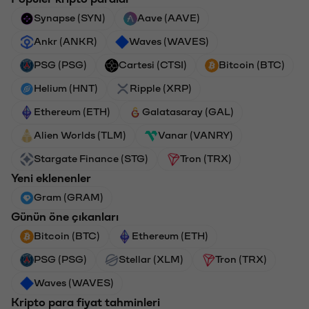
Synapse (SYN)
Aave (AAVE)
Ankr (ANKR)
Waves (WAVES)
PSG (PSG)
Cartesi (CTSI)
Bitcoin (BTC)
Helium (HNT)
Ripple (XRP)
Ethereum (ETH)
Galatasaray (GAL)
Alien Worlds (TLM)
Vanar (VANRY)
Stargate Finance (STG)
Tron (TRX)
Yeni eklenenler
Gram (GRAM)
Günün öne çıkanları
Bitcoin (BTC)
Ethereum (ETH)
PSG (PSG)
Stellar (XLM)
Tron (TRX)
Waves (WAVES)
Kripto para fiyat tahminleri