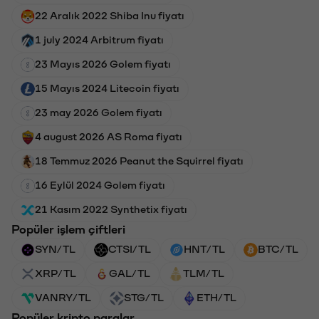
22 Aralık 2022 Shiba Inu fiyatı
1 july 2024 Arbitrum fiyatı
23 Mayıs 2026 Golem fiyatı
15 Mayıs 2024 Litecoin fiyatı
23 may 2026 Golem fiyatı
4 august 2026 AS Roma fiyatı
18 Temmuz 2026 Peanut the Squirrel fiyatı
16 Eylül 2024 Golem fiyatı
21 Kasım 2022 Synthetix fiyatı
Popüler işlem çiftleri
SYN/TL
CTSI/TL
HNT/TL
BTC/TL
XRP/TL
GAL/TL
TLM/TL
VANRY/TL
STG/TL
ETH/TL
Popüler kripto paralar