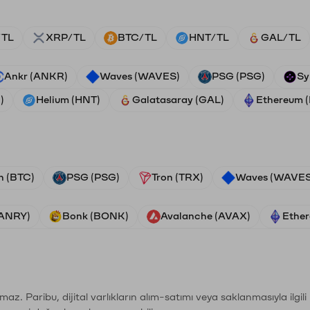
/TL
XRP/TL
BTC/TL
HNT/TL
GAL/TL
Ankr (ANKR)
Waves (WAVES)
PSG (PSG)
Sy
)
Helium (HNT)
Galatasaray (GAL)
Ethereum 
n (BTC)
PSG (PSG)
Tron (TRX)
Waves (WAVES
VANRY)
Bonk (BONK)
Avalanche (AVAX)
Ether
şımaz. Paribu, dijital varlıkların alım-satımı veya saklanmasıyla ilgi