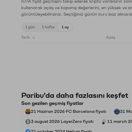
IOTA fiyat geçmişini takip ederek kripto varlıkların za
kullanarak açılış ve kapanış değerlerini, en yüksek ve e
görüntüleyebilirsiniz. Seçtiğiniz günün kuru baz alınarak
1 gün
1 hafta
1 ay
Tarih
Açılış
Paribu'da daha fazlasını keşfet
Son gezilen geçmiş fiyatlar
21 Haziran 2026 FC Barcelona fiyatı
31 Ma
3 august 2026 LayerZero fiyatı
11 march 20
21 october 2024 Helium fiyatı