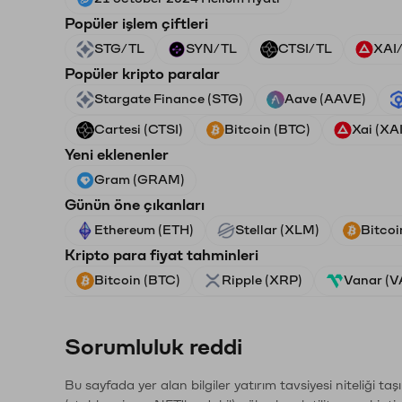
Popüler işlem çiftleri
STG/TL
SYN/TL
CTSI/TL
XAI
Popüler kripto paralar
Stargate Finance (STG)
Aave (AAVE)
Cartesi (CTSI)
Bitcoin (BTC)
Xai (XAI
Yeni eklenenler
Gram (GRAM)
Günün öne çıkanları
Ethereum (ETH)
Stellar (XLM)
Bitcoi
Kripto para fiyat tahminleri
Bitcoin (BTC)
Ripple (XRP)
Vanar (
Sorumluluk reddi
Bu sayfada yer alan bilgiler yatırım tavsiyesi niteliği ta