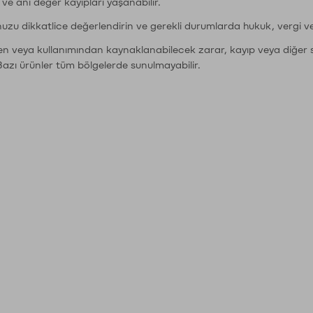
r ve ani değer kayıpları yaşanabilir.
nuzu dikkatlice değerlendirin ve gerekli durumlarda hukuk, vergi v
den veya kullanımından kaynaklanabilecek zarar, kayıp veya diğer 
Bazı ürünler tüm bölgelerde sunulmayabilir.