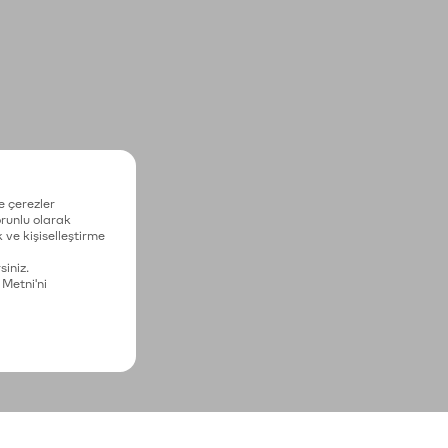
e çerezler
zorunlu olarak
 ve kişiselleştirme
siniz.
 Metni'ni