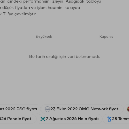
man içindeki performansını izleyin. Aşağıdaki tabloyu
n düşük fiyatları ve işlem hacmini kolayca
 TL'ye çevrilmiştir.
En yüksek
Kapanış
Bu tarih aralığı için veri bulunamadı.
rt 2022 PSG fiyatı
23 Ekim 2022 OMG Network fiyatı
26 Pendle fiyatı
7 Ağustos 2026 Holo fiyatı
28 Temmu