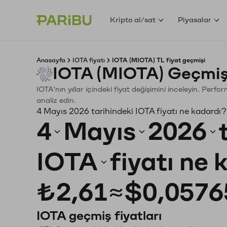
Kripto al/sat
Piyasalar
Anasayfa
IOTA fiyatı
IOTA (MIOTA) TL fiyat geçmişi
IOTA (MIOTA) Geçmiş
IOTA'nın yıllar içindeki fiyat değişimini inceleyin. Perf
analiz edin.
4 Mayıs 2026 tarihindeki IOTA fiyatı ne kadardı?
4
Mayıs
2026
IOTA
fiyatı ne
₺2,61
≈
$0,0576
IOTA geçmiş fiyatları