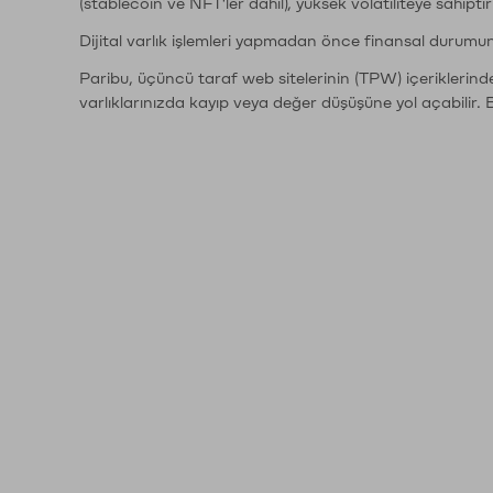
(stablecoin ve NFT'ler dahil), yüksek volatiliteye sahipti
Dijital varlık işlemleri yapmadan önce finansal durumu
Paribu, üçüncü taraf web sitelerinin (TPW) içeriklerin
varlıklarınızda kayıp veya değer düşüşüne yol açabilir. 