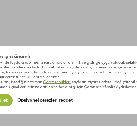
im için önemli
kilde faydalanabilmeniz için, amaçlarla sınırlı ve gizliliğe uygun olacak şekild
 verileriniz işlenmektedir. Bu web sitesinin çalışması için gerekli olan çerezler 
açık rıza vermeniz halinde deneyiminizi iyileştirmek, hizmetlerimizi geliştirmek
lı çerez türleri kullanılabilecektir.
iz izni, istediğiniz zaman
Çerez tercihleri
sayfasını ziyaret ederek değiştirebilir
enen kişisel verilerinize dair daha fazla bilgi için Çerezlere Yönelik Aydınlatma
l et
Opsiyonel çerezleri reddet