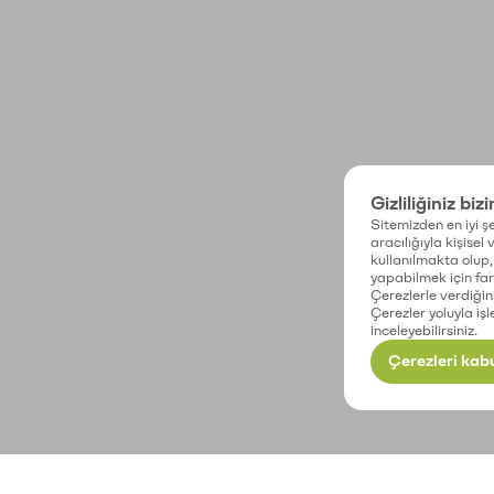
Gizliliğiniz biz
Sitemizden en iyi şe
aracılığıyla kişisel
kullanılmakta olup, 
yapabilmek için fark
Çerezlerle verdiğin
Çerezler yoluyla işl
inceleyebilirsiniz.
Çerezleri kabu