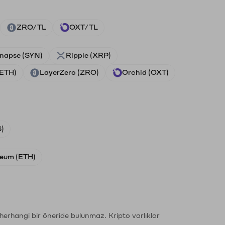
ZRO/TL
OXT/TL
napse (SYN)
Ripple (XRP)
(ETH)
LayerZero (ZRO)
Orchid (OXT)
)
eum (ETH)
li herhangi bir öneride bulunmaz. Kripto varlıklar