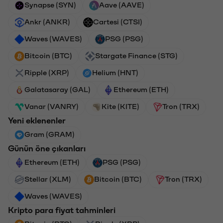
Synapse (SYN)
Aave (AAVE)
Ankr (ANKR)
Cartesi (CTSI)
Waves (WAVES)
PSG (PSG)
Bitcoin (BTC)
Stargate Finance (STG)
Ripple (XRP)
Helium (HNT)
Galatasaray (GAL)
Ethereum (ETH)
Vanar (VANRY)
Kite (KITE)
Tron (TRX)
Yeni eklenenler
Gram (GRAM)
Günün öne çıkanları
Ethereum (ETH)
PSG (PSG)
Stellar (XLM)
Bitcoin (BTC)
Tron (TRX)
Waves (WAVES)
Kripto para fiyat tahminleri