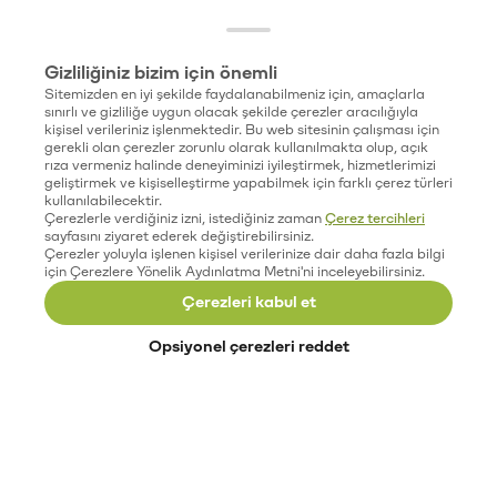
Gizliliğiniz bizim için önemli
Sitemizden en iyi şekilde faydalanabilmeniz için, amaçlarla
sınırlı ve gizliliğe uygun olacak şekilde çerezler aracılığıyla
kişisel verileriniz işlenmektedir. Bu web sitesinin çalışması için
gerekli olan çerezler zorunlu olarak kullanılmakta olup, açık
rıza vermeniz halinde deneyiminizi iyileştirmek, hizmetlerimizi
geliştirmek ve kişiselleştirme yapabilmek için farklı çerez türleri
kullanılabilecektir.
Çerezlerle verdiğiniz izni, istediğiniz zaman
Çerez tercihleri
sayfasını ziyaret ederek değiştirebilirsiniz.
Çerezler yoluyla işlenen kişisel verilerinize dair daha fazla bilgi
için Çerezlere Yönelik Aydınlatma Metni'ni inceleyebilirsiniz.
Çerezleri kabul et
Opsiyonel çerezleri reddet