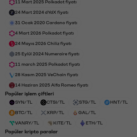
11 Mart 2025 Polkadot fiyatı
24 Mart 2024 dYdX fiyatı
31 Ocak 2020 Cardano fiyatı
4 Mart 2026 Polkadot fiyatı
24 Mayıs 2026 Chiliz fiyatı
25 Eylül 2024 Numeraire fiyatı
11 march 2025 Polkadot fiyatı
28 Kasım 2025 VeChain fiyatı
14 Haziran 2025 Alfa Romeo fiyatı
Popüler işlem çiftleri
SYN/TL
CTSI/TL
STG/TL
HNT/TL
BTC/TL
XRP/TL
GAL/TL
VANRY/TL
KITE/TL
ETH/TL
Popüler kripto paralar