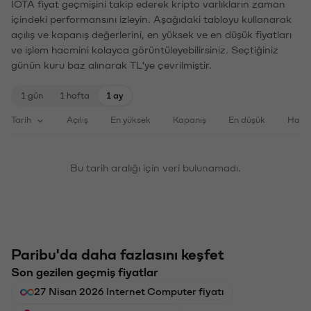
IOTA fiyat geçmişini takip ederek kripto varlıkların zaman
içindeki performansını izleyin. Aşağıdaki tabloyu kullanarak
açılış ve kapanış değerlerini, en yüksek ve en düşük fiyatları
ve işlem hacmini kolayca görüntüleyebilirsiniz. Seçtiğiniz
günün kuru baz alınarak TL'ye çevrilmiştir.
1 gün
1 hafta
1 ay
Tarih
Açılış
En yüksek
Kapanış
En düşük
Haci
Bu tarih aralığı için veri bulunamadı.
Paribu'da daha fazlasını keşfet
Son gezilen geçmiş fiyatlar
27 Nisan 2026 Internet Computer fiyatı