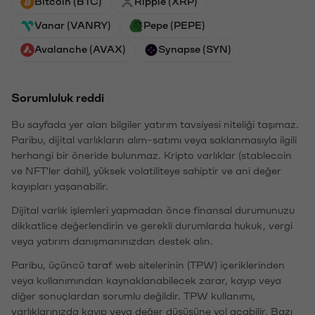
Bitcoin (BTC)
Ripple (XRP)
Vanar (VANRY)
Pepe (PEPE)
Avalanche (AVAX)
Synapse (SYN)
Sorumluluk reddi
Bu sayfada yer alan bilgiler yatırım tavsiyesi niteliği taşımaz.
Paribu, dijital varlıkların alım-satımı veya saklanmasıyla ilgili
herhangi bir öneride bulunmaz. Kripto varlıklar (stablecoin
ve NFT'ler dahil), yüksek volatiliteye sahiptir ve ani değer
kayıpları yaşanabilir.
Dijital varlık işlemleri yapmadan önce finansal durumunuzu
dikkatlice değerlendirin ve gerekli durumlarda hukuk, vergi
veya yatırım danışmanınızdan destek alın.
Paribu, üçüncü taraf web sitelerinin (TPW) içeriklerinden
veya kullanımından kaynaklanabilecek zarar, kayıp veya
diğer sonuçlardan sorumlu değildir. TPW kullanımı,
varlıklarınızda kayıp veya değer düşüşüne yol açabilir. Bazı