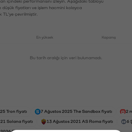
man içindeki performansını izleyin. Aşağıdaki tabloyu
n düşük fiyatları ve işlem hacmini kolayca
 TL'ye çevrilmiştir.
En yüksek
Kapanış
Bu tarih aralığı için veri bulunamadı.
25 Tron fiyatı
7 Ağustos 2025 The Sandbox fiyatı
2 
21 Solana fiyatı
13 Ağustos 2021 AS Roma fiyatı
6 
2026 Flare fiyatı