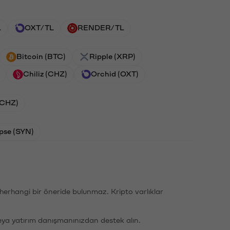
L
OXT/TL
RENDER/TL
Bitcoin (BTC)
Ripple (XRP)
Chiliz (CHZ)
Orchid (OXT)
 (CHZ)
pse (SYN)
li herhangi bir öneride bulunmaz. Kripto varlıklar
eya yatırım danışmanınızdan destek alın.