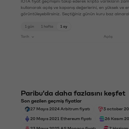
IOTA fiyat geçmişini takip ederek kripto varlıkların za
kullanarak açılış ve kapanış değerlerini, en yüksek ve e
görüntüleyebilirsiniz. Seçtiğiniz günün kuru baz alınarak
1 gün
1 hafta
1 ay
Tarih
Açılış
Paribu'da daha fazlasını keşfet
Son gezilen geçmiş fiyatlar
27 Mayıs 2024 Arbitrum fiyatı
3 october 20
20 Mayıs 2021 Ethereum fiyatı
26 Kasım 20
23 Mayıs 2025 AS Monaco fiyatı
7 Haziran 