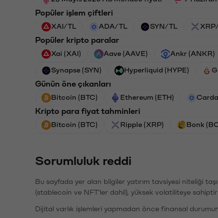
Popüler işlem çiftleri
XAI/TL
ADA/TL
SYN/TL
XRP
Popüler kripto paralar
Xai (XAI)
Aave (AAVE)
Ankr (ANKR)
Synapse (SYN)
Hyperliquid (HYPE)
G
Günün öne çıkanları
Bitcoin (BTC)
Ethereum (ETH)
Carda
Kripto para fiyat tahminleri
Bitcoin (BTC)
Ripple (XRP)
Bonk (B
Sorumluluk reddi
Bu sayfada yer alan bilgiler yatırım tavsiyesi niteliği ta
(stablecoin ve NFT'ler dahil), yüksek volatiliteye sahipti
Dijital varlık işlemleri yapmadan önce finansal durumu