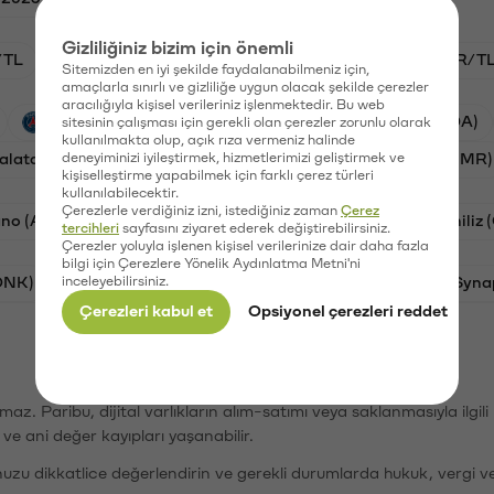
Gizliliğiniz bizim için önemli
/TL
HYPE/TL
GAL/TL
BTC/TL
NMR/T
Sitemizden en iyi şekilde faydalanabilmeniz için,
amaçlarla sınırlı ve gizliliğe uygun olacak şekilde çerezler
aracılığıyla kişisel verileriniz işlenmektedir. Bu web
PSG (PSG)
Waves (WAVES)
Cardano (ADA)
sitesinin çalışması için gerekli olan çerezler zorunlu olarak
kullanılmakta olup, açık rıza vermeniz halinde
alatasaray (GAL)
deneyiminizi iyileştirmek, hizmetlerimizi geliştirmek ve
Ethereum (ETH)
Numeraire (NMR)
kişiselleştirme yapabilmek için farklı çerez türleri
kullanılabilecektir.
Çerezlerle verdiğiniz izni, istediğiniz zaman
Çerez
no (ADA)
Dogecoin (DOGE)
Bat (BAT)
Chiliz
tercihleri
sayfasını ziyaret ederek değiştirebilirsiniz.
Çerezler yoluyla işlenen kişisel verilerinize dair daha fazla
bilgi için Çerezlere Yönelik Aydınlatma Metni'ni
ONK)
inceleyebilirsiniz.
Ethereum (ETH)
Avalanche (AVAX)
Syna
Çerezleri kabul et
Opsiyonel çerezleri reddet
şımaz. Paribu, dijital varlıkların alım-satımı veya saklanmasıyla ilgi
r ve ani değer kayıpları yaşanabilir.
nuzu dikkatlice değerlendirin ve gerekli durumlarda hukuk, vergi v