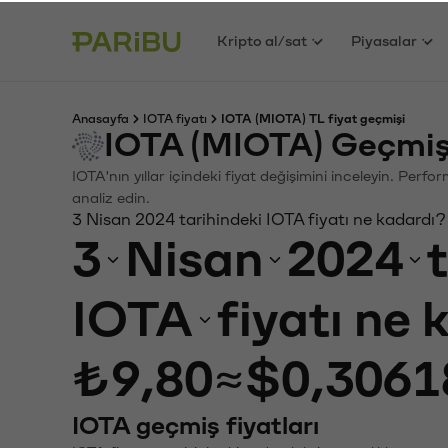
Kripto al/sat
Piyasalar
Anasayfa
IOTA fiyatı
IOTA (MIOTA) TL fiyat geçmişi
IOTA (MIOTA) Geçmiş
IOTA'nın yıllar içindeki fiyat değişimini inceleyin. Perf
analiz edin.
3 Nisan 2024 tarihindeki IOTA fiyatı ne kadardı?
3
Nisan
2024
IOTA
fiyatı ne
₺9,80
≈
$0,3061
IOTA geçmiş fiyatları