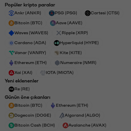
Popüler kripto paralar
Ankr (ANKR)
PSG (PSG)
Cartesi (CTSI)
Bitcoin (BTC)
Aave (AAVE)
Waves (WAVES)
Ripple (XRP)
Cardano (ADA)
Hyperliquid (HYPE)
Vanar (VANRY)
Kite (KITE)
Ethereum (ETH)
Numeraire (NMR)
Xai (XAI)
IOTA (MIOTA)
Yeni eklenenler
Re (RE)
Günün öne çıkanları
Bitcoin (BTC)
Ethereum (ETH)
Dogecoin (DOGE)
Algorand (ALGO)
Bitcoin Cash (BCH)
Avalanche (AVAX)