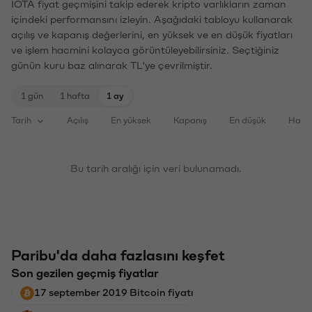
IOTA fiyat geçmişini takip ederek kripto varlıkların zaman
içindeki performansını izleyin. Aşağıdaki tabloyu kullanarak
açılış ve kapanış değerlerini, en yüksek ve en düşük fiyatları
ve işlem hacmini kolayca görüntüleyebilirsiniz. Seçtiğiniz
günün kuru baz alınarak TL'ye çevrilmiştir.
1 gün
1 hafta
1 ay
Tarih
Açılış
En yüksek
Kapanış
En düşük
Haci
Bu tarih aralığı için veri bulunamadı.
Paribu'da daha fazlasını keşfet
Son gezilen geçmiş fiyatlar
17 september 2019 Bitcoin fiyatı