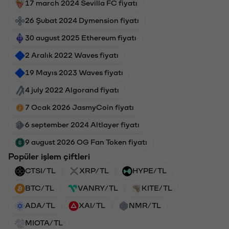
17 march 2024 Sevilla FC fiyatı
26 Şubat 2024 Dymension fiyatı
30 august 2025 Ethereum fiyatı
2 Aralık 2022 Waves fiyatı
19 Mayıs 2023 Waves fiyatı
4 july 2022 Algorand fiyatı
7 Ocak 2026 JasmyCoin fiyatı
6 september 2024 Altlayer fiyatı
9 august 2026 OG Fan Token fiyatı
Popüler işlem çiftleri
CTSI/TL
XRP/TL
HYPE/TL
BTC/TL
VANRY/TL
KITE/TL
ADA/TL
XAI/TL
NMR/TL
MIOTA/TL