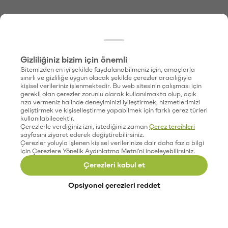
Gizliliğiniz bizim için önemli
Sitemizden en iyi şekilde faydalanabilmeniz için, amaçlarla
sınırlı ve gizliliğe uygun olacak şekilde çerezler aracılığıyla
kişisel verileriniz işlenmektedir. Bu web sitesinin çalışması için
gerekli olan çerezler zorunlu olarak kullanılmakta olup, açık
rıza vermeniz halinde deneyiminizi iyileştirmek, hizmetlerimizi
geliştirmek ve kişiselleştirme yapabilmek için farklı çerez türleri
kullanılabilecektir.
Çerezlerle verdiğiniz izni, istediğiniz zaman
Çerez tercihleri
sayfasını ziyaret ederek değiştirebilirsiniz.
Çerezler yoluyla işlenen kişisel verilerinize dair daha fazla bilgi
için Çerezlere Yönelik Aydınlatma Metni'ni inceleyebilirsiniz.
Çerezleri kabul et
Opsiyonel çerezleri reddet