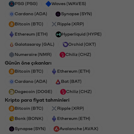
PSG (PSG)
Waves (WAVES)
Cardano (ADA)
Synapse (SYN)
Bitcoin (BTC)
Ripple (XRP)
Ethereum (ETH)
Hyperliquid (HYPE)
Galatasaray (GAL)
Orchid (OXT)
Numeraire (NMR)
Chiliz (CHZ)
Günün öne çıkanları
Bitcoin (BTC)
Ethereum (ETH)
Cardano (ADA)
Bat (BAT)
Dogecoin (DOGE)
Chiliz (CHZ)
Kripto para fiyat tahminleri
Bitcoin (BTC)
Ripple (XRP)
Bonk (BONK)
Ethereum (ETH)
Synapse (SYN)
Avalanche (AVAX)