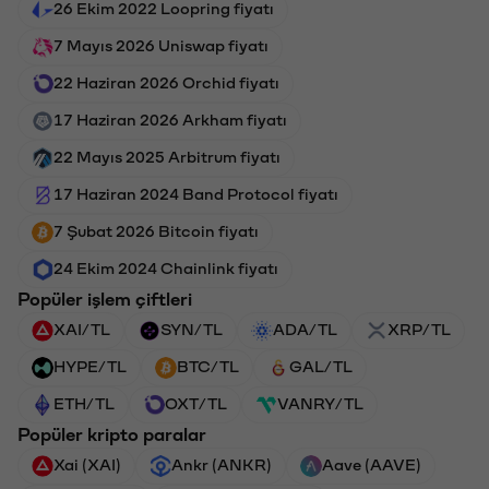
26 Ekim 2022 Loopring fiyatı
7 Mayıs 2026 Uniswap fiyatı
22 Haziran 2026 Orchid fiyatı
17 Haziran 2026 Arkham fiyatı
22 Mayıs 2025 Arbitrum fiyatı
17 Haziran 2024 Band Protocol fiyatı
7 Şubat 2026 Bitcoin fiyatı
24 Ekim 2024 Chainlink fiyatı
Popüler işlem çiftleri
XAI/TL
SYN/TL
ADA/TL
XRP/TL
HYPE/TL
BTC/TL
GAL/TL
ETH/TL
OXT/TL
VANRY/TL
Popüler kripto paralar
Xai (XAI)
Ankr (ANKR)
Aave (AAVE)