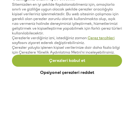
Sitemizden en iyi şekilde faydalanabilmeniz için, amaçlarla
sınırlı ve gizliliğe uygun olacak şekilde çerezler aracılığıyla
kişisel verileriniz işlenmektedir. Bu web sitesinin çalışması için
gerekli olan çerezler zorunlu olarak kullanılmakta olup, açık
rıza vermeniz halinde deneyiminizi iyileştirmek, hizmetlerimizi
geliştirmek ve kişiselleştirme yapabilmek için farklı çerez türleri
kullanılabilecektir.
Çerezlerle verdiğiniz izni, istediğiniz zaman
Çerez tercihleri
sayfasını ziyaret ederek değiştirebilirsiniz.
Çerezler yoluyla işlenen kişisel verilerinize dair daha fazla bilgi
için Çerezlere Yönelik Aydınlatma Metni'ni inceleyebilirsiniz.
Çerezleri kabul et
Opsiyonel çerezleri reddet
Paribu’yu keşfet
Eğitimler
Etkinlikler
Açık pozisyonlar