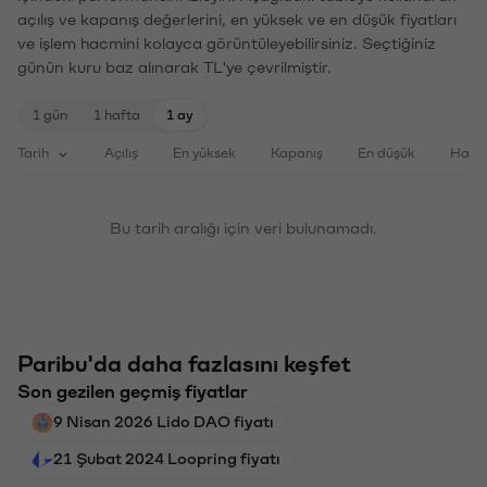
açılış ve kapanış değerlerini, en yüksek ve en düşük fiyatları
ve işlem hacmini kolayca görüntüleyebilirsiniz. Seçtiğiniz
günün kuru baz alınarak TL'ye çevrilmiştir.
1 gün
1 hafta
1 ay
Tarih
Açılış
En yüksek
Kapanış
En düşük
Haci
Bu tarih aralığı için veri bulunamadı.
Paribu'da daha fazlasını keşfet
Son gezilen geçmiş fiyatlar
9 Nisan 2026 Lido DAO fiyatı
21 Şubat 2024 Loopring fiyatı