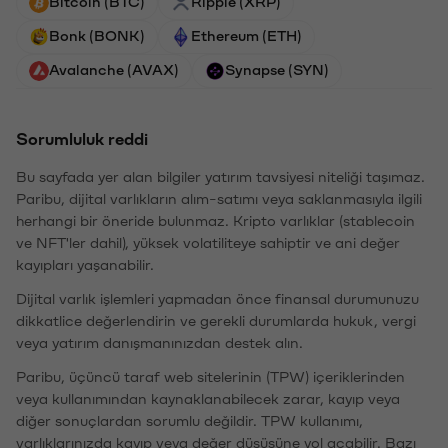
Bitcoin (BTC)
Ripple (XRP)
Bonk (BONK)
Ethereum (ETH)
Avalanche (AVAX)
Synapse (SYN)
Sorumluluk reddi
Bu sayfada yer alan bilgiler yatırım tavsiyesi niteliği taşımaz.
Paribu, dijital varlıkların alım-satımı veya saklanmasıyla ilgili
herhangi bir öneride bulunmaz. Kripto varlıklar (stablecoin
ve NFT'ler dahil), yüksek volatiliteye sahiptir ve ani değer
kayıpları yaşanabilir.
Dijital varlık işlemleri yapmadan önce finansal durumunuzu
dikkatlice değerlendirin ve gerekli durumlarda hukuk, vergi
veya yatırım danışmanınızdan destek alın.
Paribu, üçüncü taraf web sitelerinin (TPW) içeriklerinden
veya kullanımından kaynaklanabilecek zarar, kayıp veya
diğer sonuçlardan sorumlu değildir. TPW kullanımı,
varlıklarınızda kayıp veya değer düşüşüne yol açabilir. Bazı