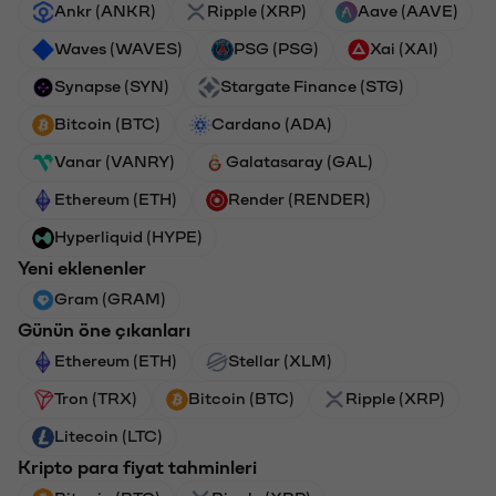
Ankr (ANKR)
Ripple (XRP)
Aave (AAVE)
Waves (WAVES)
PSG (PSG)
Xai (XAI)
Synapse (SYN)
Stargate Finance (STG)
Bitcoin (BTC)
Cardano (ADA)
Vanar (VANRY)
Galatasaray (GAL)
Ethereum (ETH)
Render (RENDER)
Hyperliquid (HYPE)
Yeni eklenenler
Gram (GRAM)
Günün öne çıkanları
Ethereum (ETH)
Stellar (XLM)
Tron (TRX)
Bitcoin (BTC)
Ripple (XRP)
Litecoin (LTC)
Kripto para fiyat tahminleri