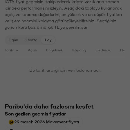
IOTA fiyat geçmişini takip ederek kripto varlıkların zaman
içindeki performansını izleyin. Aşağıdaki tabloyu kullanarak
açılış ve kapanış değerlerini, en yüksek ve en düşük fiyatları
ve işlem hacmini kolayca görüntüleyebilirsiniz. Seçtiğiniz
günün kuru baz alınarak TL'ye çevrilmiştir.
1 gün
1 hafta
1 ay
Tarih
Açılış
En yüksek
Kapanış
En düşük
Haci
Bu tarih aralığı için veri bulunamadı.
Paribu'da daha fazlasını keşfet
Son gezilen geçmiş fiyatlar
29 march 2026 Movement fiyatı