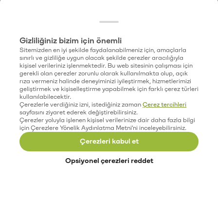
Gizliliğiniz bizim için önemli
Sitemizden en iyi şekilde faydalanabilmeniz için, amaçlarla
sınırlı ve gizliliğe uygun olacak şekilde çerezler aracılığıyla
kişisel verileriniz işlenmektedir. Bu web sitesinin çalışması için
gerekli olan çerezler zorunlu olarak kullanılmakta olup, açık
rıza vermeniz halinde deneyiminizi iyileştirmek, hizmetlerimizi
geliştirmek ve kişiselleştirme yapabilmek için farklı çerez türleri
kullanılabilecektir.
Çerezlerle verdiğiniz izni, istediğiniz zaman
Çerez tercihleri
sayfasını ziyaret ederek değiştirebilirsiniz.
Çerezler yoluyla işlenen kişisel verilerinize dair daha fazla bilgi
için Çerezlere Yönelik Aydınlatma Metni'ni inceleyebilirsiniz.
Çerezleri kabul et
Opsiyonel çerezleri reddet