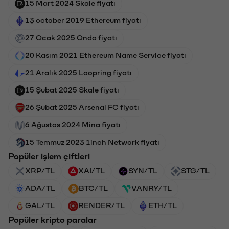
15 Mart 2024 Skale fiyatı
13 october 2019 Ethereum fiyatı
27 Ocak 2025 Ondo fiyatı
20 Kasım 2021 Ethereum Name Service fiyatı
21 Aralık 2025 Loopring fiyatı
15 Şubat 2025 Skale fiyatı
26 Şubat 2025 Arsenal FC fiyatı
6 Ağustos 2024 Mina fiyatı
15 Temmuz 2023 1inch Network fiyatı
Popüler işlem çiftleri
XRP/TL
XAI/TL
SYN/TL
STG/TL
ADA/TL
BTC/TL
VANRY/TL
GAL/TL
RENDER/TL
ETH/TL
Popüler kripto paralar