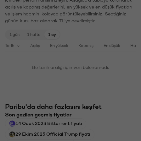
açılış ve kapanış değerlerini, en yüksek ve en düşük fiyatları
ve işlem hacmini kolayca görüntüleyebilirsiniz. Seçtiğiniz
günün kuru baz alınarak TL'ye çevrilmiştir.
1 gün
1 hafta
1 ay
Tarih
Açılış
En yüksek
Kapanış
En düşük
Haci
Bu tarih aralığı için veri bulunamadı.
Paribu'da daha fazlasını keşfet
Son gezilen geçmiş fiyatlar
14 Ocak 2023 Bittorrent fiyatı
29 Ekim 2025 Official Trump fiyatı