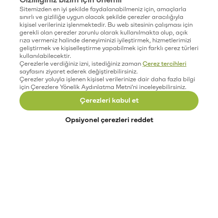
Sitemizden en iyi şekilde faydalanabilmeniz için, amaçlarla
sınırlı ve gizliliğe uygun olacak şekilde çerezler aracılığıyla
kişisel verileriniz işlenmektedir. Bu web sitesinin çalışması için
gerekli olan çerezler zorunlu olarak kullanılmakta olup, açık
rıza vermeniz halinde deneyiminizi iyileştirmek, hizmetlerimizi
geliştirmek ve kişiselleştirme yapabilmek için farklı çerez türleri
kullanılabilecektir.
Çerezlerle verdiğiniz izni, istediğiniz zaman
Çerez tercihleri
sayfasını ziyaret ederek değiştirebilirsiniz.
Çerezler yoluyla işlenen kişisel verilerinize dair daha fazla bilgi
için Çerezlere Yönelik Aydınlatma Metni'ni inceleyebilirsiniz.
Çerezleri kabul et
Opsiyonel çerezleri reddet
Paribu’yu keşfet
Eğitimler
Etkinlikler
Açık pozisyonlar