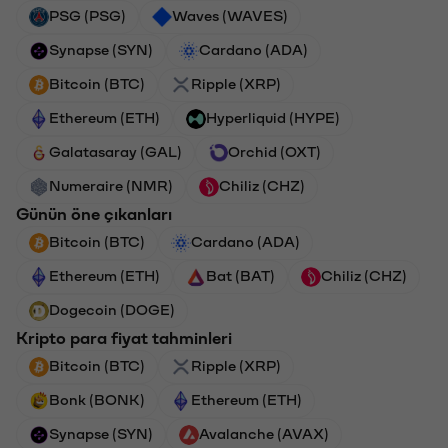
PSG (PSG)
Waves (WAVES)
Synapse (SYN)
Cardano (ADA)
Bitcoin (BTC)
Ripple (XRP)
Ethereum (ETH)
Hyperliquid (HYPE)
Galatasaray (GAL)
Orchid (OXT)
Numeraire (NMR)
Chiliz (CHZ)
Günün öne çıkanları
Bitcoin (BTC)
Cardano (ADA)
Ethereum (ETH)
Bat (BAT)
Chiliz (CHZ)
Dogecoin (DOGE)
Kripto para fiyat tahminleri
Bitcoin (BTC)
Ripple (XRP)
Bonk (BONK)
Ethereum (ETH)
Synapse (SYN)
Avalanche (AVAX)