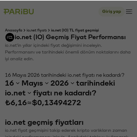
Giriş yap
Anasayfa
io.net fiyatı
io.net (IO) TL fiyat geçmişi
io.net (IO) Geçmiş Fiyat Performansı
io.net'in yıllar içindeki fiyat değişimini inceleyin.
Performansını ve tarihindeki önemli dönüm noktalarını daha
iyi analiz edin.
16 Mayıs 2026 tarihindeki io.net fiyatı ne kadardı?
16
Mayıs
2026
tarihindeki
io.net
fiyatı ne kadardı?
₺6,16
≈
$0,13494272
io.net geçmiş fiyatları
io.net fiyat geçmişini takip ederek kripto varlıkların zaman
içindeki performansını izleyin. Aşağıdaki tabloyu kullanarak