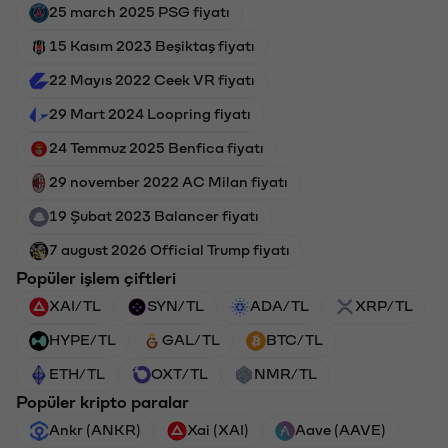
25 march 2025 PSG fiyatı
15 Kasım 2023 Beşiktaş fiyatı
22 Mayıs 2022 Ceek VR fiyatı
29 Mart 2024 Loopring fiyatı
24 Temmuz 2025 Benfica fiyatı
29 november 2022 AC Milan fiyatı
19 Şubat 2023 Balancer fiyatı
7 august 2026 Official Trump fiyatı
Popüler işlem çiftleri
XAI/TL
SYN/TL
ADA/TL
XRP/TL
HYPE/TL
GAL/TL
BTC/TL
ETH/TL
OXT/TL
NMR/TL
Popüler kripto paralar
Ankr (ANKR)
Xai (XAI)
Aave (AAVE)