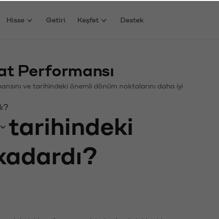
Hisse
Getiri
Keşfet
Destek
yat Performansı
ormansını ve tarihindeki önemli dönüm noktalarını daha iyi
dı?
tarihindeki
 kadardı?