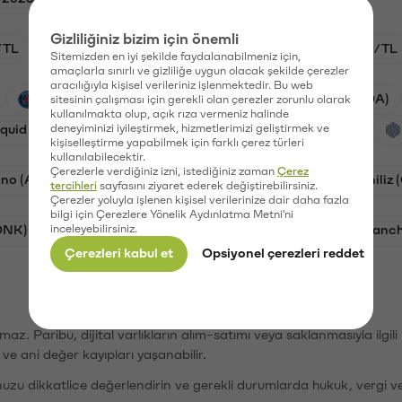
Gizliliğiniz bizim için önemli
/TL
HYPE/TL
GAL/TL
BTC/TL
ETH/TL
Sitemizden en iyi şekilde faydalanabilmeniz için,
amaçlarla sınırlı ve gizliliğe uygun olacak şekilde çerezler
aracılığıyla kişisel verileriniz işlenmektedir. Bu web
PSG (PSG)
Waves (WAVES)
Cardano (ADA)
sitesinin çalışması için gerekli olan çerezler zorunlu olarak
kullanılmakta olup, açık rıza vermeniz halinde
iquid (HYPE)
deneyiminizi iyileştirmek, hizmetlerimizi geliştirmek ve
Galatasaray (GAL)
Orchid (OXT)
kişiselleştirme yapabilmek için farklı çerez türleri
kullanılabilecektir.
Çerezlerle verdiğiniz izni, istediğiniz zaman
Çerez
no (ADA)
Bat (BAT)
Dogecoin (DOGE)
Chiliz
tercihleri
sayfasını ziyaret ederek değiştirebilirsiniz.
Çerezler yoluyla işlenen kişisel verilerinize dair daha fazla
bilgi için Çerezlere Yönelik Aydınlatma Metni'ni
ONK)
inceleyebilirsiniz.
Ethereum (ETH)
Synapse (SYN)
Avalanc
Çerezleri kabul et
Opsiyonel çerezleri reddet
şımaz. Paribu, dijital varlıkların alım-satımı veya saklanmasıyla ilgi
r ve ani değer kayıpları yaşanabilir.
nuzu dikkatlice değerlendirin ve gerekli durumlarda hukuk, vergi v