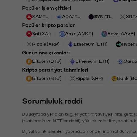
Popüler işlem çiftleri
XAI/TL
ADA/TL
SYN/TL
XRP
Popüler kripto paralar
Xai (XAI)
Ankr (ANKR)
Aave (AAVE)
Ripple (XRP)
Ethereum (ETH)
Hyperl
Günün öne çıkanları
Bitcoin (BTC)
Ethereum (ETH)
Carda
Kripto para fiyat tahminleri
Bitcoin (BTC)
Ripple (XRP)
Bonk (B
Sorumluluk reddi
Bu sayfada yer alan bilgiler yatırım tavsiyesi niteliği ta
(stablecoin ve NFT'ler dahil), yüksek volatiliteye sahipti
Dijital varlık işlemleri yapmadan önce finansal durumu