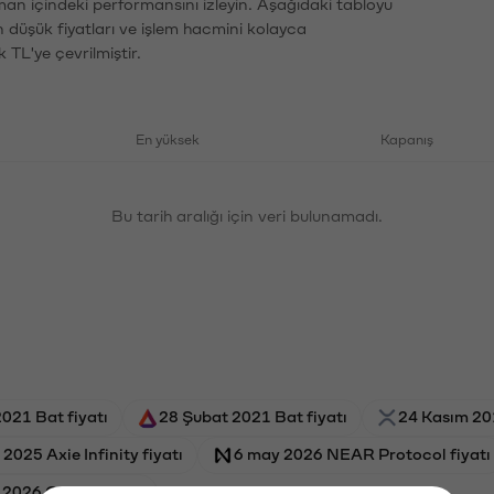
aman içindeki performansını izleyin. Aşağıdaki tabloyu
n düşük fiyatları ve işlem hacmini kolayca
 TL'ye çevrilmiştir.
En yüksek
Kapanış
Bu tarih aralığı için veri bulunamadı.
2021 Bat fiyatı
28 Şubat 2021 Bat fiyatı
24 Kasım 201
2025 Axie Infinity fiyatı
6 may 2026 NEAR Protocol fiyatı
 2026 Orchid fiyatı