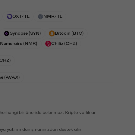
OXT/TL
NMR/TL
Synapse (SYN)
Bitcoin (BTC)
Numeraire (NMR)
Chiliz (CHZ)
 (CHZ)
he (AVAX)
li herhangi bir öneride bulunmaz. Kripto varlıklar
eya yatırım danışmanınızdan destek alın.