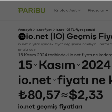
Kripto al/sat
Piyasalar
Anasayfa
io.net fiyatı
io.net (IO) TL fiyat geçmişi
io.net (IO) Geçmiş Fi
io.net'in yıllar içindeki fiyat değişimini inceleyin. Perf
analiz edin.
15 Kasım 2024 tarihindeki io.net fiyatı ne kadar
15
Kasım
2024
io.net
fiyatı ne
₺80,57
≈
$2,33
io.net geçmiş fiyatları