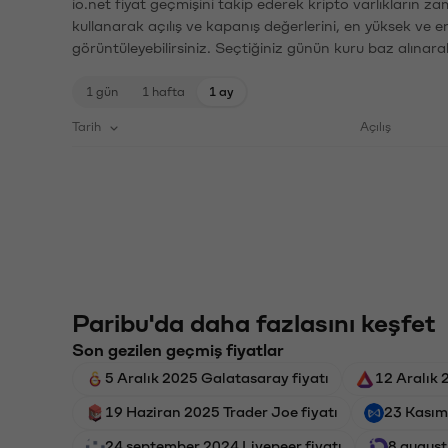
io.net fiyat geçmişini takip ederek kripto varlıkların z
kullanarak açılış ve kapanış değerlerini, en yüksek ve e
görüntüleyebilirsiniz. Seçtiğiniz günün kuru baz alınarak
1 gün
1 hafta
1 ay
Tarih
Açılış
Paribu'da daha fazlasını keşfet
Son gezilen geçmiş fiyatlar
5 Aralık 2025 Galatasaray fiyatı
12 Aralık 
19 Haziran 2025 Trader Joe fiyatı
23 Kasım 
24 september 2024 Livepeer fiyatı
8 august