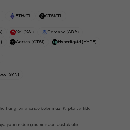
L
ETH/TL
CTSI/TL
G)
Xai (XAI)
Cardano (ADA)
L)
Cartesi (CTSI)
Hyperliquid (HYPE)
pse (SYN)
li herhangi bir öneride bulunmaz. Kripto varlıklar
eya yatırım danışmanınızdan destek alın.