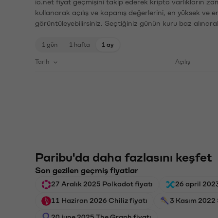
io.net fiyat geçmişini takip ederek kripto varlıkların z
kullanarak açılış ve kapanış değerlerini, en yüksek ve e
görüntüleyebilirsiniz. Seçtiğiniz günün kuru baz alınarak
1 gün
1 hafta
1 ay
Tarih
Açılış
Paribu'da daha fazlasını keşfet
Son gezilen geçmiş fiyatlar
27 Aralık 2025 Polkadot fiyatı
26 april 2023
11 Haziran 2026 Chiliz fiyatı
3 Kasım 2022 S
20 june 2025 The Graph fiyatı