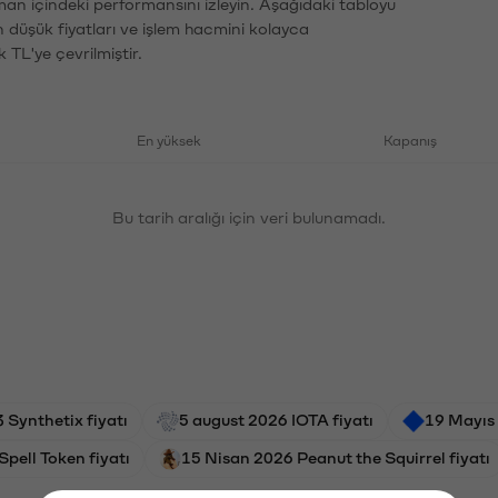
aman içindeki performansını izleyin. Aşağıdaki tabloyu
n düşük fiyatları ve işlem hacmini kolayca
 TL'ye çevrilmiştir.
En yüksek
Kapanış
Bu tarih aralığı için veri bulunamadı.
 Synthetix fiyatı
5 august 2026 IOTA fiyatı
19 Mayıs
pell Token fiyatı
15 Nisan 2026 Peanut the Squirrel fiyatı