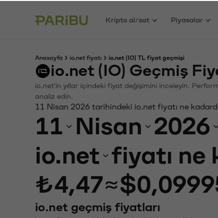
Kripto al/sat
Piyasalar
Anasayfa
io.net fiyatı
io.net (IO) TL fiyat geçmişi
io.net (IO) Geçmiş Fi
io.net'in yıllar içindeki fiyat değişimini inceleyin. Perf
analiz edin.
11 Nisan 2026 tarihindeki io.net fiyatı ne kadard
11
Nisan
2026
io.net
fiyatı ne
₺4,47
≈
$0,0999
io.net geçmiş fiyatları