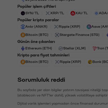
Popüler işlem çiftleri
SYN/TL
XRP/TL
XAI/TL
ADA
Popüler kripto paralar
Ankr (ANKR)
Ripple (XRP)
Aave (AA
Bitcoin (BTC)
Stargate Finance (STG)
Günün öne çıkanları
Ethereum (ETH)
Stellar (XLM)
Tron (
Kripto para fiyat tahminleri
Bitcoin (BTC)
Ripple (XRP)
Bonk (B
Sorumluluk reddi
Bu sayfada yer alan bilgiler yatırım tavsiyesi niteliği ta
(stablecoin ve NFT'ler dahil), yüksek volatiliteye sahipti
Dijital varlık işlemleri yapmadan önce finansal durumu