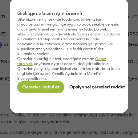
Gizliliğiniz bizim için önemli
/TL
STG/TL
BTC/TL
VANRY/TL
GAL/T
Sitemizden en iyi şekilde faydalanabilmeniz için,
amaçlarla sınırlı ve gizliliğe uygun olacak şekilde çerezler
aracılığıyla kişisel verileriniz işlenmektedir. Bu web
VE)
Synapse (SYN)
Waves (WAVES)
PSG (PS
sitesinin çalışması için gerekli olan çerezler zorunlu olarak
kullanılmakta olup, açık rıza vermeniz halinde
Ethereum (ETH)
deneyiminizi iyileştirmek, hizmetlerimizi geliştirmek ve
Vanar (VANRY)
Galatasaray (GA
kişiselleştirme yapabilmek için farklı çerez türleri
kullanılabilecektir.
Çerezlerle verdiğiniz izni, istediğiniz zaman
Çerez
TRX)
Bitcoin (BTC)
Ripple (XRP)
Solana (SOL)
tercihleri
sayfasını ziyaret ederek değiştirebilirsiniz.
Çerezler yoluyla işlenen kişisel verilerinize dair daha fazla
bilgi için Çerezlere Yönelik Aydınlatma Metni'ni
ONK)
inceleyebilirsiniz.
Ethereum (ETH)
Avalanche (AVAX)
Syna
Çerezleri kabul et
Opsiyonel çerezleri reddet
şımaz. Paribu, dijital varlıkların alım-satımı veya saklanmasıyla ilgi
r ve ani değer kayıpları yaşanabilir.
nuzu dikkatlice değerlendirin ve gerekli durumlarda hukuk, vergi v