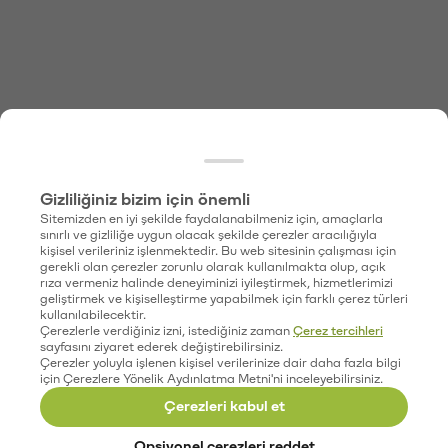
Gizliliğiniz bizim için önemli
Sitemizden en iyi şekilde faydalanabilmeniz için, amaçlarla
sınırlı ve gizliliğe uygun olacak şekilde çerezler aracılığıyla
kişisel verileriniz işlenmektedir. Bu web sitesinin çalışması için
gerekli olan çerezler zorunlu olarak kullanılmakta olup, açık
rıza vermeniz halinde deneyiminizi iyileştirmek, hizmetlerimizi
geliştirmek ve kişiselleştirme yapabilmek için farklı çerez türleri
kullanılabilecektir.
Çerezlerle verdiğiniz izni, istediğiniz zaman
Çerez tercihleri
sayfasını ziyaret ederek değiştirebilirsiniz.
Çerezler yoluyla işlenen kişisel verilerinize dair daha fazla bilgi
için Çerezlere Yönelik Aydınlatma Metni'ni inceleyebilirsiniz.
Çerezleri kabul et
Opsiyonel çerezleri reddet