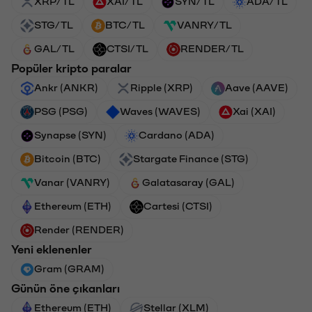
XRP/TL
XAI/TL
SYN/TL
ADA/TL
STG/TL
BTC/TL
VANRY/TL
GAL/TL
CTSI/TL
RENDER/TL
Popüler kripto paralar
Ankr (ANKR)
Ripple (XRP)
Aave (AAVE)
PSG (PSG)
Waves (WAVES)
Xai (XAI)
Synapse (SYN)
Cardano (ADA)
Bitcoin (BTC)
Stargate Finance (STG)
Vanar (VANRY)
Galatasaray (GAL)
Ethereum (ETH)
Cartesi (CTSI)
Render (RENDER)
Yeni eklenenler
Gram (GRAM)
Günün öne çıkanları
Ethereum (ETH)
Stellar (XLM)