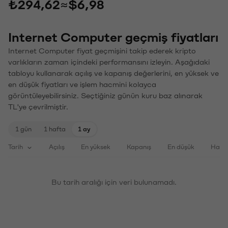
₺294,62
≈
$6,98
Internet Computer geçmiş fiyatları
Internet Computer fiyat geçmişini takip ederek kripto
varlıkların zaman içindeki performansını izleyin. Aşağıdaki
tabloyu kullanarak açılış ve kapanış değerlerini, en yüksek ve
en düşük fiyatları ve işlem hacmini kolayca
görüntüleyebilirsiniz. Seçtiğiniz günün kuru baz alınarak
TL'ye çevrilmiştir.
1 gün
1 hafta
1 ay
Tarih
Açılış
En yüksek
Kapanış
En düşük
Haci
Bu tarih aralığı için veri bulunamadı.