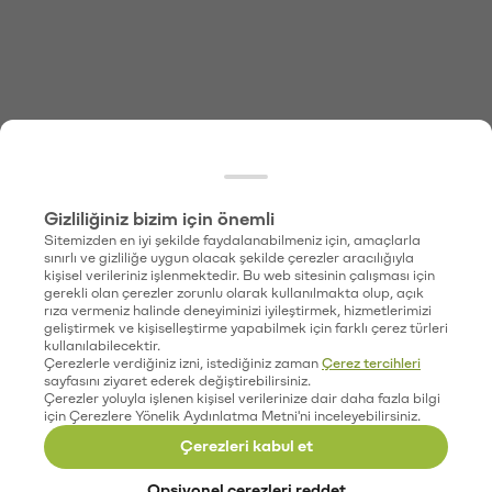
Gizliliğiniz bizim için önemli
Sitemizden en iyi şekilde faydalanabilmeniz için, amaçlarla
sınırlı ve gizliliğe uygun olacak şekilde çerezler aracılığıyla
kişisel verileriniz işlenmektedir. Bu web sitesinin çalışması için
gerekli olan çerezler zorunlu olarak kullanılmakta olup, açık
rıza vermeniz halinde deneyiminizi iyileştirmek, hizmetlerimizi
geliştirmek ve kişiselleştirme yapabilmek için farklı çerez türleri
kullanılabilecektir.
Çerezlerle verdiğiniz izni, istediğiniz zaman
Çerez tercihleri
sayfasını ziyaret ederek değiştirebilirsiniz.
Çerezler yoluyla işlenen kişisel verilerinize dair daha fazla bilgi
için Çerezlere Yönelik Aydınlatma Metni'ni inceleyebilirsiniz.
Çerezleri kabul et
Opsiyonel çerezleri reddet