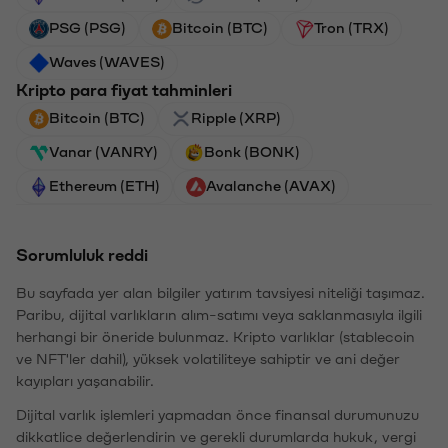
PSG (PSG)
Bitcoin (BTC)
Tron (TRX)
Waves (WAVES)
Kripto para fiyat tahminleri
Bitcoin (BTC)
Ripple (XRP)
Vanar (VANRY)
Bonk (BONK)
Ethereum (ETH)
Avalanche (AVAX)
Sorumluluk reddi
Bu sayfada yer alan bilgiler yatırım tavsiyesi niteliği taşımaz.
Paribu, dijital varlıkların alım-satımı veya saklanmasıyla ilgili
herhangi bir öneride bulunmaz. Kripto varlıklar (stablecoin
ve NFT'ler dahil), yüksek volatiliteye sahiptir ve ani değer
kayıpları yaşanabilir.
Dijital varlık işlemleri yapmadan önce finansal durumunuzu
dikkatlice değerlendirin ve gerekli durumlarda hukuk, vergi