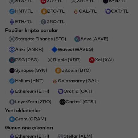
STG/TL
XAI/TL
XRP/TL
SYN/TL
HNT/TL
BTC/TL
GAL/TL
OXT/TL
ETH/TL
ZRO/TL
Popüler kripto paralar
Stargate Finance (STG)
Aave (AAVE)
Ankr (ANKR)
Waves (WAVES)
PSG (PSG)
Ripple (XRP)
Xai (XAI)
Synapse (SYN)
Bitcoin (BTC)
Helium (HNT)
Galatasaray (GAL)
Ethereum (ETH)
Orchid (OXT)
LayerZero (ZRO)
Cartesi (CTSI)
Yeni eklenenler
Gram (GRAM)
Günün öne çıkanları
Ethereum (ETH)
Stellar (XLM)