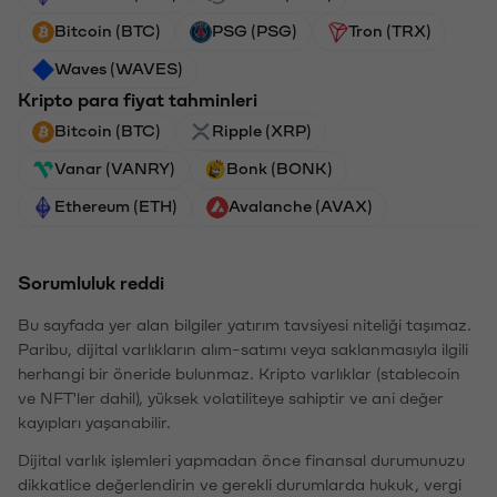
Bitcoin (BTC)
PSG (PSG)
Tron (TRX)
Waves (WAVES)
Kripto para fiyat tahminleri
Bitcoin (BTC)
Ripple (XRP)
Vanar (VANRY)
Bonk (BONK)
Ethereum (ETH)
Avalanche (AVAX)
Sorumluluk reddi
Bu sayfada yer alan bilgiler yatırım tavsiyesi niteliği taşımaz.
Paribu, dijital varlıkların alım-satımı veya saklanmasıyla ilgili
herhangi bir öneride bulunmaz. Kripto varlıklar (stablecoin
ve NFT'ler dahil), yüksek volatiliteye sahiptir ve ani değer
kayıpları yaşanabilir.
Dijital varlık işlemleri yapmadan önce finansal durumunuzu
dikkatlice değerlendirin ve gerekli durumlarda hukuk, vergi