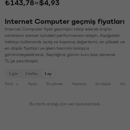
₺143,78
≈
$4,93
Internet Computer geçmiş fiyatları
Internet Computer fiyat geçmişini takip ederek kripto
varlıkların zaman içindeki performansını izleyin. Aşağıdaki
tabloyu kullanarak açılış ve kapanış değerlerini, en yüksek ve
en düşük fiyatları ve işlem hacmini kolayca
görüntüleyebilirsiniz. Seçtiğiniz günün kuru baz alınarak
TL'ye çevrilmiştir.
1 gün
1 hafta
1 ay
Tarih
Açılış
En yüksek
Kapanış
En düşük
Haci
Bu tarih aralığı için veri bulunamadı.