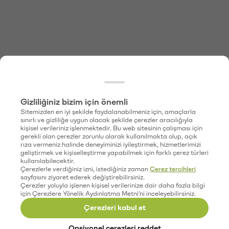
Gizliliğiniz bizim için önemli
Sitemizden en iyi şekilde faydalanabilmeniz için, amaçlarla
sınırlı ve gizliliğe uygun olacak şekilde çerezler aracılığıyla
kişisel verileriniz işlenmektedir. Bu web sitesinin çalışması için
gerekli olan çerezler zorunlu olarak kullanılmakta olup, açık
rıza vermeniz halinde deneyiminizi iyileştirmek, hizmetlerimizi
geliştirmek ve kişiselleştirme yapabilmek için farklı çerez türleri
kullanılabilecektir.
Çerezlerle verdiğiniz izni, istediğiniz zaman
Çerez tercihleri
sayfasını ziyaret ederek değiştirebilirsiniz.
Çerezler yoluyla işlenen kişisel verilerinize dair daha fazla bilgi
için Çerezlere Yönelik Aydınlatma Metni'ni inceleyebilirsiniz.
Çerezleri kabul et
Opsiyonel çerezleri reddet