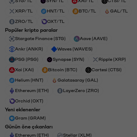
STG/TL
SYN/TL
XAI/TL
CTSI/TL
XRP/TL
HNT/TL
BTC/TL
GAL/TL
ZRO/TL
OXT/TL
Popüler kripto paralar
Stargate Finance (STG)
Aave (AAVE)
Ankr (ANKR)
Waves (WAVES)
PSG (PSG)
Synapse (SYN)
Ripple (XRP)
Xai (XAI)
Bitcoin (BTC)
Cartesi (CTSI)
Helium (HNT)
Galatasaray (GAL)
Ethereum (ETH)
LayerZero (ZRO)
Orchid (OXT)
Yeni eklenenler
Gram (GRAM)
Günün öne çıkanları
Ethereum (ETH)
Stellar (XLM)