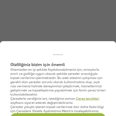
Gizliliğiniz bizim için önemli
Sitemizden en iyi şekilde faydalanabilmeniz için, amaçlarla
sınırlı ve gizliliğe uygun olacak şekilde çerezler aracılığıyla
kişisel verileriniz işlenmektedir. Bu web sitesinin çalışması için
gerekli olan çerezler zorunlu olarak kullanılmakta olup, açık
rıza vermeniz halinde deneyiminizi iyileştirmek, hizmetlerimizi
geliştirmek ve kişiselleştirme yapabilmek için farklı çerez türleri
kullanılabilecektir.
Çerezlerle verdiğiniz izni, istediğiniz zaman
Çerez tercihleri
sayfasını ziyaret ederek değiştirebilirsiniz.
Çerezler yoluyla işlenen kişisel verilerinize dair daha fazla bilgi
için Çerezlere Yönelik Aydınlatma Metni'ni inceleyebilirsiniz.