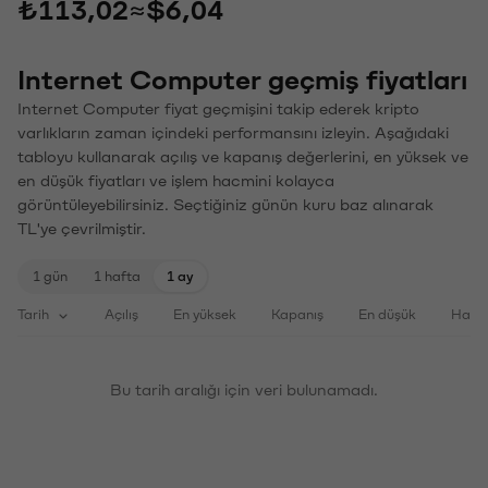
₺113,02
≈
$6,04
Internet Computer geçmiş fiyatları
Internet Computer fiyat geçmişini takip ederek kripto
varlıkların zaman içindeki performansını izleyin. Aşağıdaki
tabloyu kullanarak açılış ve kapanış değerlerini, en yüksek ve
en düşük fiyatları ve işlem hacmini kolayca
görüntüleyebilirsiniz. Seçtiğiniz günün kuru baz alınarak
TL'ye çevrilmiştir.
1 gün
1 hafta
1 ay
Tarih
Açılış
En yüksek
Kapanış
En düşük
Haci
Bu tarih aralığı için veri bulunamadı.