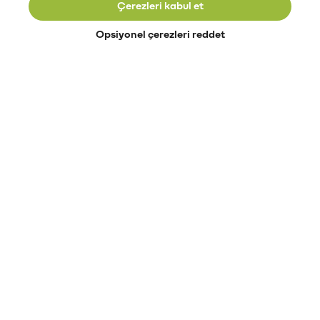
Çerezleri kabul et
Opsiyonel çerezleri reddet
Paribu’yu keşfet
Eğitimler
Etkinlikler
Açık pozisyonlar
Paribu sistem durumu
API dokümantasyonu
Paribu rehberi
Kripto varlık nasıl alınır?
Kripto varlık nedir?
Paribu para yatırma
Paribu para çekme