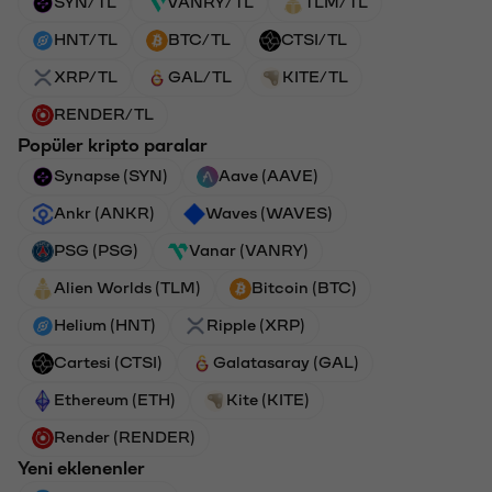
SYN/TL
VANRY/TL
TLM/TL
HNT/TL
BTC/TL
CTSI/TL
XRP/TL
GAL/TL
KITE/TL
RENDER/TL
Popüler kripto paralar
Synapse (SYN)
Aave (AAVE)
Ankr (ANKR)
Waves (WAVES)
PSG (PSG)
Vanar (VANRY)
Alien Worlds (TLM)
Bitcoin (BTC)
Helium (HNT)
Ripple (XRP)
Cartesi (CTSI)
Galatasaray (GAL)
Ethereum (ETH)
Kite (KITE)
Render (RENDER)
Yeni eklenenler