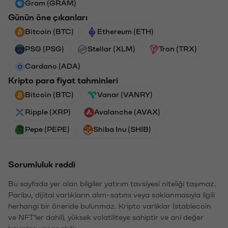
Gram (GRAM)
Günün öne çıkanları
Bitcoin (BTC)
Ethereum (ETH)
PSG (PSG)
Stellar (XLM)
Tron (TRX)
Cardano (ADA)
Kripto para fiyat tahminleri
Bitcoin (BTC)
Vanar (VANRY)
Ripple (XRP)
Avalanche (AVAX)
Pepe (PEPE)
Shiba Inu (SHIB)
Sorumluluk reddi
Bu sayfada yer alan bilgiler yatırım tavsiyesi niteliği taşımaz.
Paribu, dijital varlıkların alım-satımı veya saklanmasıyla ilgili
herhangi bir öneride bulunmaz. Kripto varlıklar (stablecoin
ve NFT'ler dahil), yüksek volatiliteye sahiptir ve ani değer