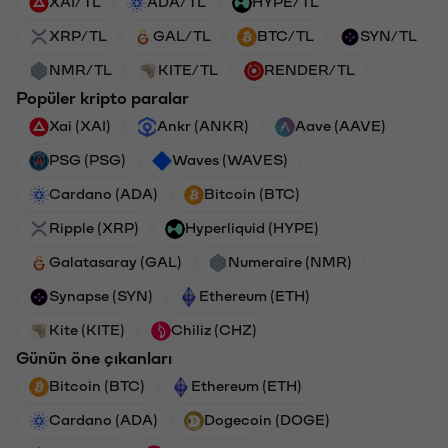
XAI/TL
ADA/TL
HYPE/TL
XRP/TL
GAL/TL
BTC/TL
SYN/TL
NMR/TL
KITE/TL
RENDER/TL
Popüler kripto paralar
Xai (XAI)
Ankr (ANKR)
Aave (AAVE)
PSG (PSG)
Waves (WAVES)
Cardano (ADA)
Bitcoin (BTC)
Ripple (XRP)
Hyperliquid (HYPE)
Galatasaray (GAL)
Numeraire (NMR)
Synapse (SYN)
Ethereum (ETH)
Kite (KITE)
Chiliz (CHZ)
Günün öne çıkanları
Bitcoin (BTC)
Ethereum (ETH)
Cardano (ADA)
Dogecoin (DOGE)