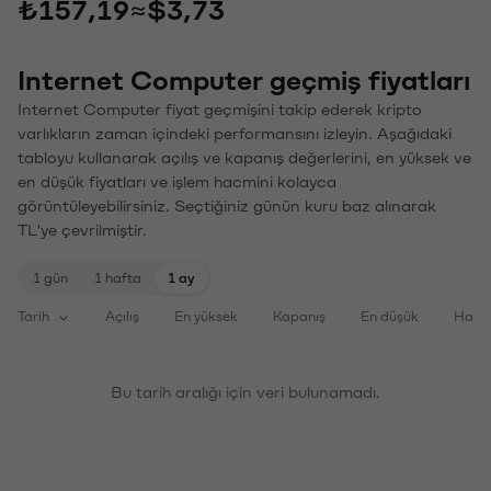
₺157,19
≈
$3,73
Internet Computer geçmiş fiyatları
Internet Computer fiyat geçmişini takip ederek kripto
varlıkların zaman içindeki performansını izleyin. Aşağıdaki
tabloyu kullanarak açılış ve kapanış değerlerini, en yüksek ve
en düşük fiyatları ve işlem hacmini kolayca
görüntüleyebilirsiniz. Seçtiğiniz günün kuru baz alınarak
TL'ye çevrilmiştir.
1 gün
1 hafta
1 ay
Tarih
Açılış
En yüksek
Kapanış
En düşük
Haci
Bu tarih aralığı için veri bulunamadı.