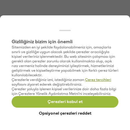
Gizliliğiniz bizim için önemli
Sitemizden en iyi şekilde faydalanabilmeniz için, amaçlarla
sınırlı ve gizliliğe uygun olacak şekilde çerezler aracılığıyla
kişisel verileriniz işlenmektedir. Bu web sitesinin çalışması için
gerekli olan çerezler zorunlu olarak kullanılmakta olup, açık
rıza vermeniz halinde deneyiminizi iyileştirmek, hizmetlerimizi
geliştirmek ve kişiselleştirme yapabilmek için farklı çerez türleri
kullanılabilecektir.
Çerezlerle verdiğiniz izni, istediğiniz zaman
Çerez tercihleri
sayfasını ziyaret ederek değiştirebilirsiniz.
Çerezler yoluyla işlenen kişisel verilerinize dair daha fazla bilgi
için Çerezlere Yönelik Aydınlatma Metni'ni inceleyebilirsiniz.
Çerezleri kabul et
Opsiyonel çerezleri reddet