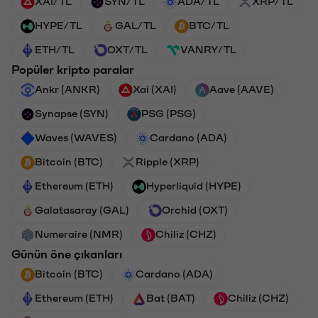
XAI/TL
SYN/TL
ADA/TL
XRP/TL
HYPE/TL
GAL/TL
BTC/TL
ETH/TL
OXT/TL
VANRY/TL
Popüler kripto paralar
Ankr (ANKR)
Xai (XAI)
Aave (AAVE)
Synapse (SYN)
PSG (PSG)
Waves (WAVES)
Cardano (ADA)
Bitcoin (BTC)
Ripple (XRP)
Ethereum (ETH)
Hyperliquid (HYPE)
Galatasaray (GAL)
Orchid (OXT)
Numeraire (NMR)
Chiliz (CHZ)
Günün öne çıkanları
Bitcoin (BTC)
Cardano (ADA)
Ethereum (ETH)
Bat (BAT)
Chiliz (CHZ)