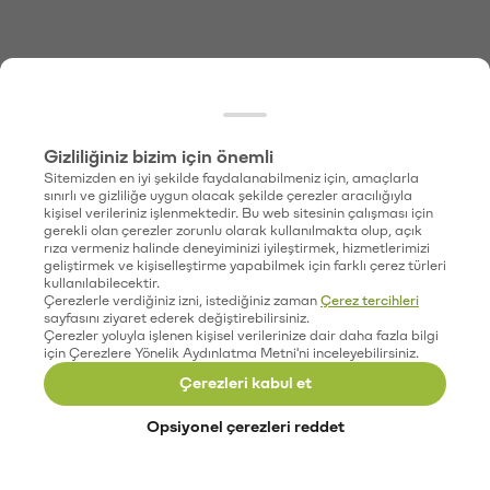
Gizliliğiniz bizim için önemli
Sitemizden en iyi şekilde faydalanabilmeniz için, amaçlarla
sınırlı ve gizliliğe uygun olacak şekilde çerezler aracılığıyla
kişisel verileriniz işlenmektedir. Bu web sitesinin çalışması için
gerekli olan çerezler zorunlu olarak kullanılmakta olup, açık
rıza vermeniz halinde deneyiminizi iyileştirmek, hizmetlerimizi
geliştirmek ve kişiselleştirme yapabilmek için farklı çerez türleri
kullanılabilecektir.
Çerezlerle verdiğiniz izni, istediğiniz zaman
Çerez tercihleri
sayfasını ziyaret ederek değiştirebilirsiniz.
Çerezler yoluyla işlenen kişisel verilerinize dair daha fazla bilgi
için Çerezlere Yönelik Aydınlatma Metni'ni inceleyebilirsiniz.
Çerezleri kabul et
Opsiyonel çerezleri reddet