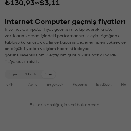
₺130,93
≈
$3,11
Internet Computer geçmiş fiyatları
Internet Computer fiyat geçmişini takip ederek kripto
varlıkların zaman içindeki performansını izleyin. Aşağıdaki
tabloyu kullanarak açılış ve kapanış değerlerini, en yüksek ve
en düşük fiyatları ve işlem hacmini kolayca
görüntüleyebilirsiniz. Seçtiğiniz günün kuru baz alınarak
TL'ye çevrilmiştir.
1 gün
1 hafta
1 ay
Tarih
Açılış
En yüksek
Kapanış
En düşük
Haci
Bu tarih aralığı için veri bulunamadı.