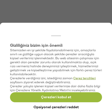
Gizliliğiniz bizim için önemli
Sitemizden en iyi şekilde faydalanabilmeniz için, amaçlarla
sınırlı ve gizliliğe uygun olacak şekilde çerezler aracılığıyla
kişisel verileriniz işlenmektedir. Bu web sitesinin çalışması için
gerekli olan çerezler zorunlu olarak kullanılmakta olup, açık
rıza vermeniz halinde deneyiminizi iyileştirmek, hizmetlerimizi
geliştirmek ve kişiselleştirme yapabilmek için farklı çerez türleri
kullanılabilecektir.
Çerezlerle verdiğiniz izni, istediğiniz zaman
Çerez tercihleri
sayfasını ziyaret ederek değiştirebilirsiniz.
Çerezler yoluyla işlenen kişisel verilerinize dair daha fazla bilgi
için Çerezlere Yönelik Aydınlatma Metni'ni inceleyebilirsiniz.
Çerezleri kabul et
Opsiyonel çerezleri reddet