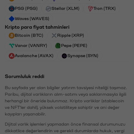
PSG (PSG)
Stellar (XLM)
Tron (TRX)
Waves (WAVES)
Kripto para fiyat tahminleri
Bitcoin (BTC)
Ripple (XRP)
Vanar (VANRY)
Pepe (PEPE)
Avalanche (AVAX)
Synapse (SYN)
Sorumluluk reddi
Bu sayfada yer alan bilgiler yatırım tavsiyesi niteliği taşımaz.
Paribu, dijital varlıkların alım-satımı veya saklanmasıyla ilgili
herhangi bir öneride bulunmaz. Kripto varlıklar (stablecoin
ve NFT'ler dahil), yüksek volatiliteye sahiptir ve ani değer
kayıpları yaşanabilir.
Dijital varlık işlemleri yapmadan önce finansal durumunuzu
dikkatlice değerlendirin ve gerekli durumlarda hukuk, vergi