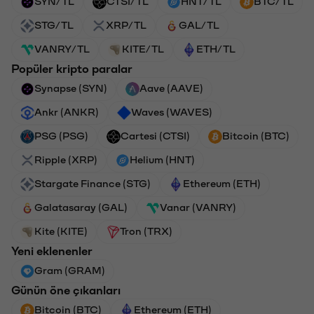
SYN/TL
CTSI/TL
HNT/TL
BTC/TL
STG/TL
XRP/TL
GAL/TL
VANRY/TL
KITE/TL
ETH/TL
Popüler kripto paralar
Synapse (SYN)
Aave (AAVE)
Ankr (ANKR)
Waves (WAVES)
PSG (PSG)
Cartesi (CTSI)
Bitcoin (BTC)
Ripple (XRP)
Helium (HNT)
Stargate Finance (STG)
Ethereum (ETH)
Galatasaray (GAL)
Vanar (VANRY)
Kite (KITE)
Tron (TRX)
Yeni eklenenler
Gram (GRAM)
Günün öne çıkanları
Bitcoin (BTC)
Ethereum (ETH)