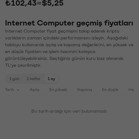
₺102,43
≈
$5,25
Internet Computer geçmiş fiyatları
Internet Computer fiyat geçmişini takip ederek kripto
varlıkların zaman içindeki performansını izleyin. Aşağıdaki
tabloyu kullanarak açılış ve kapanış değerlerini, en yüksek ve
en düşük fiyatları ve işlem hacmini kolayca
görüntüleyebilirsiniz. Seçtiğiniz günün kuru baz alınarak
TL'ye çevrilmiştir.
1 gün
1 hafta
1 ay
Tarih
Açılış
En yüksek
Kapanış
En düşük
Haci
Bu tarih aralığı için veri bulunamadı.