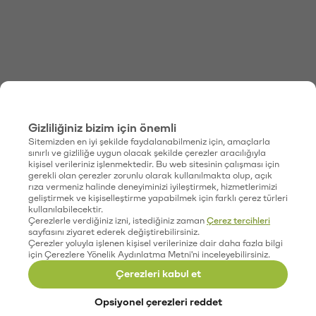
Gizliliğiniz bizim için önemli
Sitemizden en iyi şekilde faydalanabilmeniz için, amaçlarla
sınırlı ve gizliliğe uygun olacak şekilde çerezler aracılığıyla
kişisel verileriniz işlenmektedir. Bu web sitesinin çalışması için
gerekli olan çerezler zorunlu olarak kullanılmakta olup, açık
rıza vermeniz halinde deneyiminizi iyileştirmek, hizmetlerimizi
geliştirmek ve kişiselleştirme yapabilmek için farklı çerez türleri
kullanılabilecektir.
Çerezlerle verdiğiniz izni, istediğiniz zaman
Çerez tercihleri
sayfasını ziyaret ederek değiştirebilirsiniz.
Çerezler yoluyla işlenen kişisel verilerinize dair daha fazla bilgi
için Çerezlere Yönelik Aydınlatma Metni'ni inceleyebilirsiniz.
Çerezleri kabul et
Opsiyonel çerezleri reddet