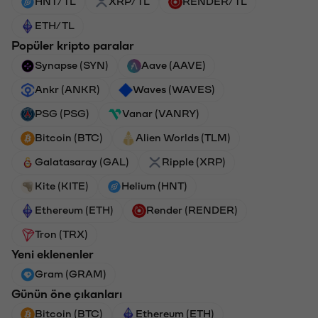
HNT/TL
XRP/TL
RENDER/TL
ETH/TL
Popüler kripto paralar
Synapse (SYN)
Aave (AAVE)
Ankr (ANKR)
Waves (WAVES)
PSG (PSG)
Vanar (VANRY)
Bitcoin (BTC)
Alien Worlds (TLM)
Galatasaray (GAL)
Ripple (XRP)
Kite (KITE)
Helium (HNT)
Ethereum (ETH)
Render (RENDER)
Tron (TRX)
Yeni eklenenler
Gram (GRAM)
Günün öne çıkanları
Bitcoin (BTC)
Ethereum (ETH)