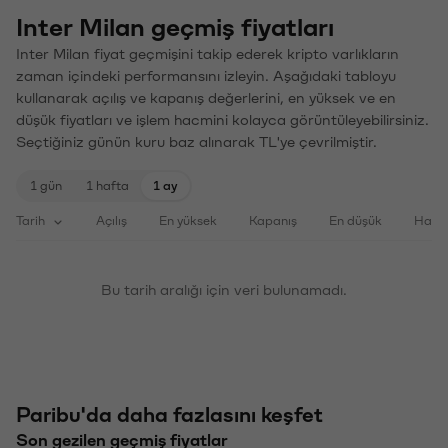
Inter Milan geçmiş fiyatları
Inter Milan fiyat geçmişini takip ederek kripto varlıkların
zaman içindeki performansını izleyin. Aşağıdaki tabloyu
kullanarak açılış ve kapanış değerlerini, en yüksek ve en
düşük fiyatları ve işlem hacmini kolayca görüntüleyebilirsiniz.
Seçtiğiniz günün kuru baz alınarak TL'ye çevrilmiştir.
1 gün
1 hafta
1 ay
Tarih
Açılış
En yüksek
Kapanış
En düşük
Haci
Bu tarih aralığı için veri bulunamadı.
Paribu'da daha fazlasını keşfet
Son gezilen geçmiş fiyatlar