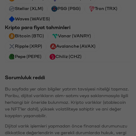
Stellar (XLM)
PSG (PSG)
Tron (TRX)
Waves (WAVES)
Kripto para fiyat tahminleri
Bitcoin (BTC)
Vanar (VANRY)
Ripple (XRP)
Avalanche (AVAX)
Pepe (PEPE)
Chiliz (CHZ)
Sorumluluk reddi
Bu sayfada yer alan bilgiler yatırım tavsiyesi niteliği taşımaz.
Paribu, dijital varlıkların alım-satımı veya saklanmasıyla ilgili
herhangi bir öneride bulunmaz. Kripto varlıklar (stablecoin
ve NFT'ler dahil), yüksek volatiliteye sahiptir ve ani değer
kayıpları yaşanabilir.
Dijital varlık işlemleri yapmadan önce finansal durumunuzu
dikkatlice değerlendirin ve gerekli durumlarda hukuk, vergi