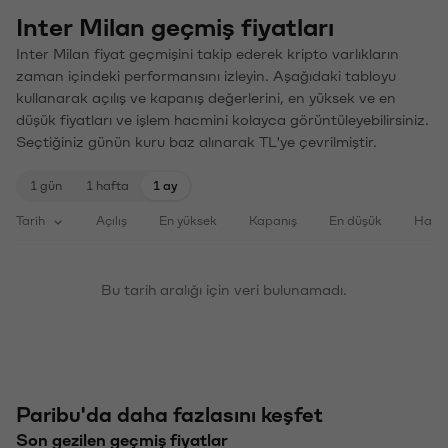
Inter Milan geçmiş fiyatları
Inter Milan fiyat geçmişini takip ederek kripto varlıkların
zaman içindeki performansını izleyin. Aşağıdaki tabloyu
kullanarak açılış ve kapanış değerlerini, en yüksek ve en
düşük fiyatları ve işlem hacmini kolayca görüntüleyebilirsiniz.
Seçtiğiniz günün kuru baz alınarak TL'ye çevrilmiştir.
1 gün
1 hafta
1 ay
Tarih
Açılış
En yüksek
Kapanış
En düşük
Haci
Bu tarih aralığı için veri bulunamadı.
Paribu'da daha fazlasını keşfet
Son gezilen geçmiş fiyatlar