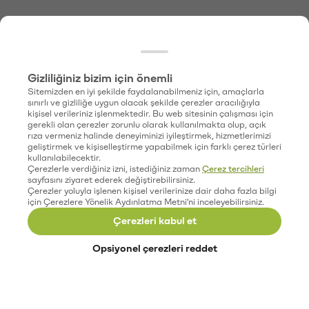
Gizliliğiniz bizim için önemli
Sitemizden en iyi şekilde faydalanabilmeniz için, amaçlarla
sınırlı ve gizliliğe uygun olacak şekilde çerezler aracılığıyla
kişisel verileriniz işlenmektedir. Bu web sitesinin çalışması için
gerekli olan çerezler zorunlu olarak kullanılmakta olup, açık
rıza vermeniz halinde deneyiminizi iyileştirmek, hizmetlerimizi
geliştirmek ve kişiselleştirme yapabilmek için farklı çerez türleri
kullanılabilecektir.
Çerezlerle verdiğiniz izni, istediğiniz zaman
Çerez tercihleri
sayfasını ziyaret ederek değiştirebilirsiniz.
Çerezler yoluyla işlenen kişisel verilerinize dair daha fazla bilgi
için Çerezlere Yönelik Aydınlatma Metni'ni inceleyebilirsiniz.
Çerezleri kabul et
Opsiyonel çerezleri reddet