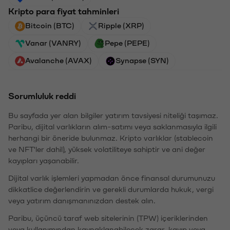
Kripto para fiyat tahminleri
Bitcoin (BTC)
Ripple (XRP)
Vanar (VANRY)
Pepe (PEPE)
Avalanche (AVAX)
Synapse (SYN)
Sorumluluk reddi
Bu sayfada yer alan bilgiler yatırım tavsiyesi niteliği taşımaz.
Paribu, dijital varlıkların alım-satımı veya saklanmasıyla ilgili
herhangi bir öneride bulunmaz. Kripto varlıklar (stablecoin
ve NFT'ler dahil), yüksek volatiliteye sahiptir ve ani değer
kayıpları yaşanabilir.
Dijital varlık işlemleri yapmadan önce finansal durumunuzu
dikkatlice değerlendirin ve gerekli durumlarda hukuk, vergi
veya yatırım danışmanınızdan destek alın.
Paribu, üçüncü taraf web sitelerinin (TPW) içeriklerinden
veya kullanımından kaynaklanabilecek zarar, kayıp veya