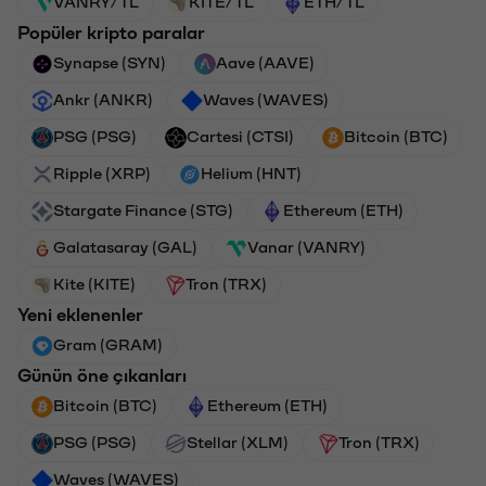
VANRY/TL
KITE/TL
ETH/TL
Popüler kripto paralar
Synapse (SYN)
Aave (AAVE)
Ankr (ANKR)
Waves (WAVES)
PSG (PSG)
Cartesi (CTSI)
Bitcoin (BTC)
Ripple (XRP)
Helium (HNT)
Stargate Finance (STG)
Ethereum (ETH)
Galatasaray (GAL)
Vanar (VANRY)
Kite (KITE)
Tron (TRX)
Yeni eklenenler
Gram (GRAM)
Günün öne çıkanları
Bitcoin (BTC)
Ethereum (ETH)
PSG (PSG)
Stellar (XLM)
Tron (TRX)
Waves (WAVES)