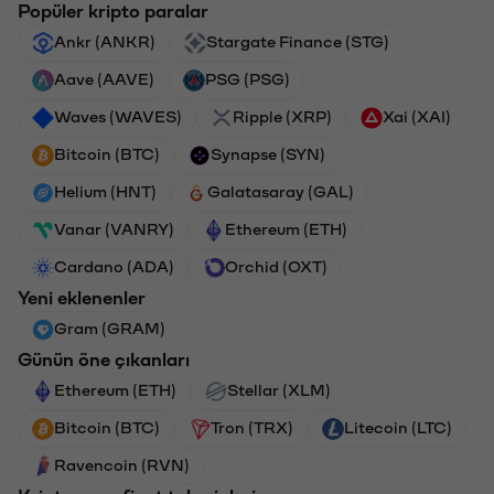
Popüler kripto paralar
Ankr (ANKR)
Stargate Finance (STG)
Aave (AAVE)
PSG (PSG)
Waves (WAVES)
Ripple (XRP)
Xai (XAI)
Bitcoin (BTC)
Synapse (SYN)
Helium (HNT)
Galatasaray (GAL)
Vanar (VANRY)
Ethereum (ETH)
Cardano (ADA)
Orchid (OXT)
Yeni eklenenler
Gram (GRAM)
Günün öne çıkanları
Ethereum (ETH)
Stellar (XLM)
Bitcoin (BTC)
Tron (TRX)
Litecoin (LTC)
Ravencoin (RVN)