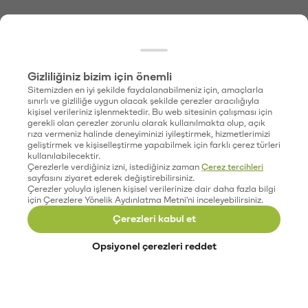
Gizliliğiniz bizim için önemli
Sitemizden en iyi şekilde faydalanabilmeniz için, amaçlarla
sınırlı ve gizliliğe uygun olacak şekilde çerezler aracılığıyla
kişisel verileriniz işlenmektedir. Bu web sitesinin çalışması için
gerekli olan çerezler zorunlu olarak kullanılmakta olup, açık
rıza vermeniz halinde deneyiminizi iyileştirmek, hizmetlerimizi
geliştirmek ve kişiselleştirme yapabilmek için farklı çerez türleri
kullanılabilecektir.
Çerezlerle verdiğiniz izni, istediğiniz zaman
Çerez tercihleri
sayfasını ziyaret ederek değiştirebilirsiniz.
Çerezler yoluyla işlenen kişisel verilerinize dair daha fazla bilgi
için Çerezlere Yönelik Aydınlatma Metni'ni inceleyebilirsiniz.
Çerezleri kabul et
Opsiyonel çerezleri reddet