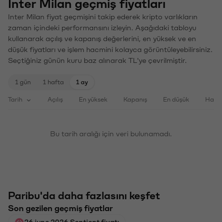
Inter Milan geçmiş fiyatları
Inter Milan fiyat geçmişini takip ederek kripto varlıkların
zaman içindeki performansını izleyin. Aşağıdaki tabloyu
kullanarak açılış ve kapanış değerlerini, en yüksek ve en
düşük fiyatları ve işlem hacmini kolayca görüntüleyebilirsiniz.
Seçtiğiniz günün kuru baz alınarak TL'ye çevrilmiştir.
1 gün
1 hafta
1 ay
Tarih
Açılış
En yüksek
Kapanış
En düşük
Haci
Bu tarih aralığı için veri bulunamadı.
Paribu'da daha fazlasını keşfet
Son gezilen geçmiş fiyatlar
26 june 2026 Sentient fiyatı