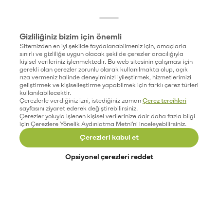
Gizliliğiniz bizim için önemli
Sitemizden en iyi şekilde faydalanabilmeniz için, amaçlarla
sınırlı ve gizliliğe uygun olacak şekilde çerezler aracılığıyla
kişisel verileriniz işlenmektedir. Bu web sitesinin çalışması için
gerekli olan çerezler zorunlu olarak kullanılmakta olup, açık
rıza vermeniz halinde deneyiminizi iyileştirmek, hizmetlerimizi
geliştirmek ve kişiselleştirme yapabilmek için farklı çerez türleri
kullanılabilecektir.
Çerezlerle verdiğiniz izni, istediğiniz zaman
Çerez tercihleri
sayfasını ziyaret ederek değiştirebilirsiniz.
Çerezler yoluyla işlenen kişisel verilerinize dair daha fazla bilgi
için Çerezlere Yönelik Aydınlatma Metni'ni inceleyebilirsiniz.
Çerezleri kabul et
Opsiyonel çerezleri reddet