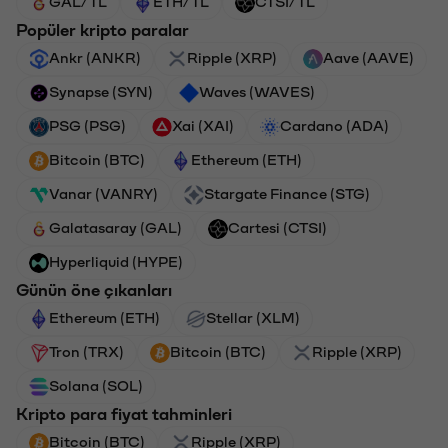
GAL/TL
ETH/TL
CTSI/TL
Popüler kripto paralar
Ankr (ANKR)
Ripple (XRP)
Aave (AAVE)
Synapse (SYN)
Waves (WAVES)
PSG (PSG)
Xai (XAI)
Cardano (ADA)
Bitcoin (BTC)
Ethereum (ETH)
Vanar (VANRY)
Stargate Finance (STG)
Galatasaray (GAL)
Cartesi (CTSI)
Hyperliquid (HYPE)
Günün öne çıkanları
Ethereum (ETH)
Stellar (XLM)
Tron (TRX)
Bitcoin (BTC)
Ripple (XRP)
Solana (SOL)
Kripto para fiyat tahminleri
Bitcoin (BTC)
Ripple (XRP)