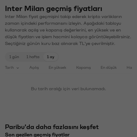
Inter Milan geçmiş fiyatları
Inter Milan fiyat geçmişini takip ederek kripto varlıkların
zaman içindeki performansını izleyin. Aşağıdaki tabloyu
kullanarak açılış ve kapanış değerlerini, en yüksek ve en
düşük fiyatları ve işlem hacmini kolayca görüntüleyebilirsiniz.
Seçtiğiniz günün kuru baz alınarak TL'ye çevrilmiştir.
1 gün
1 hafta
1 ay
Tarih
Açılış
En yüksek
Kapanış
En düşük
Haci
Bu tarih aralığı için veri bulunamadı.
Paribu'da daha fazlasını keşfet
Son gezilen geçmiş fiyatlar