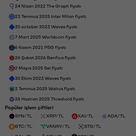
24 Nisan 2022 The Graph fiyatı
23 Temmuz 2025 Inter Milan fiyatı
30 october 2023 Waves fiyatı
7 Mart 2025 Worldcoin fiyatı
6 Kasım 2021 PSG fiyatı
26 Şubat 2026 Benfica fiyatı
2 Mayıs 2025 Sei fiyatı
30 Ekim 2023 Waves fiyatı
3 Temmuz 2025 Walrus fiyatı
26 Haziran 2025 Threshold fiyatı
Popüler işlem çiftleri
SYN/TL
XRP/TL
XAI/TL
ADA/TL
BTC/TL
VANRY/TL
STG/TL