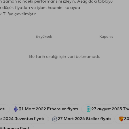
rın zaman içindeki performansını izleyin. Aşağıdaki tabloyu
n düşük fiyatları ve işlem hacmini kolayca
 TL'ye çevrilmiştir.
En yüksek
Kapanış
Bu tarih aralığı için veri bulunamadı.
atı
31 Mart 2022 Ethereum fiyatı
27 august 2025 The
 2024 Juventus fiyatı
27 Mart 2026 Stellar fiyatı
30
Ethereum fiyatı