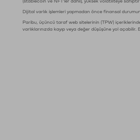
(stablecoin ve NFT'ler dahil), yüksek volatiliteye sahipti
Dijital varlık işlemleri yapmadan önce finansal durumu
Paribu, üçüncü taraf web sitelerinin (TPW) içeriklerin
varlıklarınızda kayıp veya değer düşüşüne yol açabilir. 