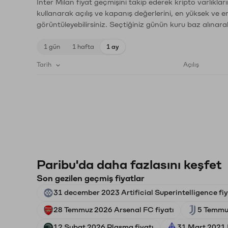
Inter Milan fiyat geçmişini takip ederek kripto varlıkla
kullanarak açılış ve kapanış değerlerini, en yüksek ve e
görüntüleyebilirsiniz. Seçtiğiniz günün kuru baz alınarak
1 gün
1 hafta
1 ay
Tarih
Açılış
Paribu'da daha fazlasını keşfet
Son gezilen geçmiş fiyatlar
31 december 2023 Artificial Superintelligence fiy
28 Temmuz 2026 Arsenal FC fiyatı
5 Temmuz
12 Şubat 2026 Plasma fiyatı
31 Mart 2021 