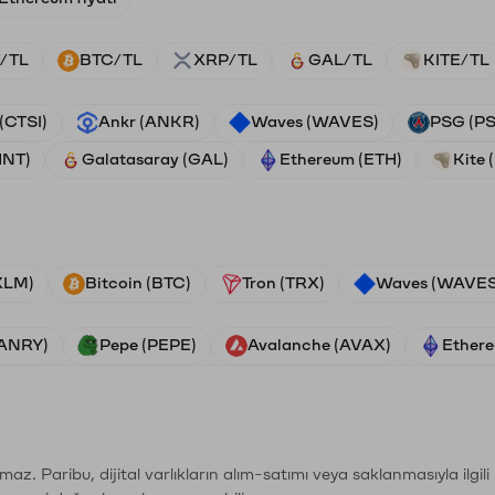
/TL
BTC/TL
XRP/TL
GAL/TL
KITE/TL
 (CTSI)
Ankr (ANKR)
Waves (WAVES)
PSG (P
HNT)
Galatasaray (GAL)
Ethereum (ETH)
Kite 
(XLM)
Bitcoin (BTC)
Tron (TRX)
Waves (WAVES
VANRY)
Pepe (PEPE)
Avalanche (AVAX)
Ethere
şımaz. Paribu, dijital varlıkların alım-satımı veya saklanmasıyla ilgi