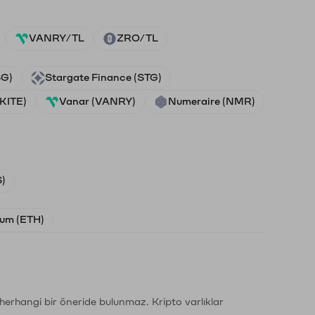
VANRY/TL
ZRO/TL
SG)
Stargate Finance (STG)
(KITE)
Vanar (VANRY)
Numeraire (NMR)
)
um (ETH)
li herhangi bir öneride bulunmaz. Kripto varlıklar