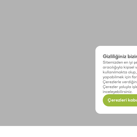
Gizliliğiniz biz
Sitemizden en iyi şe
aracılığıyla kişisel
kullanılmakta olup, 
yapabilmek için fark
Çerezlerle verdiğin
Çerezler yoluyla işl
inceleyebilirsiniz.
Çerezleri kabu