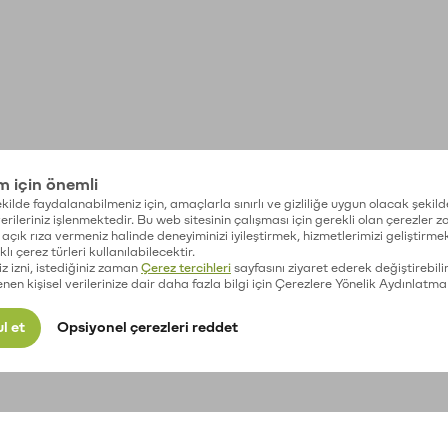
im için önemli
kilde faydalanabilmeniz için, amaçlarla sınırlı ve gizliliğe uygun olacak şekild
 verileriniz işlenmektedir. Bu web sitesinin çalışması için gerekli olan çerezler 
açık rıza vermeniz halinde deneyiminizi iyileştirmek, hizmetlerimizi geliştirmek
lı çerez türleri kullanılabilecektir.
iz izni, istediğiniz zaman
Çerez tercihleri
sayfasını ziyaret ederek değiştirebilir
enen kişisel verilerinize dair daha fazla bilgi için Çerezlere Yönelik Aydınlatma
l et
Opsiyonel çerezleri reddet