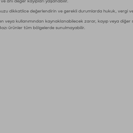
r ve ani değer kayıpları yaşanabilir.
nuzu dikkatlice değerlendirin ve gerekli durumlarda hukuk, vergi v
den veya kullanımından kaynaklanabilecek zarar, kayıp veya diğer 
Bazı ürünler tüm bölgelerde sunulmayabilir.