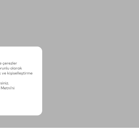
e çerezler
zorunlu olarak
 ve kişiselleştirme
siniz.
 Metni'ni