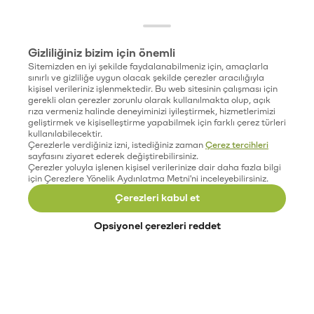
Gizliliğiniz bizim için önemli
Sitemizden en iyi şekilde faydalanabilmeniz için, amaçlarla
sınırlı ve gizliliğe uygun olacak şekilde çerezler aracılığıyla
kişisel verileriniz işlenmektedir. Bu web sitesinin çalışması için
gerekli olan çerezler zorunlu olarak kullanılmakta olup, açık
rıza vermeniz halinde deneyiminizi iyileştirmek, hizmetlerimizi
geliştirmek ve kişiselleştirme yapabilmek için farklı çerez türleri
kullanılabilecektir.
Çerezlerle verdiğiniz izni, istediğiniz zaman
Çerez tercihleri
sayfasını ziyaret ederek değiştirebilirsiniz.
Çerezler yoluyla işlenen kişisel verilerinize dair daha fazla bilgi
için Çerezlere Yönelik Aydınlatma Metni'ni inceleyebilirsiniz.
Çerezleri kabul et
Opsiyonel çerezleri reddet