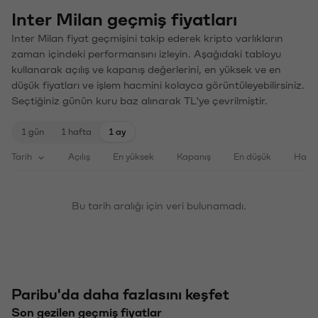
Inter Milan geçmiş fiyatları
Inter Milan fiyat geçmişini takip ederek kripto varlıkların
zaman içindeki performansını izleyin. Aşağıdaki tabloyu
kullanarak açılış ve kapanış değerlerini, en yüksek ve en
düşük fiyatları ve işlem hacmini kolayca görüntüleyebilirsiniz.
Seçtiğiniz günün kuru baz alınarak TL'ye çevrilmiştir.
1 gün
1 hafta
1 ay
Tarih
Açılış
En yüksek
Kapanış
En düşük
Haci
Bu tarih aralığı için veri bulunamadı.
Paribu'da daha fazlasını keşfet
Son gezilen geçmiş fiyatlar