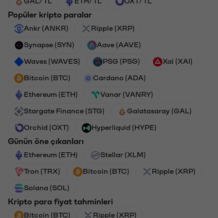
GAL/TL
ETH/TL
OXT/TL
Popüler kripto paralar
Ankr (ANKR)
Ripple (XRP)
Synapse (SYN)
Aave (AAVE)
Waves (WAVES)
PSG (PSG)
Xai (XAI)
Bitcoin (BTC)
Cardano (ADA)
Ethereum (ETH)
Vanar (VANRY)
Stargate Finance (STG)
Galatasaray (GAL)
Orchid (OXT)
Hyperliquid (HYPE)
Günün öne çıkanları
Ethereum (ETH)
Stellar (XLM)
Tron (TRX)
Bitcoin (BTC)
Ripple (XRP)
Solana (SOL)
Kripto para fiyat tahminleri
Bitcoin (BTC)
Ripple (XRP)