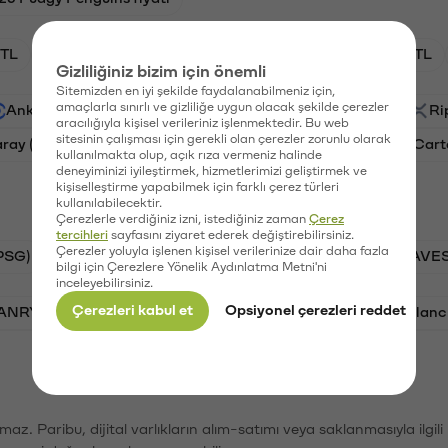
TL
HNT/TL
BTC/TL
GAL/TL
OXT/TL
Gizliliğiniz bizim için önemli
Sitemizden en iyi şekilde faydalanabilmeniz için,
amaçlarla sınırlı ve gizliliğe uygun olacak şekilde çerezler
Ankr (ANKR)
Waves (WAVES)
PSG (PSG)
Ri
aracılığıyla kişisel verileriniz işlenmektedir. Bu web
sitesinin çalışması için gerekli olan çerezler zorunlu olarak
aray (GAL)
Ethereum (ETH)
Orchid (OXT)
Cart
kullanılmakta olup, açık rıza vermeniz halinde
deneyiminizi iyileştirmek, hizmetlerimizi geliştirmek ve
kişiselleştirme yapabilmek için farklı çerez türleri
kullanılabilecektir.
Çerezlerle verdiğiniz izni, istediğiniz zaman
Çerez
tercihleri
sayfasını ziyaret ederek değiştirebilirsiniz.
Çerezler yoluyla işlenen kişisel verilerinize dair daha fazla
PSG)
Bitcoin (BTC)
Tron (TRX)
Waves (WAVES
bilgi için Çerezlere Yönelik Aydınlatma Metni'ni
inceleyebilirsiniz.
Çerezleri kabul et
Opsiyonel çerezleri reddet
VANRY)
Bonk (BONK)
Ethereum (ETH)
Avalanc
şımaz. Paribu, dijital varlıkların alım-satımı veya saklanmasıyla ilgi