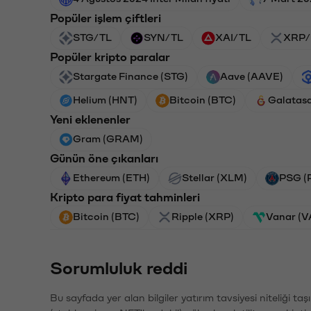
Popüler işlem çiftleri
STG/TL
SYN/TL
XAI/TL
XRP/
Popüler kripto paralar
Stargate Finance (STG)
Aave (AAVE)
Helium (HNT)
Bitcoin (BTC)
Galatas
Yeni eklenenler
Gram (GRAM)
Günün öne çıkanları
Ethereum (ETH)
Stellar (XLM)
PSG (
Kripto para fiyat tahminleri
Bitcoin (BTC)
Ripple (XRP)
Vanar (
Sorumluluk reddi
Bu sayfada yer alan bilgiler yatırım tavsiyesi niteliği ta