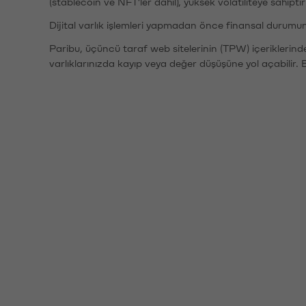
(stablecoin ve NFT'ler dahil), yüksek volatiliteye sahipti
Dijital varlık işlemleri yapmadan önce finansal durumu
Paribu, üçüncü taraf web sitelerinin (TPW) içeriklerin
varlıklarınızda kayıp veya değer düşüşüne yol açabilir. 