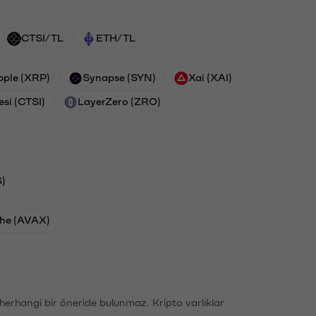
CTSI/TL
ETH/TL
pple (XRP)
Synapse (SYN)
Xai (XAI)
esi (CTSI)
LayerZero (ZRO)
)
he (AVAX)
li herhangi bir öneride bulunmaz. Kripto varlıklar