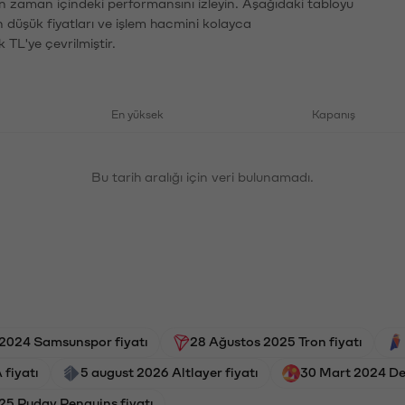
rın zaman içindeki performansını izleyin. Aşağıdaki tabloyu
n düşük fiyatları ve işlem hacmini kolayca
 TL'ye çevrilmiştir.
En yüksek
Kapanış
Bu tarih aralığı için veri bulunamadı.
 2024 Samsunspor fiyatı
28 Ağustos 2025 Tron fiyatı
fiyatı
5 august 2026 Altlayer fiyatı
30 Mart 2024 De
25 Pudgy Penguins fiyatı