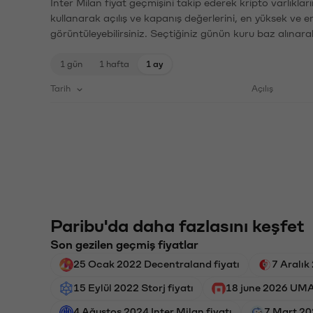
Inter Milan fiyat geçmişini takip ederek kripto varlıkla
kullanarak açılış ve kapanış değerlerini, en yüksek ve e
görüntüleyebilirsiniz. Seçtiğiniz günün kuru baz alınarak
1 gün
1 hafta
1 ay
Tarih
Açılış
Paribu'da daha fazlasını keşfet
Son gezilen geçmiş fiyatlar
25 Ocak 2022 Decentraland fiyatı
7 Aralık
15 Eylül 2022 Storj fiyatı
18 june 2026 UMA 
4 Ağustos 2024 Inter Milan fiyatı
7 Mart 20