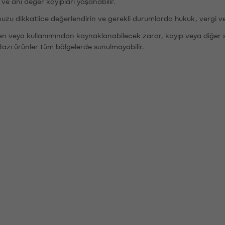
r ve ani değer kayıpları yaşanabilir.
nuzu dikkatlice değerlendirin ve gerekli durumlarda hukuk, vergi v
den veya kullanımından kaynaklanabilecek zarar, kayıp veya diğer 
Bazı ürünler tüm bölgelerde sunulmayabilir.