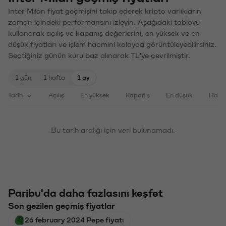
Inter Milan fiyat geçmişini takip ederek kripto varlıkların
zaman içindeki performansını izleyin. Aşağıdaki tabloyu
kullanarak açılış ve kapanış değerlerini, en yüksek ve en
düşük fiyatları ve işlem hacmini kolayca görüntüleyebilirsiniz.
Seçtiğiniz günün kuru baz alınarak TL'ye çevrilmiştir.
1 gün
1 hafta
1 ay
Tarih
Açılış
En yüksek
Kapanış
En düşük
Haci
Bu tarih aralığı için veri bulunamadı.
Paribu'da daha fazlasını keşfet
Son gezilen geçmiş fiyatlar
26 february 2024 Pepe fiyatı