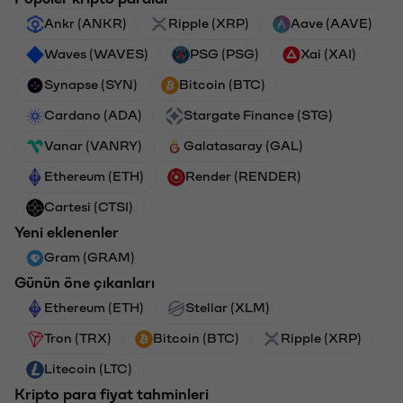
Ankr (ANKR)
Ripple (XRP)
Aave (AAVE)
Waves (WAVES)
PSG (PSG)
Xai (XAI)
Synapse (SYN)
Bitcoin (BTC)
Cardano (ADA)
Stargate Finance (STG)
Vanar (VANRY)
Galatasaray (GAL)
Ethereum (ETH)
Render (RENDER)
Cartesi (CTSI)
Yeni eklenenler
Gram (GRAM)
Günün öne çıkanları
Ethereum (ETH)
Stellar (XLM)
Tron (TRX)
Bitcoin (BTC)
Ripple (XRP)
Litecoin (LTC)
Kripto para fiyat tahminleri