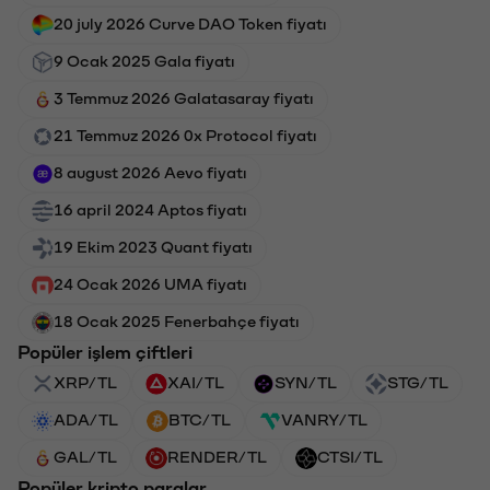
20 july 2026 Curve DAO Token fiyatı
9 Ocak 2025 Gala fiyatı
3 Temmuz 2026 Galatasaray fiyatı
21 Temmuz 2026 0x Protocol fiyatı
8 august 2026 Aevo fiyatı
16 april 2024 Aptos fiyatı
19 Ekim 2023 Quant fiyatı
24 Ocak 2026 UMA fiyatı
18 Ocak 2025 Fenerbahçe fiyatı
Popüler işlem çiftleri
XRP/TL
XAI/TL
SYN/TL
STG/TL
ADA/TL
BTC/TL
VANRY/TL
GAL/TL
RENDER/TL
CTSI/TL
Popüler kripto paralar