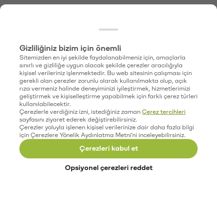
Gizliliğiniz bizim için önemli
Sitemizden en iyi şekilde faydalanabilmeniz için, amaçlarla
sınırlı ve gizliliğe uygun olacak şekilde çerezler aracılığıyla
kişisel verileriniz işlenmektedir. Bu web sitesinin çalışması için
gerekli olan çerezler zorunlu olarak kullanılmakta olup, açık
rıza vermeniz halinde deneyiminizi iyileştirmek, hizmetlerimizi
geliştirmek ve kişiselleştirme yapabilmek için farklı çerez türleri
kullanılabilecektir.
Çerezlerle verdiğiniz izni, istediğiniz zaman
Çerez tercihleri
sayfasını ziyaret ederek değiştirebilirsiniz.
Çerezler yoluyla işlenen kişisel verilerinize dair daha fazla bilgi
için Çerezlere Yönelik Aydınlatma Metni'ni inceleyebilirsiniz.
Çerezleri kabul et
Opsiyonel çerezleri reddet