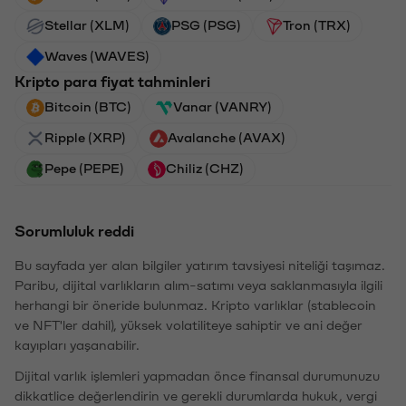
Stellar (XLM)
PSG (PSG)
Tron (TRX)
Waves (WAVES)
Kripto para fiyat tahminleri
Bitcoin (BTC)
Vanar (VANRY)
Ripple (XRP)
Avalanche (AVAX)
Pepe (PEPE)
Chiliz (CHZ)
Sorumluluk reddi
Bu sayfada yer alan bilgiler yatırım tavsiyesi niteliği taşımaz.
Paribu, dijital varlıkların alım-satımı veya saklanmasıyla ilgili
herhangi bir öneride bulunmaz. Kripto varlıklar (stablecoin
ve NFT'ler dahil), yüksek volatiliteye sahiptir ve ani değer
kayıpları yaşanabilir.
Dijital varlık işlemleri yapmadan önce finansal durumunuzu
dikkatlice değerlendirin ve gerekli durumlarda hukuk, vergi