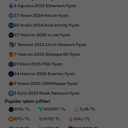
8 Ağustos 2019 Ethereum fiyatı
27 Nisan 2024 Helium fiyatı
20 Aralık 2024 Axie Infinity fiyatı
27 Haziran 2026 io.net fiyatı
7 Temmuz 2023 1inch Network fiyatı
7 Haziran 2023 Göztepe SK fiyatı
29 Ekim 2025 PSG fiyatı
24 Haziran 2026 Everton fiyatı
9 Kasım 2025 1000Pepper fiyatı
3 Eylül 2025 Mask Network fiyatı
Popüler işlem çiftleri
SYN/TL
VANRY/TL
TLM/TL
BTC/TL
KITE/TL
GAL/TL