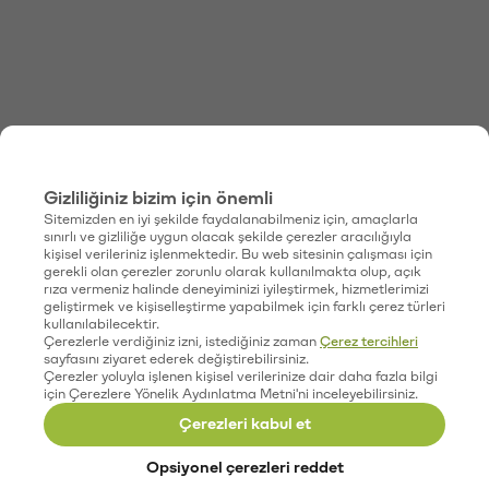
Gizliliğiniz bizim için önemli
Sitemizden en iyi şekilde faydalanabilmeniz için, amaçlarla
sınırlı ve gizliliğe uygun olacak şekilde çerezler aracılığıyla
kişisel verileriniz işlenmektedir. Bu web sitesinin çalışması için
gerekli olan çerezler zorunlu olarak kullanılmakta olup, açık
rıza vermeniz halinde deneyiminizi iyileştirmek, hizmetlerimizi
geliştirmek ve kişiselleştirme yapabilmek için farklı çerez türleri
kullanılabilecektir.
Çerezlerle verdiğiniz izni, istediğiniz zaman
Çerez tercihleri
sayfasını ziyaret ederek değiştirebilirsiniz.
Çerezler yoluyla işlenen kişisel verilerinize dair daha fazla bilgi
için Çerezlere Yönelik Aydınlatma Metni'ni inceleyebilirsiniz.
Çerezleri kabul et
Opsiyonel çerezleri reddet