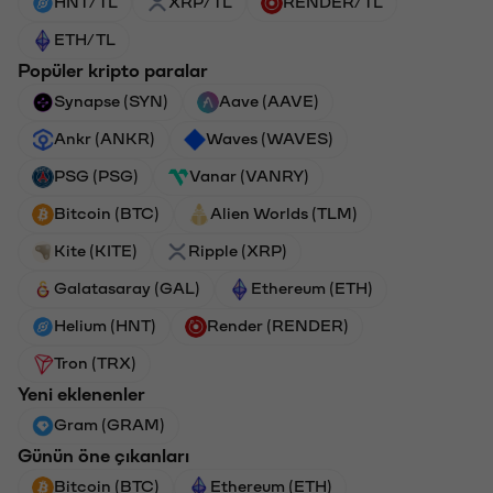
HNT/TL
XRP/TL
RENDER/TL
ETH/TL
Popüler kripto paralar
Synapse (SYN)
Aave (AAVE)
Ankr (ANKR)
Waves (WAVES)
PSG (PSG)
Vanar (VANRY)
Bitcoin (BTC)
Alien Worlds (TLM)
Kite (KITE)
Ripple (XRP)
Galatasaray (GAL)
Ethereum (ETH)
Helium (HNT)
Render (RENDER)
Tron (TRX)
Yeni eklenenler
Gram (GRAM)
Günün öne çıkanları
Bitcoin (BTC)
Ethereum (ETH)