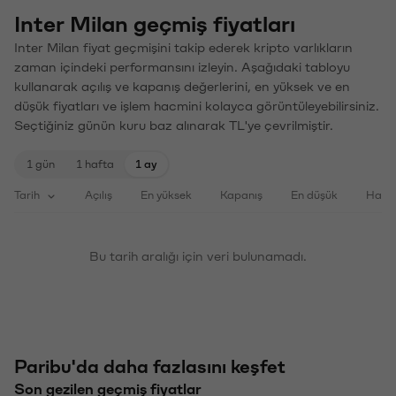
Inter Milan geçmiş fiyatları
Inter Milan fiyat geçmişini takip ederek kripto varlıkların
zaman içindeki performansını izleyin. Aşağıdaki tabloyu
kullanarak açılış ve kapanış değerlerini, en yüksek ve en
düşük fiyatları ve işlem hacmini kolayca görüntüleyebilirsiniz.
Seçtiğiniz günün kuru baz alınarak TL'ye çevrilmiştir.
1 gün
1 hafta
1 ay
Tarih
Açılış
En yüksek
Kapanış
En düşük
Haci
Bu tarih aralığı için veri bulunamadı.
Paribu'da daha fazlasını keşfet
Son gezilen geçmiş fiyatlar