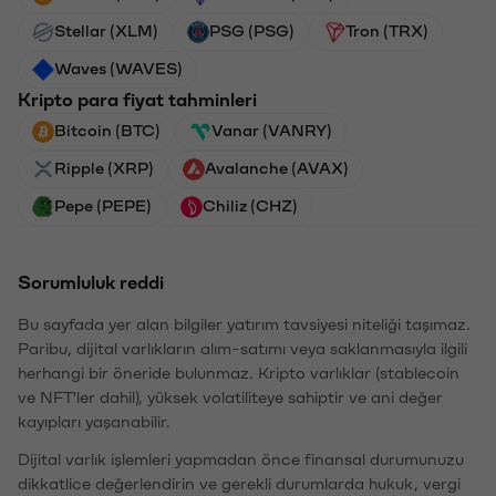
Stellar (XLM)
PSG (PSG)
Tron (TRX)
Waves (WAVES)
Kripto para fiyat tahminleri
Bitcoin (BTC)
Vanar (VANRY)
Ripple (XRP)
Avalanche (AVAX)
Pepe (PEPE)
Chiliz (CHZ)
Sorumluluk reddi
Bu sayfada yer alan bilgiler yatırım tavsiyesi niteliği taşımaz.
Paribu, dijital varlıkların alım-satımı veya saklanmasıyla ilgili
herhangi bir öneride bulunmaz. Kripto varlıklar (stablecoin
ve NFT'ler dahil), yüksek volatiliteye sahiptir ve ani değer
kayıpları yaşanabilir.
Dijital varlık işlemleri yapmadan önce finansal durumunuzu
dikkatlice değerlendirin ve gerekli durumlarda hukuk, vergi