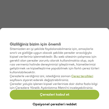
Gizliliğiniz bizim için önemli
Sitemizden en iyi şekilde faydalanabilmeniz için, amaçlarla
sınırlı ve gizliliğe uygun olacak şekilde çerezler aracılığıyla
kişisel verileriniz işlenmektedir. Bu web sitesinin çalışması için
gerekli olan çerezler zorunlu olarak kullanılmakta olup, açık
rıza vermeniz halinde deneyiminizi iyileştirmek, hizmetlerimizi
geliştirmek ve kişiselleştirme yapabilmek için farklı çerez türleri
kullanılabilecektir.
Çerezlerle verdiğiniz izni, istediğiniz zaman
Çerez tercihleri
sayfasını ziyaret ederek değiştirebilirsiniz.
Çerezler yoluyla işlenen kişisel verilerinize dair daha fazla bilgi
için Çerezlere Yönelik Aydınlatma Metni'ni inceleyebilirsiniz.
Çerezleri kabul et
Opsiyonel çerezleri reddet