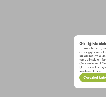
Gizliliğiniz biz
Sitemizden en iyi şe
aracılığıyla kişisel
kullanılmakta olup, 
yapabilmek için fark
Çerezlerle verdiğin
Çerezler yoluyla işl
inceleyebilirsiniz.
Çerezleri kabu