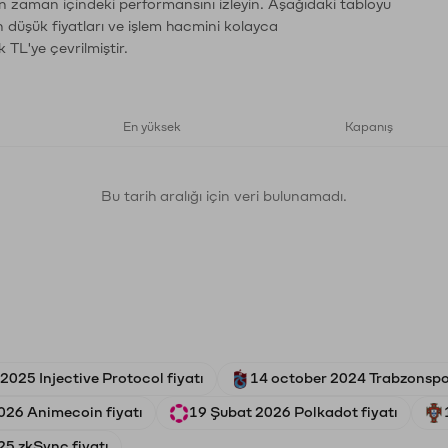
rın zaman içindeki performansını izleyin. Aşağıdaki tabloyu
n düşük fiyatları ve işlem hacmini kolayca
 TL'ye çevrilmiştir.
En yüksek
Kapanış
Bu tarih aralığı için veri bulunamadı.
2025 Injective Protocol fiyatı
14 october 2024 Trabzonspor
026 Animecoin fiyatı
19 Şubat 2026 Polkadot fiyatı
25 zkSync fiyatı