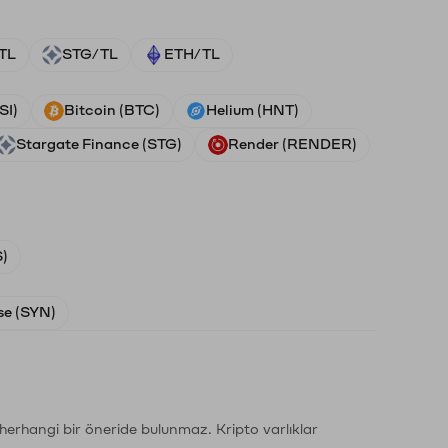
TL
STG/TL
ETH/TL
SI)
Bitcoin (BTC)
Helium (HNT)
Stargate Finance (STG)
Render (RENDER)
)
e (SYN)
li herhangi bir öneride bulunmaz. Kripto varlıklar