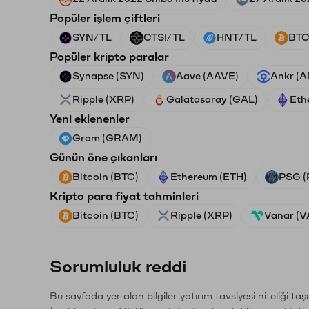
Popüler işlem çiftleri
SYN/TL
CTSI/TL
HNT/TL
BTC
Popüler kripto paralar
Synapse (SYN)
Aave (AAVE)
Ankr (
Ripple (XRP)
Galatasaray (GAL)
Eth
Yeni eklenenler
Gram (GRAM)
Günün öne çıkanları
Bitcoin (BTC)
Ethereum (ETH)
PSG (
Kripto para fiyat tahminleri
Bitcoin (BTC)
Ripple (XRP)
Vanar (
Sorumluluk reddi
Bu sayfada yer alan bilgiler yatırım tavsiyesi niteliği ta