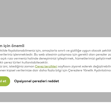
im için önemli
kilde faydalanabilmeniz için, amaçlarla sınırlı ve gizliliğe uygun olacak şekild
 verileriniz işlenmektedir. Bu web sitesinin çalışması için gerekli olan çerezler 
açık rıza vermeniz halinde deneyiminizi iyileştirmek, hizmetlerimizi geliştirmek
lı çerez türleri kullanılabilecektir.
iz izni, istediğiniz zaman
Çerez tercihleri
sayfasını ziyaret ederek değiştirebilir
enen kişisel verilerinize dair daha fazla bilgi için Çerezlere Yönelik Aydınlatma
l et
Opsiyonel çerezleri reddet