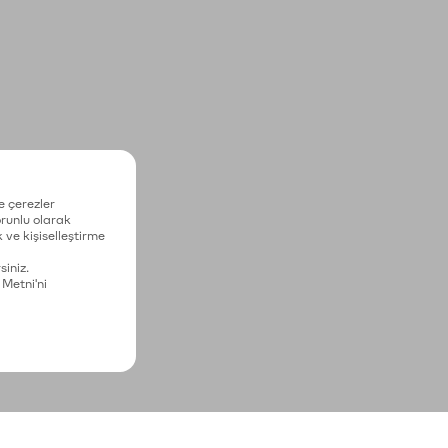
e çerezler
zorunlu olarak
 ve kişiselleştirme
siniz.
 Metni'ni