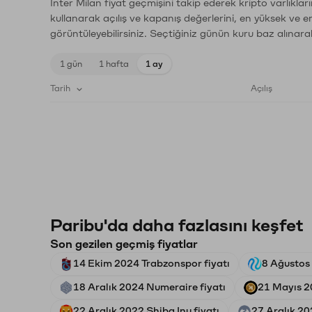
Inter Milan fiyat geçmişini takip ederek kripto varlıkla
kullanarak açılış ve kapanış değerlerini, en yüksek ve e
görüntüleyebilirsiniz. Seçtiğiniz günün kuru baz alınarak
1 gün
1 hafta
1 ay
Tarih
Açılış
Paribu'da daha fazlasını keşfet
Son gezilen geçmiş fiyatlar
14 Ekim 2024 Trabzonspor fiyatı
8 Ağustos 
18 Aralık 2024 Numeraire fiyatı
21 Mayıs 2
22 Aralık 2022 Shiba Inu fiyatı
27 Aralık 20