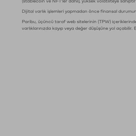
(stablecoin ve NFT'ler dahil), yüksek volatiliteye sahipti
Dijital varlık işlemleri yapmadan önce finansal durumu
Paribu, üçüncü taraf web sitelerinin (TPW) içeriklerin
varlıklarınızda kayıp veya değer düşüşüne yol açabilir. 