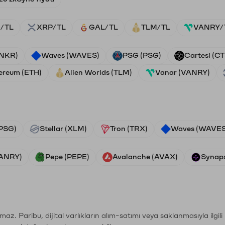
/TL
XRP/TL
GAL/TL
TLM/TL
VANRY/
ANKR)
Waves (WAVES)
PSG (PSG)
Cartesi (CT
ereum (ETH)
Alien Worlds (TLM)
Vanar (VANRY)
PSG)
Stellar (XLM)
Tron (TRX)
Waves (WAVES
VANRY)
Pepe (PEPE)
Avalanche (AVAX)
Synaps
şımaz. Paribu, dijital varlıkların alım-satımı veya saklanmasıyla ilgi