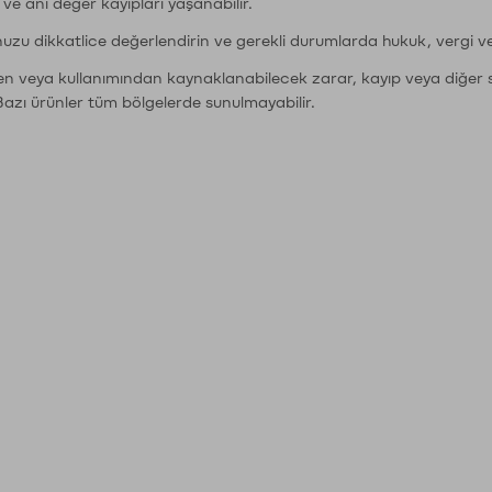
r ve ani değer kayıpları yaşanabilir.
nuzu dikkatlice değerlendirin ve gerekli durumlarda hukuk, vergi v
den veya kullanımından kaynaklanabilecek zarar, kayıp veya diğer 
Bazı ürünler tüm bölgelerde sunulmayabilir.