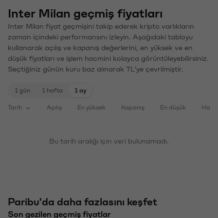
Inter Milan geçmiş fiyatları
Inter Milan fiyat geçmişini takip ederek kripto varlıkların
zaman içindeki performansını izleyin. Aşağıdaki tabloyu
kullanarak açılış ve kapanış değerlerini, en yüksek ve en
düşük fiyatları ve işlem hacmini kolayca görüntüleyebilirsiniz.
Seçtiğiniz günün kuru baz alınarak TL'ye çevrilmiştir.
1 gün
1 hafta
1 ay
Tarih
Açılış
En yüksek
Kapanış
En düşük
Haci
Bu tarih aralığı için veri bulunamadı.
Paribu'da daha fazlasını keşfet
Son gezilen geçmiş fiyatlar