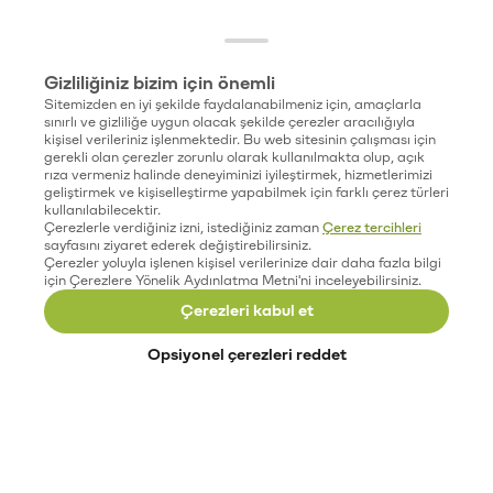
Gizliliğiniz bizim için önemli
Sitemizden en iyi şekilde faydalanabilmeniz için, amaçlarla
sınırlı ve gizliliğe uygun olacak şekilde çerezler aracılığıyla
kişisel verileriniz işlenmektedir. Bu web sitesinin çalışması için
gerekli olan çerezler zorunlu olarak kullanılmakta olup, açık
rıza vermeniz halinde deneyiminizi iyileştirmek, hizmetlerimizi
geliştirmek ve kişiselleştirme yapabilmek için farklı çerez türleri
kullanılabilecektir.
Çerezlerle verdiğiniz izni, istediğiniz zaman
Çerez tercihleri
sayfasını ziyaret ederek değiştirebilirsiniz.
Çerezler yoluyla işlenen kişisel verilerinize dair daha fazla bilgi
için Çerezlere Yönelik Aydınlatma Metni'ni inceleyebilirsiniz.
Çerezleri kabul et
Opsiyonel çerezleri reddet