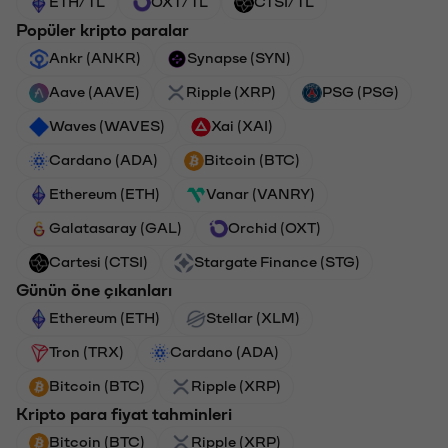
ETH/TL
OXT/TL
CTSI/TL
Popüler kripto paralar
Ankr (ANKR)
Synapse (SYN)
Aave (AAVE)
Ripple (XRP)
PSG (PSG)
Waves (WAVES)
Xai (XAI)
Cardano (ADA)
Bitcoin (BTC)
Ethereum (ETH)
Vanar (VANRY)
Galatasaray (GAL)
Orchid (OXT)
Cartesi (CTSI)
Stargate Finance (STG)
Günün öne çıkanları
Ethereum (ETH)
Stellar (XLM)
Tron (TRX)
Cardano (ADA)
Bitcoin (BTC)
Ripple (XRP)
Kripto para fiyat tahminleri
Bitcoin (BTC)
Ripple (XRP)