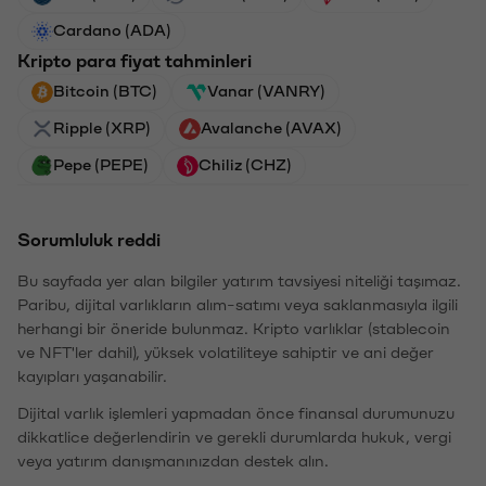
Cardano (ADA)
Kripto para fiyat tahminleri
Bitcoin (BTC)
Vanar (VANRY)
Ripple (XRP)
Avalanche (AVAX)
Pepe (PEPE)
Chiliz (CHZ)
Sorumluluk reddi
Bu sayfada yer alan bilgiler yatırım tavsiyesi niteliği taşımaz.
Paribu, dijital varlıkların alım-satımı veya saklanmasıyla ilgili
herhangi bir öneride bulunmaz. Kripto varlıklar (stablecoin
ve NFT'ler dahil), yüksek volatiliteye sahiptir ve ani değer
kayıpları yaşanabilir.
Dijital varlık işlemleri yapmadan önce finansal durumunuzu
dikkatlice değerlendirin ve gerekli durumlarda hukuk, vergi
veya yatırım danışmanınızdan destek alın.