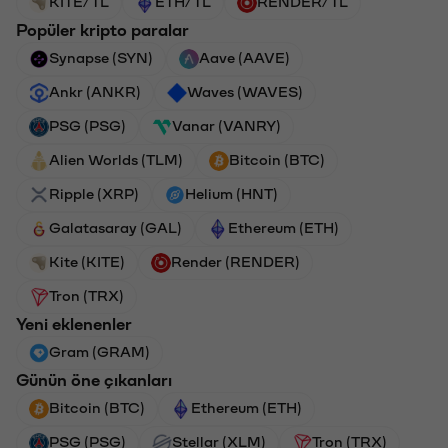
KITE/TL
ETH/TL
RENDER/TL
Popüler kripto paralar
Synapse (SYN)
Aave (AAVE)
Ankr (ANKR)
Waves (WAVES)
PSG (PSG)
Vanar (VANRY)
Alien Worlds (TLM)
Bitcoin (BTC)
Ripple (XRP)
Helium (HNT)
Galatasaray (GAL)
Ethereum (ETH)
Kite (KITE)
Render (RENDER)
Tron (TRX)
Yeni eklenenler
Gram (GRAM)
Günün öne çıkanları
Bitcoin (BTC)
Ethereum (ETH)
PSG (PSG)
Stellar (XLM)
Tron (TRX)