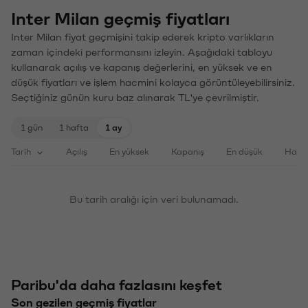
Inter Milan geçmiş fiyatları
Inter Milan fiyat geçmişini takip ederek kripto varlıkların
zaman içindeki performansını izleyin. Aşağıdaki tabloyu
kullanarak açılış ve kapanış değerlerini, en yüksek ve en
düşük fiyatları ve işlem hacmini kolayca görüntüleyebilirsiniz.
Seçtiğiniz günün kuru baz alınarak TL'ye çevrilmiştir.
1 gün
1 hafta
1 ay
Tarih
Açılış
En yüksek
Kapanış
En düşük
Haci
Bu tarih aralığı için veri bulunamadı.
Paribu'da daha fazlasını keşfet
Son gezilen geçmiş fiyatlar