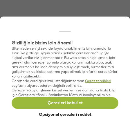
Gizliliğiniz bizim için önemli
Sitemizden en iyi şekilde faydalanabilmeniz için, amaçlarla
sınırlı ve gizliliğe uygun olacak şekilde çerezler aracılığıyla
kişisel verileriniz işlenmektedir. Bu web sitesinin çalışması için
gerekli olan çerezler zorunlu olarak kullanılmakta olup, açık
rıza vermeniz halinde deneyiminizi iyileştirmek, hizmetlerimizi
geliştirmek ve kişiselleştirme yapabilmek için farklı çerez türleri
kullanılabilecektir.
Çerezlerle verdiğiniz izni, istediğiniz zaman
Çerez tercihleri
sayfasını ziyaret ederek değiştirebilirsiniz.
Çerezler yoluyla işlenen kişisel verilerinize dair daha fazla bilgi
için Çerezlere Yönelik Aydınlatma Metni'ni inceleyebilirsiniz.
Çerezleri kabul et
Opsiyonel çerezleri reddet