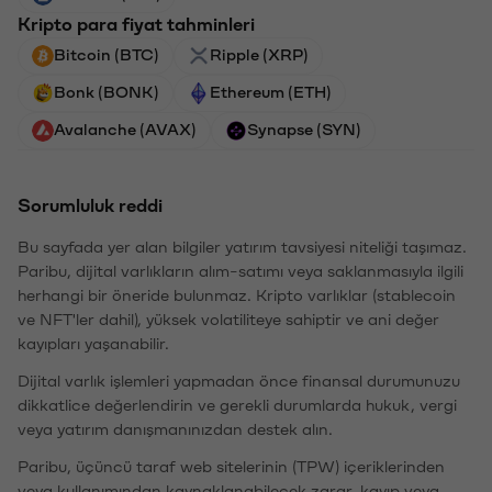
Kripto para fiyat tahminleri
Bitcoin (BTC)
Ripple (XRP)
Bonk (BONK)
Ethereum (ETH)
Avalanche (AVAX)
Synapse (SYN)
Sorumluluk reddi
Bu sayfada yer alan bilgiler yatırım tavsiyesi niteliği taşımaz.
Paribu, dijital varlıkların alım-satımı veya saklanmasıyla ilgili
herhangi bir öneride bulunmaz. Kripto varlıklar (stablecoin
ve NFT'ler dahil), yüksek volatiliteye sahiptir ve ani değer
kayıpları yaşanabilir.
Dijital varlık işlemleri yapmadan önce finansal durumunuzu
dikkatlice değerlendirin ve gerekli durumlarda hukuk, vergi
veya yatırım danışmanınızdan destek alın.
Paribu, üçüncü taraf web sitelerinin (TPW) içeriklerinden
veya kullanımından kaynaklanabilecek zarar, kayıp veya