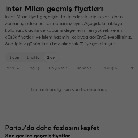
Inter Milan geçmiş fiyatları
Inter Milan fiyat geçmişini takip ederek kripto varlıkların
zaman içindeki performansını izleyin. Aşağıdaki tabloyu
kullanarak açılış ve kapanış değerlerini, en yüksek ve en
düşük fiyatları ve işlem hacmini kolayca görüntüleyebilirsiniz.
Seçtiğiniz günün kuru baz alınarak TL'ye çevrilmiştir.
1 gün
1 hafta
1 ay
Tarih
Açılış
En yüksek
Kapanış
En düşük
Haci
Bu tarih aralığı için veri bulunamadı.
Paribu'da daha fazlasını keşfet
Son gezilen geçmiş fiyatlar