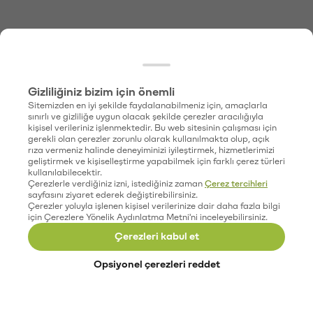
Gizliliğiniz bizim için önemli
Sitemizden en iyi şekilde faydalanabilmeniz için, amaçlarla
sınırlı ve gizliliğe uygun olacak şekilde çerezler aracılığıyla
kişisel verileriniz işlenmektedir. Bu web sitesinin çalışması için
gerekli olan çerezler zorunlu olarak kullanılmakta olup, açık
rıza vermeniz halinde deneyiminizi iyileştirmek, hizmetlerimizi
geliştirmek ve kişiselleştirme yapabilmek için farklı çerez türleri
kullanılabilecektir.
Çerezlerle verdiğiniz izni, istediğiniz zaman
Çerez tercihleri
sayfasını ziyaret ederek değiştirebilirsiniz.
Çerezler yoluyla işlenen kişisel verilerinize dair daha fazla bilgi
için Çerezlere Yönelik Aydınlatma Metni'ni inceleyebilirsiniz.
Çerezleri kabul et
Opsiyonel çerezleri reddet