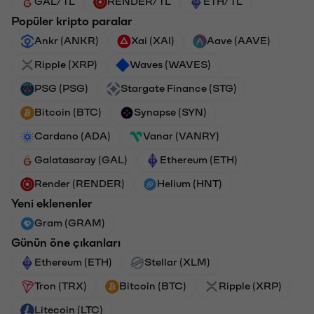
GAL/TL
RENDER/TL
ETH/TL
Popüler kripto paralar
Ankr (ANKR)
Xai (XAI)
Aave (AAVE)
Ripple (XRP)
Waves (WAVES)
PSG (PSG)
Stargate Finance (STG)
Bitcoin (BTC)
Synapse (SYN)
Cardano (ADA)
Vanar (VANRY)
Galatasaray (GAL)
Ethereum (ETH)
Render (RENDER)
Helium (HNT)
Yeni eklenenler
Gram (GRAM)
Günün öne çıkanları
Ethereum (ETH)
Stellar (XLM)
Tron (TRX)
Bitcoin (BTC)
Ripple (XRP)
Litecoin (LTC)