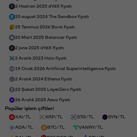
2 Haziran 2025 dYdX fiyatı
20 august 2024 The Sandbox fiyatı
25 Temmuz 2026 Bonk fiyatı
20 Mart 2025 Balancer fiyatı
2 june 2025 dYdX fiyatı
2 Aralık 2023 Holo fiyatı
19 Ocak 2026 Artificial Superintelligence fiyatı
2 Aralık 2024 Ethena fiyatı
22 Şubat 2025 LayerZero fiyatı
26 Aralık 2025 Aevo fiyatı
Popüler işlem çiftleri
XAI/TL
XRP/TL
STG/TL
SYN/TL
ADA/TL
BTC/TL
VANRY/TL