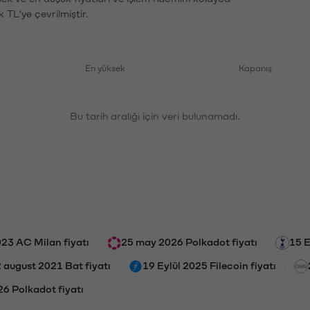
 TL'ye çevrilmiştir.
En yüksek
Kapanış
Bu tarih aralığı için veri bulunamadı.
23 AC Milan fiyatı
25 may 2026 Polkadot fiyatı
15 E
 august 2021 Bat fiyatı
19 Eylül 2025 Filecoin fiyatı
6 Polkadot fiyatı