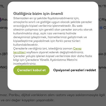
TL
HNT/TL
BTC/TL
GAL/TL
VANRY/T
Gizliliğiniz bizim için önemli
Sitemizden en iyi şekilde faydalanabilmeniz için,
Aave (AAVE)
PSG (PSG)
Waves (WAVES)
Ri
amaçlarla sınırlı ve gizliliğe uygun olacak şekilde çerezler
aracılığıyla kişisel verileriniz işlenmektedir. Bu web
saray (GAL)
Ethereum (ETH)
Vanar (VANRY)
C
sitesinin çalışması için gerekli olan çerezler zorunlu olarak
kullanılmakta olup, açık rıza vermeniz halinde
deneyiminizi iyileştirmek, hizmetlerimizi geliştirmek ve
kişiselleştirme yapabilmek için farklı çerez türleri
kullanılabilecektir.
Çerezlerle verdiğiniz izni, istediğiniz zaman
Çerez
tercihleri
sayfasını ziyaret ederek değiştirebilirsiniz.
n (BTC)
Tron (TRX)
Litecoin (LTC)
Ravencoin 
Çerezler yoluyla işlenen kişisel verilerinize dair daha fazla
bilgi için Çerezlere Yönelik Aydınlatma Metni'ni
inceleyebilirsiniz.
ONK)
Ethereum (ETH)
Avalanche (AVAX)
Syna
Çerezleri kabul et
Opsiyonel çerezleri reddet
şımaz. Paribu, dijital varlıkların alım-satımı veya saklanmasıyla ilgi
r ve ani değer kayıpları yaşanabilir.