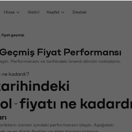
Hisse
Getiri
Keşfet
Destek
L fiyat geçmişi
) Geçmiş Fiyat Performansı
celeyin. Performansını ve tarihindeki önemli dönüm noktalarını
tı ne kadardı?
tarihindeki
ol
fiyatı ne kadard
rı
arlıkların zaman içindeki performansını izleyin. Aşağıdaki
sek ve en düşük fiyatları ve işlem hacmini kolayca