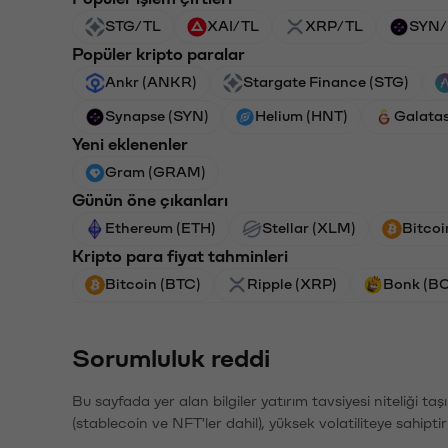
STG/TL
XAI/TL
XRP/TL
SYN/
Popüler kripto paralar
Ankr (ANKR)
Stargate Finance (STG)
Synapse (SYN)
Helium (HNT)
Galata
Yeni eklenenler
Gram (GRAM)
Günün öne çıkanları
Ethereum (ETH)
Stellar (XLM)
Bitcoi
Kripto para fiyat tahminleri
Bitcoin (BTC)
Ripple (XRP)
Bonk (B
Sorumluluk reddi
Bu sayfada yer alan bilgiler yatırım tavsiyesi niteliği ta
(stablecoin ve NFT'ler dahil), yüksek volatiliteye sahipti