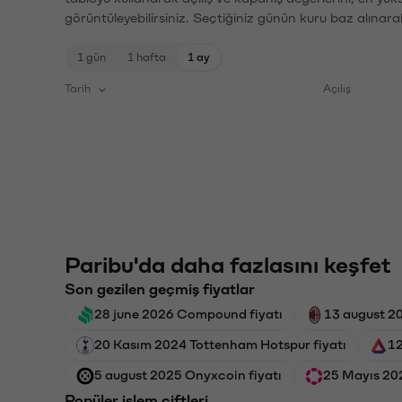
görüntüleyebilirsiniz. Seçtiğiniz günün kuru baz alınarak
1 gün
1 hafta
1 ay
Tarih
Açılış
Paribu'da daha fazlasını keşfet
Son gezilen geçmiş fiyatlar
28 june 2026 Compound fiyatı
13 august 20
20 Kasım 2024 Tottenham Hotspur fiyatı
12
5 august 2025 Onyxcoin fiyatı
25 Mayıs 202
Popüler işlem çiftleri