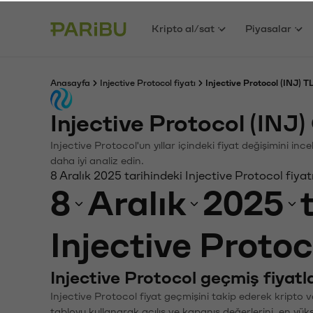
Kripto al/sat
Piyasalar
Anasayfa
Injective Protocol fiyatı
Injective Protocol (INJ) T
Injective Protocol (INJ
Injective Protocol'un yıllar içindeki fiyat değişimini in
daha iyi analiz edin.
8 Aralık 2025 tarihindeki Injective Protocol fiya
8
Aralık
2025
Injective Protoc
Injective Protocol geçmiş fiyatla
Injective Protocol fiyat geçmişini takip ederek kripto v
tabloyu kullanarak açılış ve kapanış değerlerini, en yük