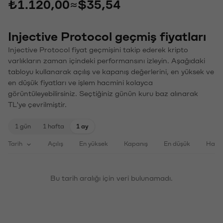
₺1.120,00
≈
$35,54
Injective Protocol geçmiş fiyatları
Injective Protocol fiyat geçmişini takip ederek kripto
varlıkların zaman içindeki performansını izleyin. Aşağıdaki
tabloyu kullanarak açılış ve kapanış değerlerini, en yüksek ve
en düşük fiyatları ve işlem hacmini kolayca
görüntüleyebilirsiniz. Seçtiğiniz günün kuru baz alınarak
TL'ye çevrilmiştir.
1 gün
1 hafta
1 ay
Tarih
Açılış
En yüksek
Kapanış
En düşük
Haci
Bu tarih aralığı için veri bulunamadı.