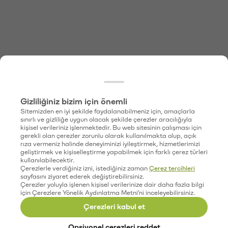
Gizliliğiniz bizim için önemli
Sitemizden en iyi şekilde faydalanabilmeniz için, amaçlarla
sınırlı ve gizliliğe uygun olacak şekilde çerezler aracılığıyla
kişisel verileriniz işlenmektedir. Bu web sitesinin çalışması için
gerekli olan çerezler zorunlu olarak kullanılmakta olup, açık
rıza vermeniz halinde deneyiminizi iyileştirmek, hizmetlerimizi
geliştirmek ve kişiselleştirme yapabilmek için farklı çerez türleri
kullanılabilecektir.
Çerezlerle verdiğiniz izni, istediğiniz zaman
Çerez tercihleri
sayfasını ziyaret ederek değiştirebilirsiniz.
Çerezler yoluyla işlenen kişisel verilerinize dair daha fazla bilgi
için Çerezlere Yönelik Aydınlatma Metni'ni inceleyebilirsiniz.
Çerezleri kabul et
Opsiyonel çerezleri reddet