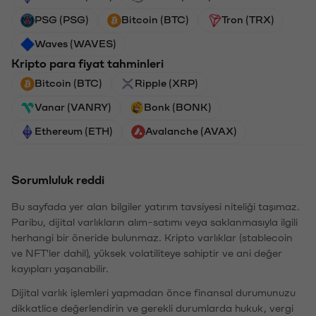
PSG (PSG)
Bitcoin (BTC)
Tron (TRX)
Waves (WAVES)
Kripto para fiyat tahminleri
Bitcoin (BTC)
Ripple (XRP)
Vanar (VANRY)
Bonk (BONK)
Ethereum (ETH)
Avalanche (AVAX)
Sorumluluk reddi
Bu sayfada yer alan bilgiler yatırım tavsiyesi niteliği taşımaz.
Paribu, dijital varlıkların alım-satımı veya saklanmasıyla ilgili
herhangi bir öneride bulunmaz. Kripto varlıklar (stablecoin
ve NFT'ler dahil), yüksek volatiliteye sahiptir ve ani değer
kayıpları yaşanabilir.
Dijital varlık işlemleri yapmadan önce finansal durumunuzu
dikkatlice değerlendirin ve gerekli durumlarda hukuk, vergi