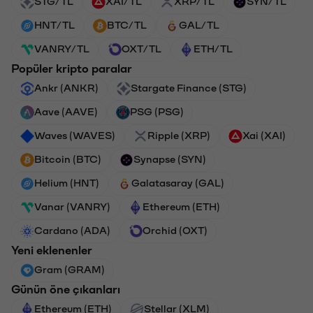
STG/TL
XAI/TL
XRP/TL
SYN/TL
HNT/TL
BTC/TL
GAL/TL
VANRY/TL
OXT/TL
ETH/TL
Popüler kripto paralar
Ankr (ANKR)
Stargate Finance (STG)
Aave (AAVE)
PSG (PSG)
Waves (WAVES)
Ripple (XRP)
Xai (XAI)
Bitcoin (BTC)
Synapse (SYN)
Helium (HNT)
Galatasaray (GAL)
Vanar (VANRY)
Ethereum (ETH)
Cardano (ADA)
Orchid (OXT)
Yeni eklenenler
Gram (GRAM)
Günün öne çıkanları
Ethereum (ETH)
Stellar (XLM)