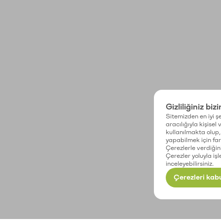
Gizliliğiniz biz
Sitemizden en iyi şe
aracılığıyla kişisel
kullanılmakta olup, 
yapabilmek için fark
Çerezlerle verdiğin
Çerezler yoluyla işl
inceleyebilirsiniz.
Çerezleri kabu