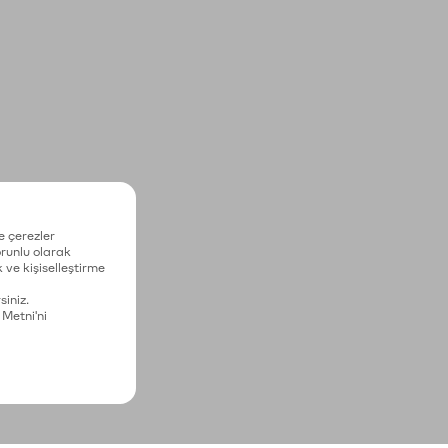
e çerezler
zorunlu olarak
 ve kişiselleştirme
siniz.
 Metni'ni