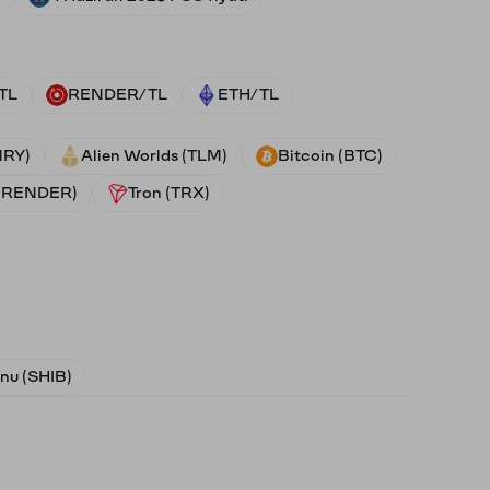
TL
RENDER/TL
ETH/TL
NRY)
Alien Worlds (TLM)
Bitcoin (BTC)
 (RENDER)
Tron (TRX)
)
Inu (SHIB)