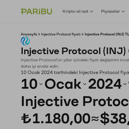
Kripto al/sat
Piyasalar
Anasayfa
Injective Protocol fiyatı
Injective Protocol (INJ) T
Injective Protocol (INJ
Injective Protocol'un yıllar içindeki fiyat değişimini in
daha iyi analiz edin.
10 Ocak 2024 tarihindeki Injective Protocol fiya
10
Ocak
2024
Injective Protoc
₺1.180,00
≈
$38