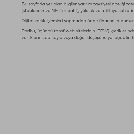
Bu sayfada yer alan bilgiler yatırım tavsiyesi niteliği ta
(stablecoin ve NFT'ler dahil), yüksek volatiliteye sahipti
Dijital varlık işlemleri yapmadan önce finansal durumu
Paribu, üçüncü taraf web sitelerinin (TPW) içeriklerin
varlıklarınızda kayıp veya değer düşüşüne yol açabilir. 