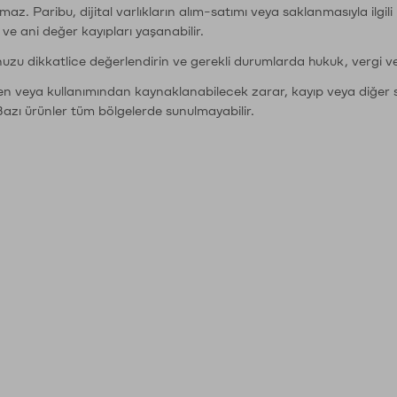
şımaz. Paribu, dijital varlıkların alım-satımı veya saklanmasıyla ilgi
r ve ani değer kayıpları yaşanabilir.
nuzu dikkatlice değerlendirin ve gerekli durumlarda hukuk, vergi v
den veya kullanımından kaynaklanabilecek zarar, kayıp veya diğer 
Bazı ürünler tüm bölgelerde sunulmayabilir.