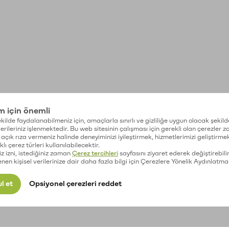
im için önemli
kilde faydalanabilmeniz için, amaçlarla sınırlı ve gizliliğe uygun olacak şekild
 verileriniz işlenmektedir. Bu web sitesinin çalışması için gerekli olan çerezler 
açık rıza vermeniz halinde deneyiminizi iyileştirmek, hizmetlerimizi geliştirmek
lı çerez türleri kullanılabilecektir.
iz izni, istediğiniz zaman
Çerez tercihleri
sayfasını ziyaret ederek değiştirebilir
enen kişisel verilerinize dair daha fazla bilgi için Çerezlere Yönelik Aydınlatma
l et
Opsiyonel çerezleri reddet