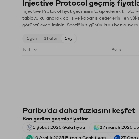
Injective Protocol geçmiş fiyatla
Injective Protocol fiyat geçmişini takip ederek kripto v
tabloyu kullanarak açılış ve kapanış değerlerini, en yük
görüntüleyebilirsiniz. Seçtiğiniz günün kuru baz alınarak
1 gün
1 hafta
1 ay
Tarih
Açılış
Paribu'da daha fazlasını keşfet
Son gezilen geçmiş fiyatlar
1 Şubat 2026 Gala fiyatı
27 march 2026 Jup
10 Aralık 2025 Bitcoin Cash fiyatı
27 Ocak 