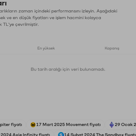
rı
arlıkların zaman içindeki performansını izleyin. Aşağıdaki
sek ve en düşük fiyatları ve işlem hacmini kolayca
 TL'ye çevrilmiştir.
En yüksek
Kapanış
Bu tarih aralığı için veri bulunamadı.
iter fiyatı
17 Mart 2025 Movement fiyatı
29 Ocak 2
2024 Axie Infinity fiyatı
14 Şubat 2024 The Sandbox fiyatı