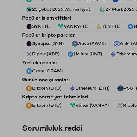
26 Şubat 2026 Walrus fiyatı
27 Mart 2026 J
Popüler işlem çiftleri
SYN/TL
VANRY/TL
TLM/TL
H
Popüler kripto paralar
Synapse (SYN)
Aave (AAVE)
Ankr (
Ripple (XRP)
Helium (HNT)
Ethereum
Yeni eklenenler
Gram (GRAM)
Günün öne çıkanları
Bitcoin (BTC)
Ethereum (ETH)
PSG (
Kripto para fiyat tahminleri
Bitcoin (BTC)
Vanar (VANRY)
Ripple
Sorumluluk reddi