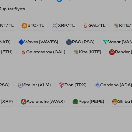
upiter fiyatı
NT/TL
BTC/TL
XRP/TL
GAL/TL
KITE/
ANKR)
Waves (WAVES)
PSG (PSG)
Vanar (VA
 (ETH)
Galatasaray (GAL)
Kite (KITE)
Render
PSG)
Stellar (XLM)
Tron (TRX)
Cardano (ADA
 (XRP)
Avalanche (AVAX)
Pepe (PEPE)
Shiba 