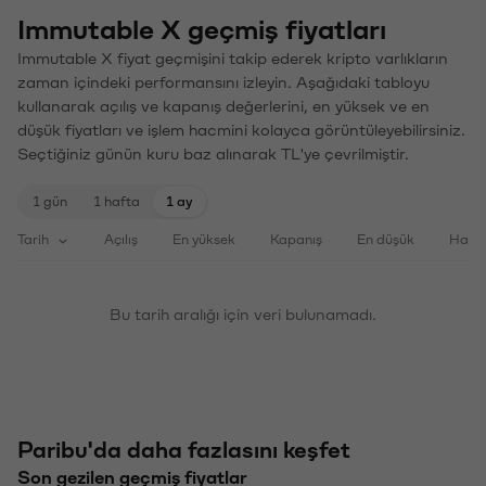
Immutable X geçmiş fiyatları
Immutable X fiyat geçmişini takip ederek kripto varlıkların
zaman içindeki performansını izleyin. Aşağıdaki tabloyu
kullanarak açılış ve kapanış değerlerini, en yüksek ve en
düşük fiyatları ve işlem hacmini kolayca görüntüleyebilirsiniz.
Seçtiğiniz günün kuru baz alınarak TL'ye çevrilmiştir.
1 gün
1 hafta
1 ay
Tarih
Açılış
En yüksek
Kapanış
En düşük
Haci
Bu tarih aralığı için veri bulunamadı.
Paribu'da daha fazlasını keşfet
Son gezilen geçmiş fiyatlar