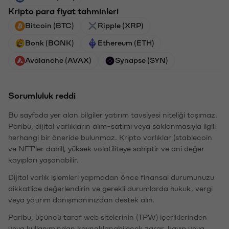
Kripto para fiyat tahminleri
Bitcoin (BTC)
Ripple (XRP)
Bonk (BONK)
Ethereum (ETH)
Avalanche (AVAX)
Synapse (SYN)
Sorumluluk reddi
Bu sayfada yer alan bilgiler yatırım tavsiyesi niteliği taşımaz.
Paribu, dijital varlıkların alım-satımı veya saklanmasıyla ilgili
herhangi bir öneride bulunmaz. Kripto varlıklar (stablecoin
ve NFT'ler dahil), yüksek volatiliteye sahiptir ve ani değer
kayıpları yaşanabilir.
Dijital varlık işlemleri yapmadan önce finansal durumunuzu
dikkatlice değerlendirin ve gerekli durumlarda hukuk, vergi
veya yatırım danışmanınızdan destek alın.
Paribu, üçüncü taraf web sitelerinin (TPW) içeriklerinden
veya kullanımından kaynaklanabilecek zarar, kayıp veya