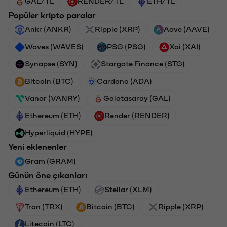
GAL/TL
RENDER/TL
ETH/TL
Popüler kripto paralar
Ankr (ANKR)
Ripple (XRP)
Aave (AAVE)
Waves (WAVES)
PSG (PSG)
Xai (XAI)
Synapse (SYN)
Stargate Finance (STG)
Bitcoin (BTC)
Cardano (ADA)
Vanar (VANRY)
Galatasaray (GAL)
Ethereum (ETH)
Render (RENDER)
Hyperliquid (HYPE)
Yeni eklenenler
Gram (GRAM)
Günün öne çıkanları
Ethereum (ETH)
Stellar (XLM)
Tron (TRX)
Bitcoin (BTC)
Ripple (XRP)
Litecoin (LTC)