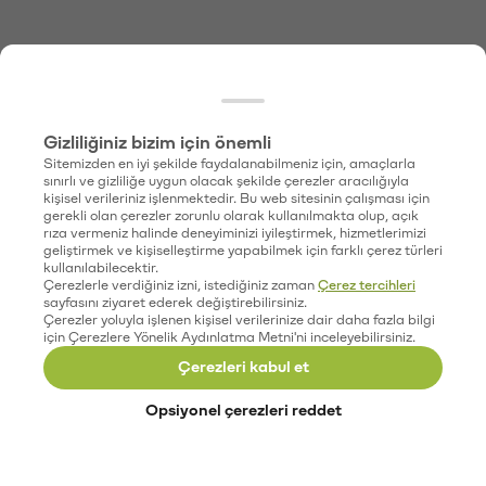
Gizliliğiniz bizim için önemli
Sitemizden en iyi şekilde faydalanabilmeniz için, amaçlarla
sınırlı ve gizliliğe uygun olacak şekilde çerezler aracılığıyla
kişisel verileriniz işlenmektedir. Bu web sitesinin çalışması için
gerekli olan çerezler zorunlu olarak kullanılmakta olup, açık
rıza vermeniz halinde deneyiminizi iyileştirmek, hizmetlerimizi
geliştirmek ve kişiselleştirme yapabilmek için farklı çerez türleri
kullanılabilecektir.
Çerezlerle verdiğiniz izni, istediğiniz zaman
Çerez tercihleri
sayfasını ziyaret ederek değiştirebilirsiniz.
Çerezler yoluyla işlenen kişisel verilerinize dair daha fazla bilgi
için Çerezlere Yönelik Aydınlatma Metni'ni inceleyebilirsiniz.
Çerezleri kabul et
Opsiyonel çerezleri reddet