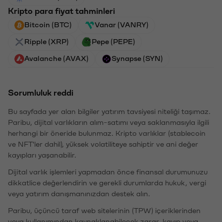
Kripto para fiyat tahminleri
Bitcoin (BTC)
Vanar (VANRY)
Ripple (XRP)
Pepe (PEPE)
Avalanche (AVAX)
Synapse (SYN)
Sorumluluk reddi
Bu sayfada yer alan bilgiler yatırım tavsiyesi niteliği taşımaz.
Paribu, dijital varlıkların alım-satımı veya saklanmasıyla ilgili
herhangi bir öneride bulunmaz. Kripto varlıklar (stablecoin
ve NFT'ler dahil), yüksek volatiliteye sahiptir ve ani değer
kayıpları yaşanabilir.
Dijital varlık işlemleri yapmadan önce finansal durumunuzu
dikkatlice değerlendirin ve gerekli durumlarda hukuk, vergi
veya yatırım danışmanınızdan destek alın.
Paribu, üçüncü taraf web sitelerinin (TPW) içeriklerinden
veya kullanımından kaynaklanabilecek zarar, kayıp veya