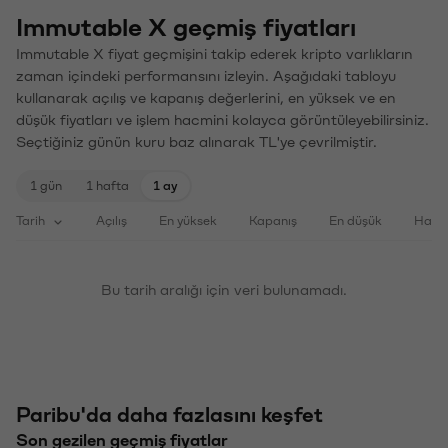
Immutable X geçmiş fiyatları
Immutable X fiyat geçmişini takip ederek kripto varlıkların
zaman içindeki performansını izleyin. Aşağıdaki tabloyu
kullanarak açılış ve kapanış değerlerini, en yüksek ve en
düşük fiyatları ve işlem hacmini kolayca görüntüleyebilirsiniz.
Seçtiğiniz günün kuru baz alınarak TL'ye çevrilmiştir.
1 gün
1 hafta
1 ay
Tarih
Açılış
En yüksek
Kapanış
En düşük
Haci
Bu tarih aralığı için veri bulunamadı.
Paribu'da daha fazlasını keşfet
Son gezilen geçmiş fiyatlar