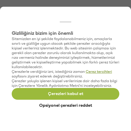
Gizliliğiniz bizim için önemli
Sitemizden en iyi şekilde faydalanabilmeniz için, amaçlarla
sınırlı ve gizliliğe uygun olacak şekilde çerezler aracılığıyla
kişisel verileriniz işlenmektedir. Bu web sitesinin çalışması için
gerekli olan çerezler zorunlu olarak kullanılmakta olup, açık
rıza vermeniz halinde deneyiminizi iyileştirmek, hizmetlerimizi
geliştirmek ve kişiselleştirme yapabilmek için farklı çerez türleri
kullanılabilecektir.
Çerezlerle verdiğiniz izni, istediğiniz zaman
Çerez tercihleri
sayfasını ziyaret ederek değiştirebilirsiniz.
Çerezler yoluyla işlenen kişisel verilerinize dair daha fazla bilgi
için Çerezlere Yönelik Aydınlatma Metni'ni inceleyebilirsiniz.
Çerezleri kabul et
Opsiyonel çerezleri reddet