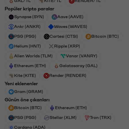
GAL/TL
KITE/TL
RENDER/TL
Popüler kripto paralar
Synapse (SYN)
Aave (AAVE)
Ankr (ANKR)
Waves (WAVES)
PSG (PSG)
Cartesi (CTSI)
Bitcoin (BTC)
Helium (HNT)
Ripple (XRP)
Alien Worlds (TLM)
Vanar (VANRY)
Ethereum (ETH)
Galatasaray (GAL)
Kite (KITE)
Render (RENDER)
Yeni eklenenler
Gram (GRAM)
Günün öne çıkanları
Bitcoin (BTC)
Ethereum (ETH)
PSG (PSG)
Stellar (XLM)
Tron (TRX)
Cardano (ADA)