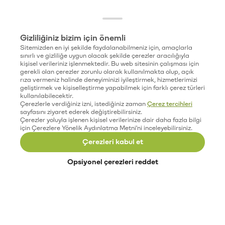
Gizliliğiniz bizim için önemli
Sitemizden en iyi şekilde faydalanabilmeniz için, amaçlarla
sınırlı ve gizliliğe uygun olacak şekilde çerezler aracılığıyla
kişisel verileriniz işlenmektedir. Bu web sitesinin çalışması için
gerekli olan çerezler zorunlu olarak kullanılmakta olup, açık
rıza vermeniz halinde deneyiminizi iyileştirmek, hizmetlerimizi
geliştirmek ve kişiselleştirme yapabilmek için farklı çerez türleri
kullanılabilecektir.
Çerezlerle verdiğiniz izni, istediğiniz zaman
Çerez tercihleri
sayfasını ziyaret ederek değiştirebilirsiniz.
Çerezler yoluyla işlenen kişisel verilerinize dair daha fazla bilgi
için Çerezlere Yönelik Aydınlatma Metni'ni inceleyebilirsiniz.
Çerezleri kabul et
Opsiyonel çerezleri reddet