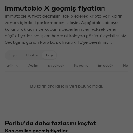
Immutable X geçmiş fiyatları
Immutable X fiyat geçmişini takip ederek kripto varlıkların
zaman içindeki performansını izleyin. Aşağıdaki tabloyu
kullanarak açılış ve kapanış değerlerini, en yüksek ve en
düşük fiyatları ve işlem hacmini kolayca görüntüleyebilirsiniz.
Seçtiğiniz günün kuru baz alınarak TL'ye çevrilmiştir.
1 gün
1 hafta
1 ay
Tarih
Açılış
En yüksek
Kapanış
En düşük
Haci
Bu tarih aralığı için veri bulunamadı.
Paribu'da daha fazlasını keşfet
Son gezilen geçmiş fiyatlar