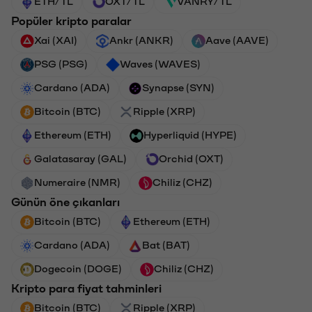
ETH/TL
OXT/TL
VANRY/TL
Popüler kripto paralar
Xai (XAI)
Ankr (ANKR)
Aave (AAVE)
PSG (PSG)
Waves (WAVES)
Cardano (ADA)
Synapse (SYN)
Bitcoin (BTC)
Ripple (XRP)
Ethereum (ETH)
Hyperliquid (HYPE)
Galatasaray (GAL)
Orchid (OXT)
Numeraire (NMR)
Chiliz (CHZ)
Günün öne çıkanları
Bitcoin (BTC)
Ethereum (ETH)
Cardano (ADA)
Bat (BAT)
Dogecoin (DOGE)
Chiliz (CHZ)
Kripto para fiyat tahminleri
Bitcoin (BTC)
Ripple (XRP)