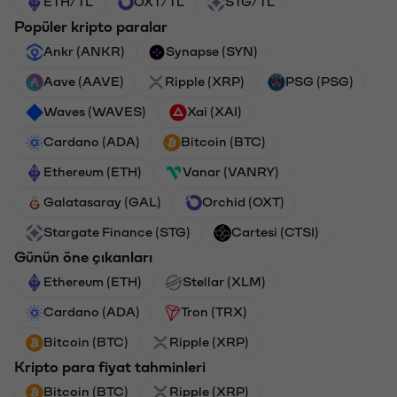
ETH/TL
OXT/TL
STG/TL
Popüler kripto paralar
Ankr (ANKR)
Synapse (SYN)
Aave (AAVE)
Ripple (XRP)
PSG (PSG)
Waves (WAVES)
Xai (XAI)
Cardano (ADA)
Bitcoin (BTC)
Ethereum (ETH)
Vanar (VANRY)
Galatasaray (GAL)
Orchid (OXT)
Stargate Finance (STG)
Cartesi (CTSI)
Günün öne çıkanları
Ethereum (ETH)
Stellar (XLM)
Cardano (ADA)
Tron (TRX)
Bitcoin (BTC)
Ripple (XRP)
Kripto para fiyat tahminleri
Bitcoin (BTC)
Ripple (XRP)