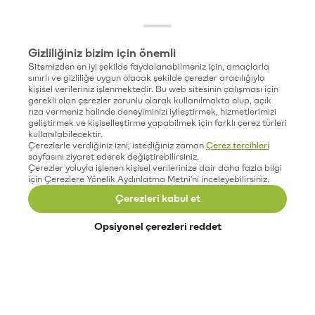
Gizliliğiniz bizim için önemli
Sitemizden en iyi şekilde faydalanabilmeniz için, amaçlarla
sınırlı ve gizliliğe uygun olacak şekilde çerezler aracılığıyla
kişisel verileriniz işlenmektedir. Bu web sitesinin çalışması için
gerekli olan çerezler zorunlu olarak kullanılmakta olup, açık
rıza vermeniz halinde deneyiminizi iyileştirmek, hizmetlerimizi
geliştirmek ve kişiselleştirme yapabilmek için farklı çerez türleri
kullanılabilecektir.
Çerezlerle verdiğiniz izni, istediğiniz zaman
Çerez tercihleri
sayfasını ziyaret ederek değiştirebilirsiniz.
Çerezler yoluyla işlenen kişisel verilerinize dair daha fazla bilgi
için Çerezlere Yönelik Aydınlatma Metni'ni inceleyebilirsiniz.
Çerezleri kabul et
Opsiyonel çerezleri reddet