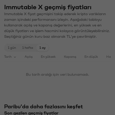
Immutable X geçmiş fiyatları
Immutable X fiyat geçmişini takip ederek kripto varlıkların
zaman içindeki performansını izleyin. Aşağıdaki tabloyu
kullanarak açılış ve kapanış değerlerini, en yüksek ve en
düşük fiyatları ve işlem hacmini kolayca görüntüleyebilirsiniz.
Seçtiğiniz günün kuru baz alınarak TL'ye çevrilmiştir.
1 gün
1 hafta
1 ay
Tarih
Açılış
En yüksek
Kapanış
En düşük
Haci
Bu tarih aralığı için veri bulunamadı.
Paribu'da daha fazlasını keşfet
Son gezilen geçmiş fiyatlar