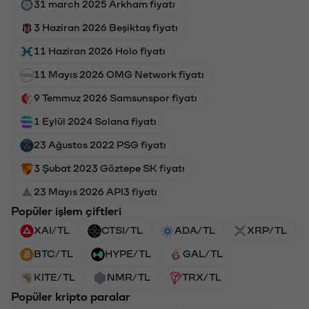
31 march 2025 Arkham fiyatı
3 Haziran 2026 Beşiktaş fiyatı
11 Haziran 2026 Holo fiyatı
11 Mayıs 2026 OMG Network fiyatı
9 Temmuz 2026 Samsunspor fiyatı
1 Eylül 2024 Solana fiyatı
23 Ağustos 2022 PSG fiyatı
3 Şubat 2023 Göztepe SK fiyatı
23 Mayıs 2026 API3 fiyatı
Popüler işlem çiftleri
XAI/TL
CTSI/TL
ADA/TL
XRP/TL
BTC/TL
HYPE/TL
GAL/TL
KITE/TL
NMR/TL
TRX/TL
Popüler kripto paralar